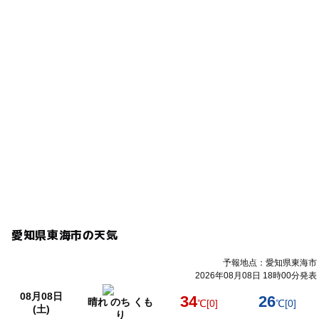
愛知県東海市の天気
予報地点：愛知県東海市
2026年08月08日 18時00分発表
08月08日
34
26
晴れ のち くも
℃
[0]
℃
[0]
(土)
り