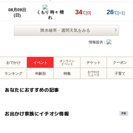
08月09日
34
26
くもり 時々 晴
℃
[0]
℃
[+1]
(日)
れ
降水確率・週間天気をみる
情報提供：
オンライン
おでかけ
イベント
チケット
クーポン
イベント
おでかけ
ランキング
年齢別
特集
子育て
ニュース
あなたにおすすめの記事
お出かけ家族にイチオシ情報