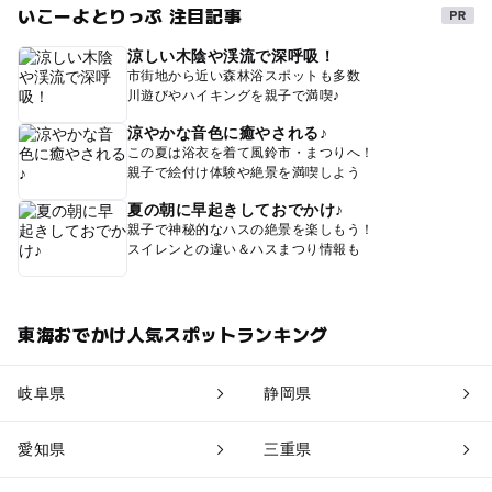
いこーよとりっぷ 注目記事
涼しい木陰や渓流で深呼吸！
市街地から近い森林浴スポットも多数
川遊びやハイキングを親子で満喫♪
涼やかな音色に癒やされる♪
この夏は浴衣を着て風鈴市・まつりへ！
親子で絵付け体験や絶景を満喫しよう
夏の朝に早起きしておでかけ♪
親子で神秘的なハスの絶景を楽しもう！
スイレンとの違い＆ハスまつり情報も
東海おでかけ人気スポットランキング
岐阜県
静岡県
愛知県
三重県