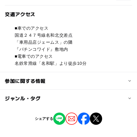
交通アクセス
■車でのアクセス
国道２４７号線名和北交差点
「車用品店ジェームス」の隣
『パチンコワイド』敷地内
■電車でのアクセス
名鉄常滑線「名和駅」より徒歩10分
参加に関する情報
対象年齢
ジャンル・タグ
0歳･1歳･2歳の赤ちゃん(乳児･幼児)
3歳･4歳･5歳･6歳(幼児)
小学生
中学生･高校生
大人
ジャンル
シェアする
自然体験
スポーツ
生き物ふれあい
予約/応募
ショッピング・グルメ
撮影イベント
予約不要