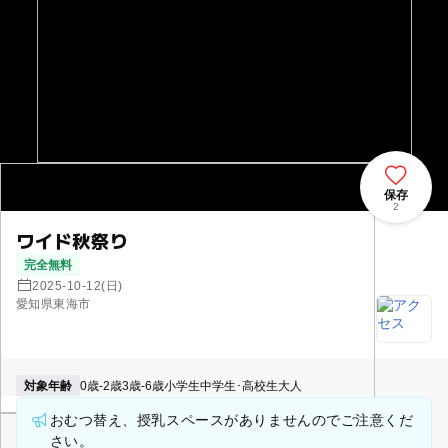
保存
2
ワイド秋祭り
完全無料
2025-10-12(日)
愛知県東海市
対象年齢
0歳-2歳
3歳-6歳
小学生
中学生･高校生
大人
おむつ替え、授乳スペースがありませんのでご注意くだ
さい。