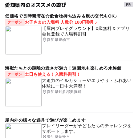
愛知県内のオススメの遊び
芸術鑑賞・自然観賞
季節のイベント
注意・制限事項
低価格で長時間滞在☆飲食物持ち込み＆親の交代もOK♪
ものづくり・学び体験
街なかイベント
ミニイベント
お子さまの入場料 人数分 100円割引♪
クーポン
小学生低学年以下のお子様は、必ず保護者の方とご来場く
【屋内プレイグラウンド】0歳無料＆アプリ
ださい。
会員登録で入場料割引
天候が激しく悪い場合は中止する可能性があります。
タグ
愛知県豊橋市
出店舗は都合により変更になる場合があります。
入場無料&駐車場無料
おとなもこどもも楽しめる
大人から子どもまで楽しめる
大人も子どもも楽しめる
海獣たちとの距離の近さが魅力！遊園地も楽しめる水族館
ふれあい動物園
動物とのふれあい
土日も使える！入園料割引！
クーポン
大迫力のイルカショーやエサやり・ふれあい
エアートランポリン
巨大トランポリン
体験に一日中大満喫！
愛知県知多郡美浜町
おいしいグルメ
ご当地グルメ
ご当地グルメ・限定メニュー
キッチンカー
スイーツ
屋台
YouTube
大道芸
キッズダンス
ジャズ
屋内外の様々な遊具で遊びが楽しめます
プレイリーダーが子どもたちのチャレンジを
ステージイベント
バッティングセンター
お米
サポートします。
愛知県常滑市
農産物直売
マルシェ
動物とふれあう