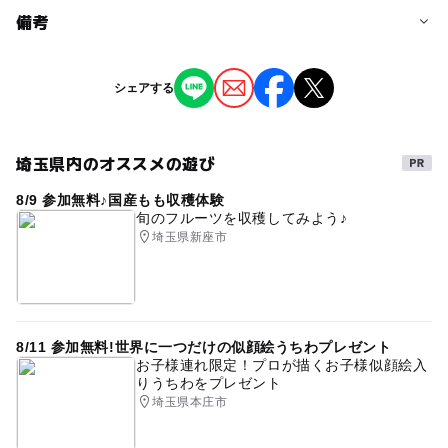
予約/応募
備考
問い合わせ先に直接ご確認ください。
※掲載の情報は天候や主催者側の都合などにより変更にな
シェアする
ることがあります。
情報提供：イベントバンク
埼玉県内のオススメの遊び
8/9 参加無料♪国産もも収穫体験
旬のフルーツを収穫してみよう♪
埼玉県新座市
8/11 参加無料!世界に一つだけの似顔絵うちわプレゼント
お子様連れ限定！プロが描くお子様似顔絵入
りうちわをプレゼント
埼玉県本庄市