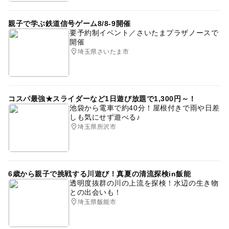
親子で学ぶ鉄道信号ゲーム8/8-9開催
要予約制イベント／さいたまプラザノースで
開催
埼玉県さいたま市
コスパ最強★スライダーなど1日遊び放題で1,300円～！
池袋から電車で約40分！屋根付きで雨や日差
しも気にせず遊べる♪
埼玉県所沢市
6歳から親子で挑戦する川遊び！真夏の清流探検in飯能
透明度抜群の川の上流を探検！水辺の生き物
との出会いも！
埼玉県飯能市