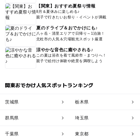
【関東】おすすめ夏祭り情報
8月＆夏休みに楽しめる♪
親子で行きたいお祭り・イベントが満載
夏のドライブ＆おでかけにも♪
八ヶ岳・清里エリアで日帰り～1泊旅！
北杜市の人気＆穴場観光スポット厳選
涼やかな音色に癒やされる♪
この夏は浴衣を着て風鈴市・まつりへ！
親子で絵付け体験や絶景を満喫しよう
関東おでかけ人気スポットランキング
茨城県
栃木県
群馬県
埼玉県
千葉県
東京都