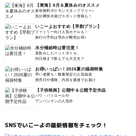
【東海】8月＆夏休みのオススメ
参加無料ポケモンスタンプラリー♪
気分爽快水遊びスポット情報も！
いこーよおすすめ【早割プラン】
ファミリー向け人気ホテルも！
旅行の予約は早めが断然お得♪
水分補給時は要注意！
直飲みしたペットボトル、
何日後まで飲んでも大丈夫？
お得いっぱい！2026夏の福袋特集
早い者勝ち！数量限定の人気福袋
発売日や価格、内容を最速でお届け
【子供映画】公開中＆公開予定作品
パウ・パトロールや
アンパンマンの人気作
SNSでいこーよの最新情報をチェック！