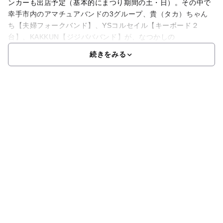
ンカーも出店予定（基本的にまつり期間の土・日）。その中で
幸手市内のアマチュアバンドの3グループ、貴（タカ）ちゃん
ち【夫婦フォークバンド】、YSコルセイル【キーボード２
台】、KAKKUN【ジジバババンド】が、なつかしの
続きをみる