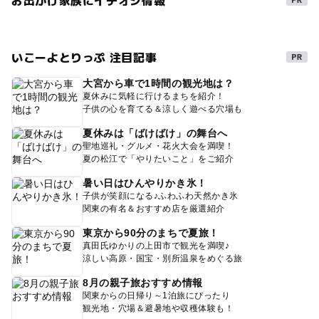
お出かけ家族にイチオシ情報
いこーよとりっぷ 注目記事
大宮から車で1時間の観光地は？
夏休みに気軽に行けるまちを紹介！
子供の心を育てる＆涼しく遊べる穴場も
夏休みは「ばけばけ」の舞台へ
聖地巡礼・グルメ・花火大会を満喫！
夏の松江で「やりたいこと」をご紹介
暑い日はひんやりかき氷！
子供が笑顔になる♪ふわふわ天然かき氷
関東の有名＆おすすめ店を厳選紹介
東京から90分のまちで夏旅！
真田氏ゆかりの上田市で観光を満喫♪
涼しい高原・国宝・別所温泉をめぐる旅
8月の親子旅おすすめ情報
関東からの日帰り～1泊旅にぴったり
観光地・穴場＆避暑地や収穫体験も！