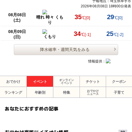
予報地点：埼玉県幸手市
2026年08月08日 18時00分発表
08月08日
35
29
晴れ 時々 くも
℃
[0]
℃
[0]
(土)
り
08月09日
34
25
℃
[-1]
℃
[-2]
くもり
(日)
降水確率・週間天気をみる
情報提供：
オンライン
おでかけ
イベント
チケット
クーポン
イベント
おでかけ
ランキング
年齢別
特集
子育て
ニュース
あなたにおすすめの記事