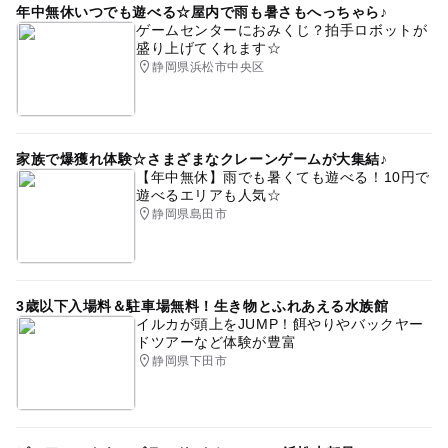
年中無休いつでも遊べる☆屋内で雨も暑さもへっちゃら♪
ゲームセンターにおみくじ？拍手ロボットが
盛り上げてくれます☆
静岡県浜松市中央区
家族で爆獲れ体験☆さまざまなクレーンゲームが大集結♪
【年中無休】雨でも暑くても遊べる！10円で
遊べるエリアも人気☆
静岡県島田市
3歳以下入場料＆駐車場無料！生き物とふれあえる水族館
イルカが頭上をJUMP！餌やりやバックヤー
ドツアーなど体験が豊富
静岡県下田市