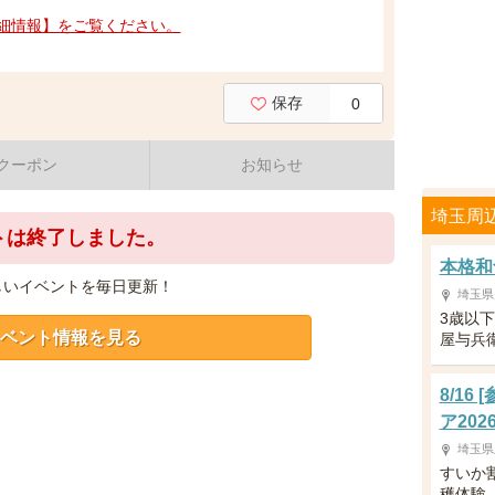
細情報】をご覧ください。
保存
0
クーポン
お知らせ
埼玉周
トは終了しました。
本格和
しいイベントを毎日更新！
埼玉県
3歳以
ベント情報を見る
屋与兵
8/1
ア202
埼玉県
すいか
穫体験