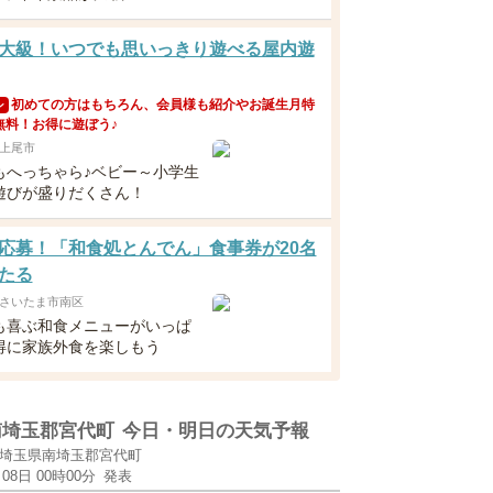
大級！いつでも思いっきり遊べる屋内遊
初めての方はもちろん、会員様も紹介やお誕生月特
ン
無料！お得に遊ぼう♪
上尾市
もへっちゃら♪ベビー～小学生
遊びが盛りだくさん！
応募！「和食処とんでん」食事券が20名
たる
さいたま市南区
も喜ぶ和食メニューがいっぱ
得に家族外食を楽しもう
南埼玉郡宮代町
今日・明日の天気予報
埼玉県南埼玉郡宮代町
月08日 00時00分
発表