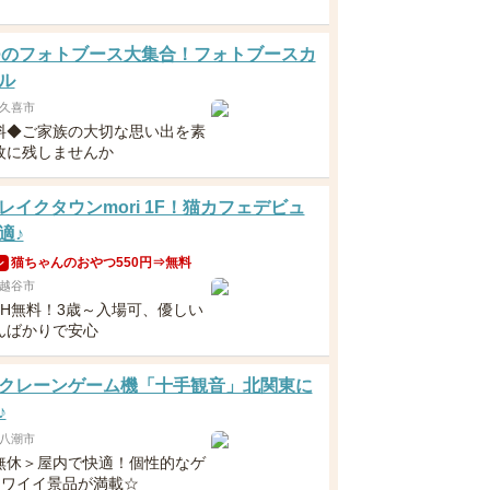
 6つのフォトブース大集合！フォトブースカ
ル
久喜市
料◆ご家族の大切な思い出を素
枚に残しませんか
レイクタウンmori 1F！猫カフェデビュ
適♪
猫ちゃんのおやつ550円⇒無料
ン
越谷市
5H無料！3歳～入場可、優しい
んばかりで安心
クレーンゲーム機「十手観音」北関東に
♪
八潮市
無休＞屋内で快適！個性的なゲ
カワイイ景品が満載☆