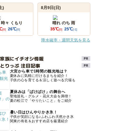
土)
8月9日(日)
 時々 くもり
晴れ のち 雨
℃
26℃
35℃
25℃
[0]
[0]
[0]
[-1]
降水確率・週間天気を見る
け家族にイチオシ情報
とりっぷ 注目記事
大宮から車で1時間の観光地は？
夏休みに気軽に行けるまちを紹介！
子供の心を育てる＆涼しく遊べる穴場も
夏休みは「ばけばけ」の舞台へ
聖地巡礼・グルメ・花火大会を満喫！
夏の松江で「やりたいこと」をご紹介
暑い日はひんやりかき氷！
子供が笑顔になる♪ふわふわ天然かき氷
関東の有名＆おすすめ店を厳選紹介