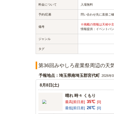
料金について
入場無料
予約/応募
問い合わせ先に直接ご
※掲載の情報は天候や
備考
情報提供：イベントバ
ジャンル
タグ
第36回みやしろ産業祭周辺の天
予報地点：埼玉県南埼玉郡宮代町
2026年
8月8日(土)
晴れ 時々 くもり
35℃
最高[前日差]
[0]
26℃
最低[前日差]
[0]