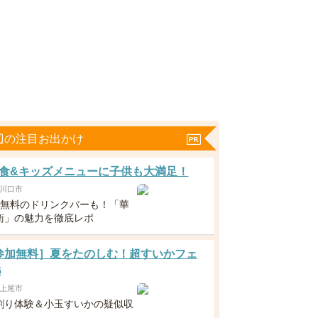
辺の注目お出かけ
食&キッズメニューに子供も大満足！
川口市
下無料のドリンクバーも！「華
衛」の魅力を徹底レポ
6 [参加無料］夏をたのしむ！超すいかフェ
6
上尾市
割り体験＆小玉すいかの疑似収