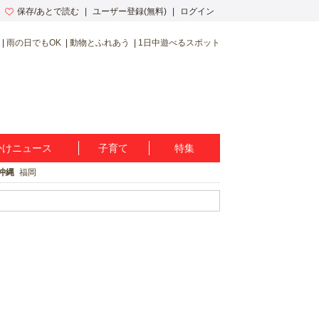
保存/あとで読む
ユーザー登録(無料)
ログイン
雨の日でもOK
動物とふれあう
1日中遊べるスポット
かけニュース
子育て
特集
沖縄
福岡