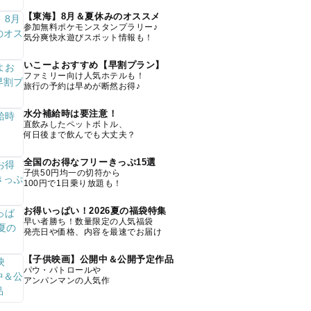
【東海】8月＆夏休みのオススメ
参加無料ポケモンスタンプラリー♪
気分爽快水遊びスポット情報も！
いこーよおすすめ【早割プラン】
ファミリー向け人気ホテルも！
旅行の予約は早めが断然お得♪
水分補給時は要注意！
直飲みしたペットボトル、
何日後まで飲んでも大丈夫？
全国のお得なフリーきっぷ15選
子供50円均一の切符から
100円で1日乗り放題も！
お得いっぱい！2026夏の福袋特集
早い者勝ち！数量限定の人気福袋
発売日や価格、内容を最速でお届け
【子供映画】公開中＆公開予定作品
パウ・パトロールや
アンパンマンの人気作