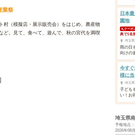
産業祭
日本最
園地
ト村（模擬店・展示販売会）をはじめ、農産物
クーポ
など。見て、食べて、遊んで、秋の宮代を満喫
典で1名
埼玉県
雨の日
向けの
今すぐ
様に当
図
埼玉県
子ども
い！お
埼玉県
予報地点：
2026年08