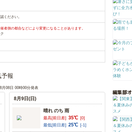
確認ください。
主催者側の都合などにより変更になることがあります。
ンク
気予報
08月08日 00時00分発表
編集部
8月9日(日)
晴れ のち 雨
35℃
最高[前日差]
[0]
25℃
最低[前日差]
[-1]