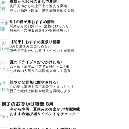
東京から90分のまちで夏旅！
真田氏ゆかりの上田市で観光を満喫♪
涼しい高原・国宝・別所温泉をめぐる旅
8月の親子旅おすすめ情報
関東からの日帰り～1泊旅にぴったり
観光地・穴場＆避暑地や収穫体験も！
【関東】おすすめ夏祭り情報
8月＆夏休みに楽しめる♪
親子で行きたいお祭り・イベントが満載
夏のドライブ＆おでかけにも♪
八ヶ岳・清里エリアで日帰り～1泊旅！
北杜市の人気＆穴場観光スポット厳選
涼やかな音色に癒やされる♪
この夏は浴衣を着て風鈴市・まつりへ！
親子で絵付け体験や絶景を満喫しよう
 親子のおでかけ特集 8月
今から準備！夏休みのお出かけ情報満載
おすすめ遊び場＆イベントをチェック！