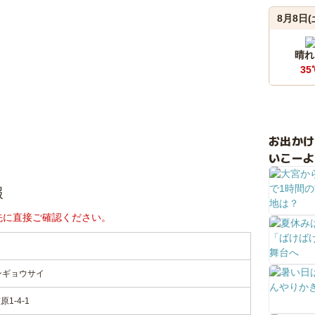
8月8日(
晴れ
35
お出か
いこーよ
報
先に直接ご確認ください。
ンギョウサイ
1-4-1