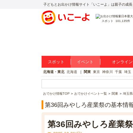
子どもとお出かけ情報サイト「いこーよ」は親子の成長
スポット
101,135件
スポット
イベント
オンライン
北海道・東北
北海道
関東
東京
神奈川
千葉
埼玉
おでかけ情報TOP
おでかけイベント一覧
関東
埼玉県
第36回みやしろ産業祭の基本情
第36回みやしろ産業祭