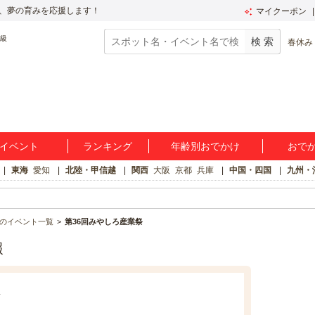
、夢の育みを応援します！
マイクーポン
春休み
イベント
ランキング
年齢別おでかけ
おで
東海
愛知
北陸・甲信越
関西
大阪
京都
兵庫
中国・四国
九州・
のイベント一覧
第36回みやしろ産業祭
報