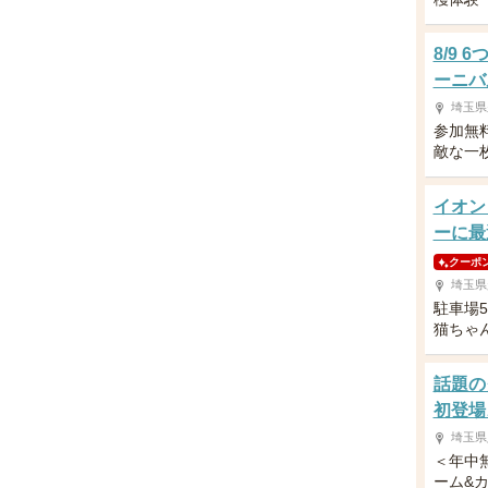
8/9
ーニバ
埼玉県
参加無
敵な一
イオン
ーに最
クーポ
埼玉県
駐車場
猫ちゃ
話題の
初登場
埼玉県
＜年中
ーム&