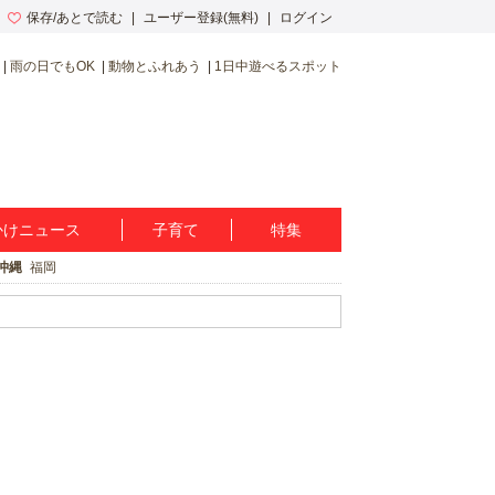
保存/あとで読む
ユーザー登録(無料)
ログイン
雨の日でもOK
動物とふれあう
1日中遊べるスポット
かけニュース
子育て
特集
沖縄
福岡