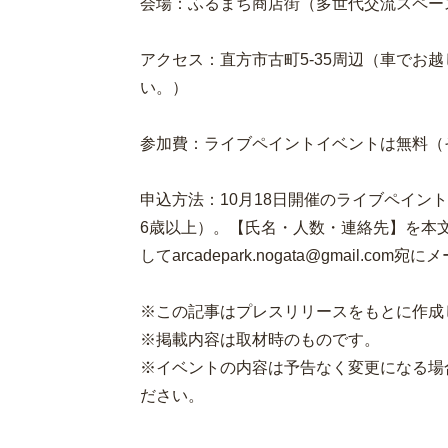
会場：ふるまち商店街（多世代交流スペー
アクセス：直方市古町5-35周辺（車でお
い。）
参加費：ライブペイントイベントは無料（
申込方法：10月18日開催のライブペイン
6歳以上）。【氏名・人数・連絡先】を本
してarcadepark.nogata@gmail.c
※この記事はプレスリリースをもとに作成
※掲載内容は取材時のものです。
※イベントの内容は予告なく変更になる場
ださい。