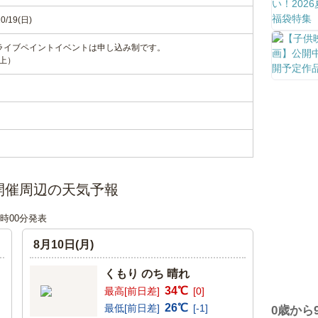
0/19(日)
るライブペイントイベントは申し込み制です。
上）
開催周辺の天気予報
00時00分発表
8月10日(月)
くもり のち 晴れ
34℃
最高[前日差]
[0]
26℃
最低[前日差]
[-1]
0歳から