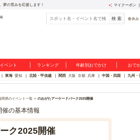
、夢の育みを応援します！
マイクーポン
春休み
イベント
ランキング
年齢別おでかけ
おで
東海
愛知
北陸・甲信越
関西
大阪
京都
兵庫
中国・四国
九州・
福岡県のイベント一覧
のおがたアーケードパーク2025開催
開催の基本情報
ク2025開催