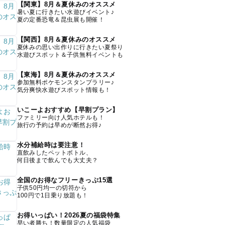
【関東】8月＆夏休みのオススメ
暑い夏に行きたい水遊びイベント♪
夏の定番恐竜＆昆虫展も開催！
【関西】8月＆夏休みのオススメ
夏休みの思い出作りに行きたい夏祭り
水遊びスポット＆子供無料イベントも
【東海】8月＆夏休みのオススメ
参加無料ポケモンスタンプラリー♪
気分爽快水遊びスポット情報も！
いこーよおすすめ【早割プラン】
ファミリー向け人気ホテルも！
旅行の予約は早めが断然お得♪
水分補給時は要注意！
直飲みしたペットボトル、
何日後まで飲んでも大丈夫？
全国のお得なフリーきっぷ15選
子供50円均一の切符から
100円で1日乗り放題も！
お得いっぱい！2026夏の福袋特集
早い者勝ち！数量限定の人気福袋