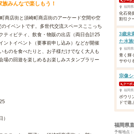
クーポ
家族みんなで楽しもう！
福岡県
化石発
古町商店街と須崎町商店街のアーケード空間や空
割引ク
定のイベントです。多世代交流スペースここっち
3歳未
クティビティ、飲食・物販の出店（両日合計25
た水族
イントイベント（要事前申し込み）などが開催
福岡県
いものを食べたりと、お子様だけでなく大人も
青く輝
会場の回遊を楽しめるお楽しみスタンプラリー
サやり
宗像シ
クーポ
福岡県
ボウリ
25
ドで遊
日）
福岡県
予報地点：