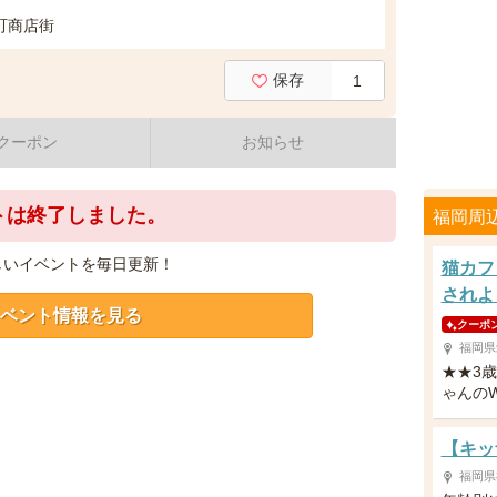
町商店街
保存
1
クーポン
お知らせ
トは終了しました。
福岡周
しいイベントを毎日更新！
猫カフ
されよ
ベント情報を見る
クーポ
福岡県
★★3
ゃんの
【キッ
福岡県