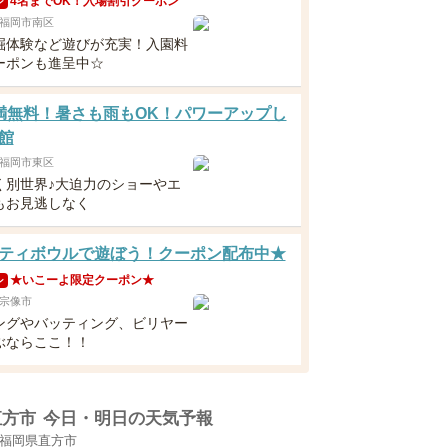
4名までOK！入場割引クーポン
ン
福岡市南区
掘体験など遊びが充実！入園料
ーポンも進呈中☆
満無料！暑さも雨もOK！パワーアップし
館
福岡市東区
く別世界♪大迫力のショーやエ
もお見逃しなく
ティボウルで遊ぼう！クーポン配布中★
★いこーよ限定クーポン★
ン
宗像市
ングやバッティング、ビリヤー
ぶならここ！！
直方市
今日・明日の天気予報
福岡県直方市