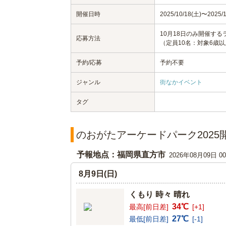
開催日時
2025/10/18(土)〜2025/1
10月18日のみ開催す
応募方法
（定員10名：対象6歳以
予約/応募
予約不要
ジャンル
街なかイベント
タグ
のおがたアーケードパーク2025
予報地点：福岡県直方市
2026年08月09日 
8月9日(日)
くもり 時々 晴れ
34℃
最高[前日差]
[+1]
27℃
最低[前日差]
[-1]