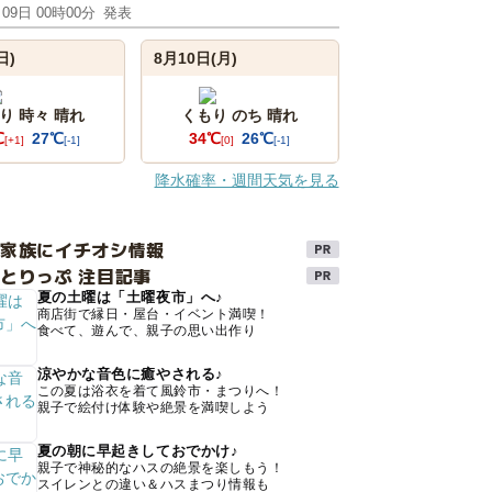
月09日 00時00分
発表
日)
8月10日(月)
り 時々 晴れ
くもり のち 晴れ
℃
27℃
34℃
26℃
[+1]
[-1]
[0]
[-1]
降水確率・週間天気を見る
け家族にイチオシ情報
とりっぷ 注目記事
夏の土曜は「土曜夜市」へ♪
商店街で縁日・屋台・イベント満喫！
食べて、遊んで、親子の思い出作り
涼やかな音色に癒やされる♪
この夏は浴衣を着て風鈴市・まつりへ！
親子で絵付け体験や絶景を満喫しよう
夏の朝に早起きしておでかけ♪
親子で神秘的なハスの絶景を楽しもう！
スイレンとの違い＆ハスまつり情報も