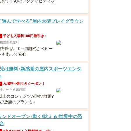
におすすめのアクティビティを
！
”遊んで学べる”屋内大型プレイグラウン
子ども入場料100円割引き♪
ン
糟屋郡粕屋町
方初出店！0～2歳限定 ベビー
ンもあって安心
児は無料♪新感覚の屋内スポーツエンタ
♪
入場料⇒割引きクーポン！
ン
北九州市八幡西区
類以上のコンテンツが遊び放題?
遊び放題のプランも♪
ランドオープン♪動く!吠える!世界中の恐
合