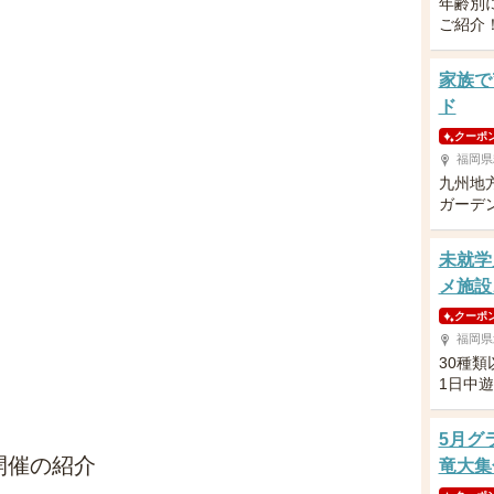
年齢別
ご紹介
家族で
ド
クーポ
福岡県
九州地
ガーデ
未就学
メ施設
クーポ
福岡県
30種
1日中
5月グ
開催の紹介
竜大集