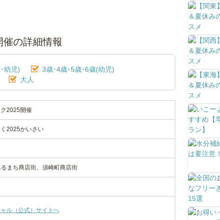
開催の詳細情報
･幼児)
3歳･4歳･5歳･6歳(幼児)
大人
2025開催
く2025かいさい
5ふるまち商店街、須崎町商店街
シャル（公式）サイトへ