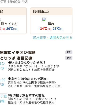
月07日 12時00分
発表
金)
8月8日(土)
 時々 くもり
晴れ
℃
26℃
34℃
26℃
[+1]
[+3]
[+1]
[0]
降水確率・週間天気を見る
け家族にイチオシ情報
とりっぷ 注目記事
暑い日はひんやりかき氷！
子供が笑顔になる♪ふわふわ天然かき氷
関東の有名＆おすすめ店を厳選紹介
東京から90分のまちで夏旅！
真田氏ゆかりの上田市で観光を満喫♪
涼しい高原・国宝・別所温泉をめぐる旅
8月の親子旅おすすめ情報
関東からの日帰り～1泊旅にぴったり
観光地・穴場＆避暑地や収穫体験も！