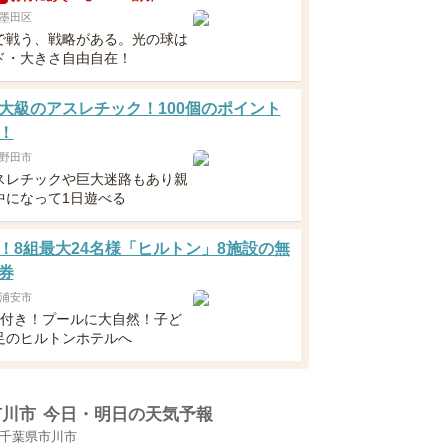
墨田区
で戦う、戦略がある。光の球は
ド・大きさ自由自在！
大級のアスレチック！100個のポイント
！
野田市
スレチックや巨大迷路もあり親
中になって1日遊べる
！8組最大24名様「ヒルトン」8施設の無
券
浦安市
食付き！プールに大自然！子ど
足のヒルトンホテルへ
市川市
今日・明日の天気予報
千葉県市川市