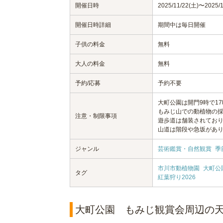
開催日時
2025/11/22(土)〜2025/1
開催日時詳細
期間中は毎日開催
子供の料金
無料
大人の料金
無料
予約/応募
予約不要
大町公園は開門9時で1
もみじ山での動植物の
注意・制限事項
遊歩道は舗装されてお
山道は階段や急坂があ
ジャンル
芸術鑑賞・自然観賞
季
市川市動植物園
大町公
タグ
紅葉狩り2026
大町公園 もみじ観賞会周辺の