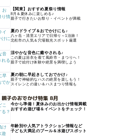
【関東】おすすめ夏祭り情報
8月＆夏休みに楽しめる♪
親子で行きたいお祭り・イベントが満載
夏のドライブ＆おでかけにも♪
八ヶ岳・清里エリアで日帰り～1泊旅！
北杜市の人気＆穴場観光スポット厳選
涼やかな音色に癒やされる♪
この夏は浴衣を着て風鈴市・まつりへ！
親子で絵付け体験や絶景を満喫しよう
夏の朝に早起きしておでかけ♪
親子で神秘的なハスの絶景を楽しもう！
スイレンとの違い＆ハスまつり情報も
 親子のおでかけ特集 8月
今から準備！夏休みのお出かけ情報満載
おすすめ遊び場＆イベントをチェック！
年齢別や人気アトラクション情報など
子ども大満足のプール＆水遊びスポット