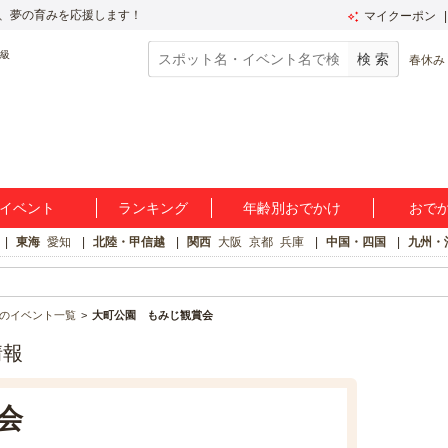
、夢の育みを応援します！
マイクーポン
春休み
イベント
ランキング
年齢別おでかけ
おで
東海
愛知
北陸・甲信越
関西
大阪
京都
兵庫
中国・四国
九州・
のイベント一覧
大町公園 もみじ観賞会
情報
会