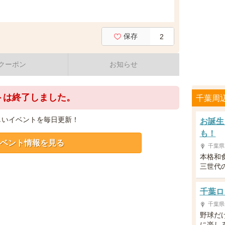
保存
2
クーポン
お知らせ
トは終了しました。
千葉周
しいイベントを毎日更新！
お誕生
も！
ベント情報を見る
千葉県
本格和
三世代
千葉ロ
千葉県
野球だ
に楽し