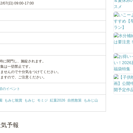
2/07(日) 09:00-17:00
7時に閉門し、施錠されます。
採集は一切禁止です。
りませんので十分気をつけてください。
りますので、ご注意ください。
節のイベント
園
もみじ観賞
もみじ
モミジ
紅葉2026
自然散策
もみじ山
天気予報