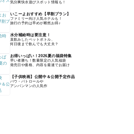
気分爽快水遊びスポット情報も！
いこーよおすすめ【早割プラン】
ファミリー向け人気ホテルも！
旅行の予約は早めが断然お得♪
水分補給時は要注意！
直飲みしたペットボトル、
何日後まで飲んでも大丈夫？
お得いっぱい！2026夏の福袋特集
早い者勝ち！数量限定の人気福袋
発売日や価格、内容を最速でお届け
【子供映画】公開中＆公開予定作品
パウ・パトロールや
アンパンマンの人気作