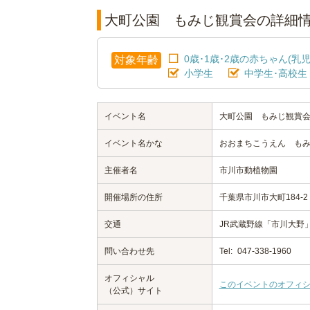
大町公園 もみじ観賞会の詳細
0歳･1歳･2歳の赤ちゃん(乳児
対象年齢
小学生
中学生･高校生
イベント名
大町公園 もみじ観賞
イベント名かな
おおまちこうえん も
主催者名
市川市動植物園
開催場所の住所
千葉県市川市大町184-2
交通
JR武蔵野線「市川大野
問い合わせ先
Tel:
047-338-1960
オフィシャル
このイベントのオフィ
（公式）サイト