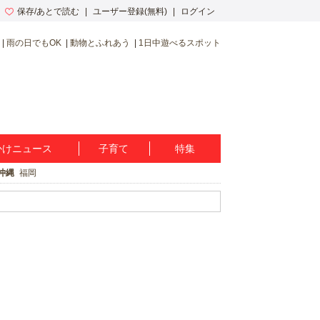
保存/あとで読む
ユーザー登録(無料)
ログイン
雨の日でもOK
動物とふれあう
1日中遊べるスポット
かけニュース
子育て
特集
沖縄
福岡