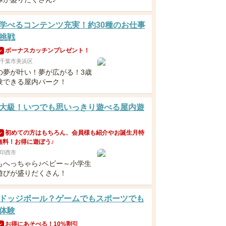
学べるコンテンツ充実！約30種のお仕事
挑戦
ボーナスカッチンプレゼント！
ン
千葉市美浜区
の夢が叶い！夢が広がる！3歳
験できる屋内パーク！
大級！いつでも思いっきり遊べる屋内遊
初めての方はもちろん、会員様も紹介やお誕生月特
ン
無料！お得に遊ぼう♪
印西市
もへっちゃら♪ベビー～小学生
遊びが盛りだくさん！
ドッジボール？ゲームでもスポーツでも
体験
お得にあそべる！10%割引
ン