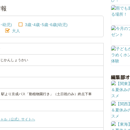
情報
･幼児)
3歳･4歳･5歳･6歳(幼児)
大人
会
みじかんしょうかい
編集部
」駅より京成バス「動植物園行き」（土日祝のみ）終点下車
シャル（公式）サイトへ