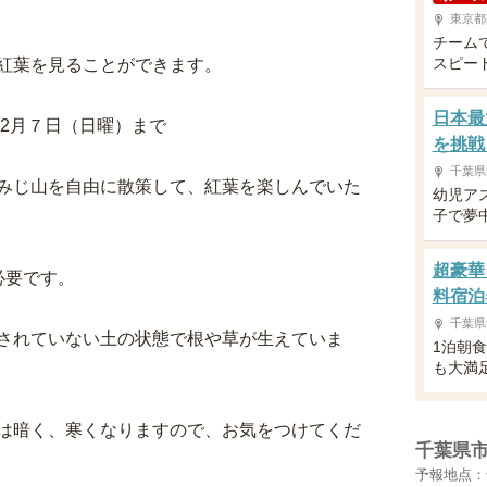
東京都
チーム
スピー
紅葉を見ることができます。
日本最
2月７日（日曜）まで
を挑戦
千葉県
みじ山を自由に散策して、紅葉を楽しんでいた
幼児ア
子で夢
超豪華
必要です。
料宿泊
千葉県
れていない土の状態で根や草が生えていま
1泊朝
も大満
暗く、寒くなりますので、お気をつけてくだ
千葉県
予報地点：