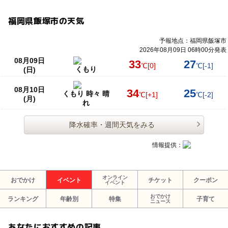
福岡県飯塚市の天気
予報地点：福岡県飯塚市
2026年08月09日 06時00分発表
08月09日
33
27
℃
[0]
℃
[-1]
くもり
(日)
08月10日
34
25
くもり 時々 晴
℃
[+1]
℃
[-2]
(月)
れ
降水確率・週間天気をみる
情報提供：
オンライン
おでかけ
イベント
チケット
クーポン
イベント
おでかけ
ランキング
年齢別
特集
子育て
ニュース
あなたにおすすめの記事