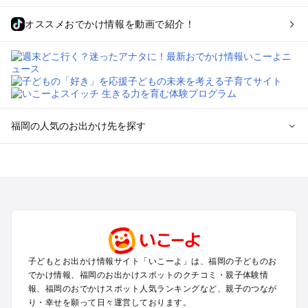
オススメおでかけ情報を動画で紹介！
福岡の人気のお出かけ先を探す
福岡のエリアからプール子ども連れのお出かけスポット
を探す
北九州（小倉・門司・八幡）・下関のプールお出かけ
福岡市（博多・天神・海の中道）のプールお出かけ
久留米・筑前・原鶴・筑後川のプールお出かけ
柳川・八女・筑後のプールお出かけ
糸島・前原のプールお出かけ
子どもとお出かけ情報サイト「いこーよ」は、福岡の子どものお
太宰府・宗像のプールお出かけ
でかけ情報、福岡のお出かけスポットのクチコミ・親子体験情
報、福岡のおでかけスポット人気ランキングなど、親子のつなが
福岡の定番お出かけスポット
り・幸せを願って日々運営しております。