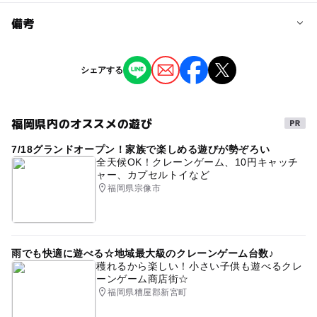
予約/応募
備考
問い合わせ先に直接ご確認ください。
※掲載の情報は天候や主催者側の都合などにより変更にな
シェアする
ることがあります。
情報提供：イベントバンク
福岡県内のオススメの遊び
7/18グランドオープン！家族で楽しめる遊びが勢ぞろい
全天候OK！クレーンゲーム、10円キャッチ
ャー、カプセルトイなど
福岡県宗像市
雨でも快適に遊べる☆地域最大級のクレーンゲーム台数♪
穫れるから楽しい！小さい子供も遊べるクレ
ーンゲーム商店街☆
福岡県糟屋郡新宮町