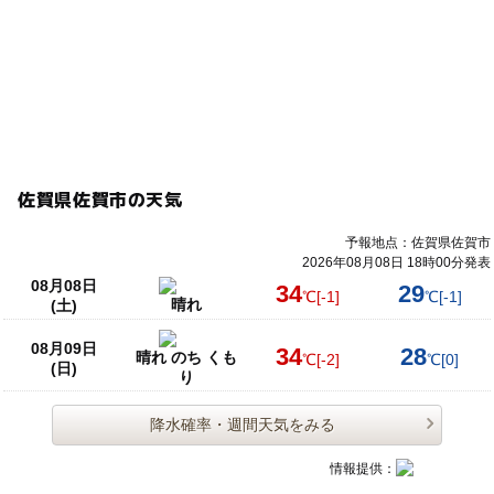
佐賀県佐賀市の天気
予報地点：佐賀県佐賀市
2026年08月08日 18時00分発表
08月08日
34
29
℃
[-1]
℃
[-1]
晴れ
(土)
08月09日
34
28
晴れ のち くも
℃
[-2]
℃
[0]
(日)
り
降水確率・週間天気をみる
情報提供：