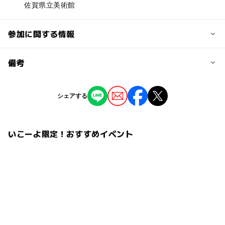
佐賀県立美術館
参加に関する情報
予約/応募
備考
問い合わせ先に直接ご確認ください。
※掲載の情報は天候や主催者側の都合などにより変更にな
シェアする
ることがあります。
情報提供：イベントバンク
いこーよ限定！おすすめイベント