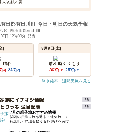
大阪府大規...
県有田郡有田川町
今日・明日の天気予報
和歌山県有田郡有田川町
月07日 12時00分
発表
金)
8月8日(土)
晴れ
晴れ 時々 くもり
℃
24℃
36℃
25℃
[0]
[0]
[+2]
[+2]
降水確率・週間天気を見る
け家族にイチオシ情報
とりっぷ 注目記事
7月の親子旅おすすめ情報
関西の日帰り旅や週末・連休旅に♪
観光地・穴場＆祭り＆外遊びを満喫