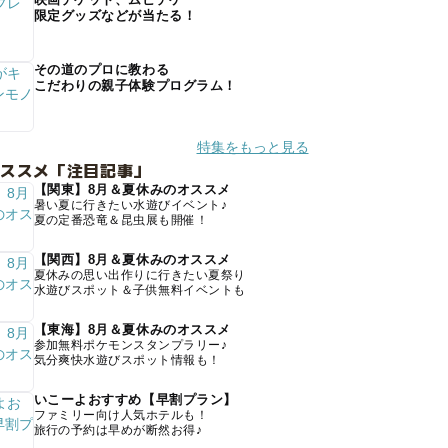
限定グッズなどが当たる！
その道のプロに教わる
こだわりの親子体験プログラム！
特集をもっと見る
オススメ「注目記事」
【関東】8月＆夏休みのオススメ
暑い夏に行きたい水遊びイベント♪
夏の定番恐竜＆昆虫展も開催！
【関西】8月＆夏休みのオススメ
夏休みの思い出作りに行きたい夏祭り
水遊びスポット＆子供無料イベントも
【東海】8月＆夏休みのオススメ
参加無料ポケモンスタンプラリー♪
気分爽快水遊びスポット情報も！
いこーよおすすめ【早割プラン】
ファミリー向け人気ホテルも！
旅行の予約は早めが断然お得♪