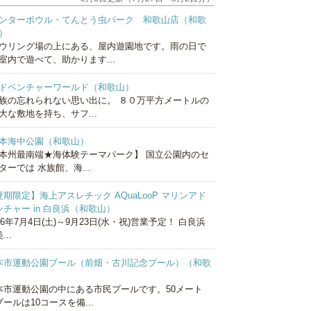
ンターボウル・てんとう虫パーク 和歌山店（和歌
）
ウリング場の上にある、屋内遊園地です。雨の日で
室内で遊べて、助かります...
ドベンチャーワールド（和歌山）
族の忘れられない思い出に。 ８０万平方メートルの
大な敷地を持ち、サフ...
本海中公園（和歌山）
本州最南端★海体験テーマパーク】 国立公園内のセ
ターでは 水族館、海...
夏期限定】海上アスレチック AQuaLooP マリンアド
ンチャー in 白良浜（和歌山）
26年7月4日(土)～9月23日(水・祝)営業予定！ 白良浜
...
本市運動公園プール（前畑・古川記念プール）（和歌
）
本市運動公園の中にある市民プールです。50メート
ールは10コースを備...