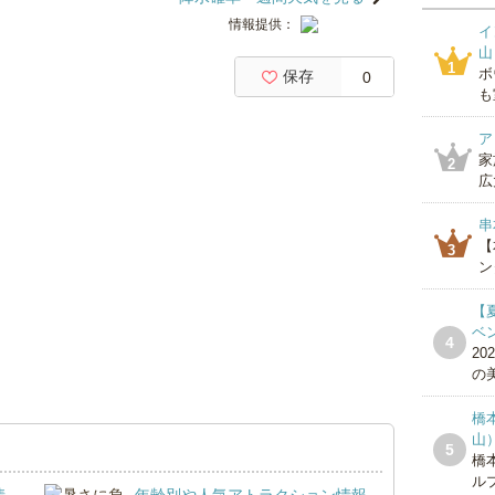
情報提供：
イ
山
1
ボ
保存
0
も
ア
家
2
広
串
【
3
ン
【
ベ
4
20
の美
橋
山
5
橋
ルプ