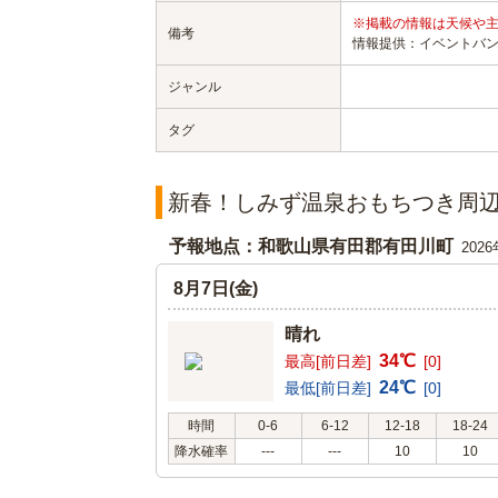
※掲載の情報は天候や
備考
情報提供：イベントバ
ジャンル
タグ
新春！しみず温泉おもちつき周
予報地点：和歌山県有田郡有田川町
202
8月7日(金)
晴れ
34℃
最高[前日差]
[0]
24℃
最低[前日差]
[0]
時間
0-6
6-12
12-18
18-24
降水確率
---
---
10
10