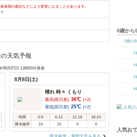
主催者側の都合などにより変更になることがあります。
ンク
0歳から
0歳の
2
辺の天気予報
4
6年08月07日 12時00分発表
6
8月8日(土)
8
晴れ 時々 くもり
36℃
最高[前日差]
[+2]
25℃
最低[前日差]
[+2]
時間
0-6
6-12
12-18
18-24
降水確率
10
10
0
0
人気おで
降水確率・週間天気を見る