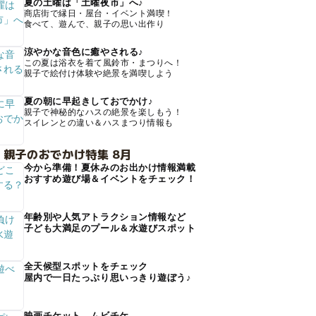
夏の土曜は「土曜夜市」へ♪
商店街で縁日・屋台・イベント満喫！
食べて、遊んで、親子の思い出作り
涼やかな音色に癒やされる♪
この夏は浴衣を着て風鈴市・まつりへ！
親子で絵付け体験や絶景を満喫しよう
夏の朝に早起きしておでかけ♪
親子で神秘的なハスの絶景を楽しもう！
スイレンとの違い＆ハスまつり情報も
 親子のおでかけ特集 8月
今から準備！夏休みのお出かけ情報満載
おすすめ遊び場＆イベントをチェック！
年齢別や人気アトラクション情報など
子ども大満足のプール＆水遊びスポット
全天候型スポットをチェック
屋内で一日たっぷり思いっきり遊ぼう♪
映画チケット、ムビチケ