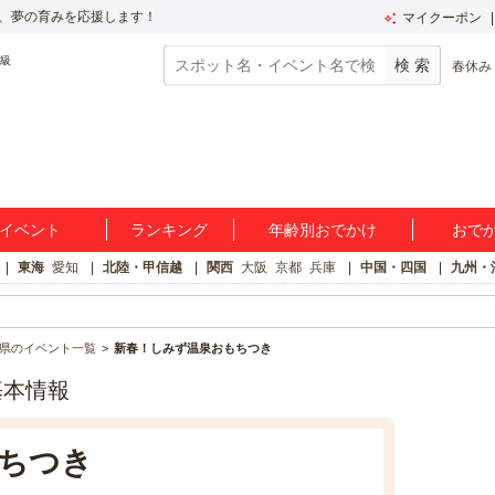
、夢の育みを応援します！
マイクーポン
春休み
イベント
ランキング
年齢別おでかけ
おで
東海
愛知
北陸・甲信越
関西
大阪
京都
兵庫
中国・四国
九州・
県のイベント一覧
新春！しみず温泉おもちつき
基本情報
ちつき