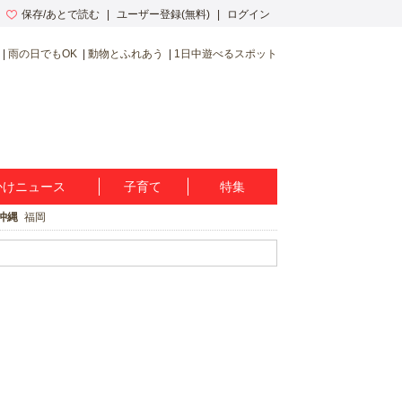
保存/あとで読む
ユーザー登録(無料)
ログイン
雨の日でもOK
動物とふれあう
1日中遊べるスポット
かけニュース
子育て
特集
沖縄
福岡