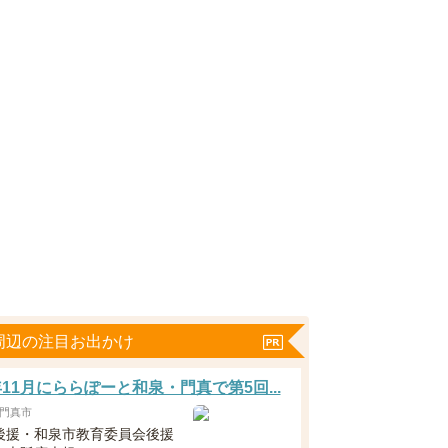
周辺の注目お出かけ
6年11月にららぽーと和泉・門真で第5回...
門真市
後援・和泉市教育委員会後援