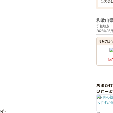
当大会は
和歌山
予報地点：
2026年08
8月7日(
34
お出か
いこーよ
紹介