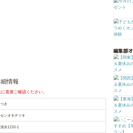
編集部
詳細情報
先に直接ご確認ください。
ちつき
ンセンオモチツキ
水1233-1