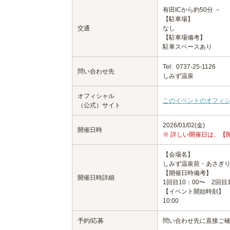
有田ICから約50分 －
【駐車場】
交通
なし
【駐車場備考】
駐車スペースあり
Tel:
0737-25-1126
問い合わせ先
しみず温泉
オフィシャル
このイベントのオフィ
（公式）サイト
2026/01/02(金)
開催日時
※ 詳しい開催日は、【
【会場名】
しみず温泉前・あさぎ
【開催日時備考】
開催日時詳細
1回目10：00〜 2回目1
【イベント開始時刻】
10:00
予約/応募
問い合わせ先に直接ご