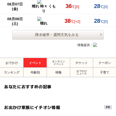
08月07日
36
28
晴れ 時々 くも
℃
[0]
℃
[0]
(金)
り
08月08日
38
28
℃
[+2]
℃
[0]
晴れ
(土)
降水確率・週間天気をみる
情報提供：
オンライン
おでかけ
イベント
チケット
クーポン
イベント
おでかけ
ランキング
年齢別
特集
子育て
ニュース
あなたにおすすめの記事
お出かけ家族にイチオシ情報