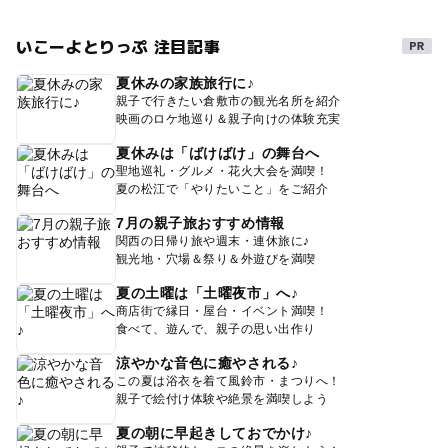
いこーよとりっぷ 注目記事
夏休みの家族旅行に♪
親子で行きたい倉敷市の観光名所を紹介
映画のロケ地巡り＆親子向けの体験充実
夏休みは「ばけばけ」の舞台へ
聖地巡礼・グルメ・花火大会を満喫！
夏の松江で「やりたいこと」をご紹介
7月の親子旅おすすめ情報
関西の日帰り旅や週末・連休旅に♪
観光地・穴場＆祭り＆外遊びを満喫
夏の土曜は「土曜夜市」へ♪
商店街で縁日・屋台・イベント満喫！
食べて、遊んで、親子の思い出作り
涼やかな音色に癒やされる♪
この夏は浴衣を着て風鈴市・まつりへ！
親子で絵付け体験や絶景を満喫しよう
夏の朝に早起きしておでかけ♪