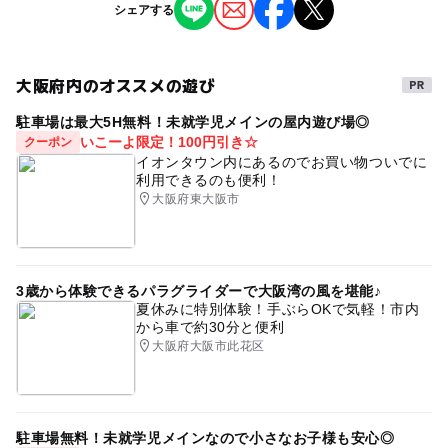
シェアする
子供の料金詳細
撮影イベント
芸術鑑賞・自然観賞
対象年齢
※4才～未就学児は無料
ものづくり・学び体験
ミニイベント
3歳･4歳･5歳･6歳(幼児)
小学生
中学生･高校生
大人
大阪府内のオススメの遊び
大人の料金
予約/応募
駐車場は最大5H無料！未就学児メインの屋内遊び場◎
タグ
500円
いこーよ限定！100円引き☆
クーポン
予約必要
文楽
文楽人形
人形
古典
古典芸能
芸能
イオンタウン内にあるのでお買い物ついでに
大人の料金詳細
利用できるのも便利！
文化
日本
日本文化
浄瑠璃
伝統芸能
伝統
大阪府東大阪市
予約ページ
小学生以上の料金
予約はこちらから
実演
体験
撮影
ふれあい
3歳から体験できるパラグライダーで大阪湾の風を堪能♪
夏休みに特別体験！手ぶらOKで気軽！市内
から車で約30分と便利
大阪府大阪市此花区
駐車場無料！未就学児メインなので小さなお子様も安心◎