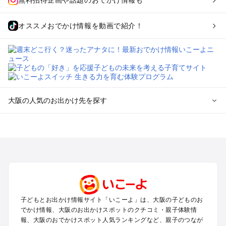
無料招待企画や話題のおでかけ情報も
オススメおでかけ情報を動画で紹介！
大阪の人気のお出かけ先を探す
大阪のエリアからプール子ども連れのお出かけスポット
を探す
堺・大阪南部（岸和田・関西空港・泉南）のプールお出かけ
高槻・吹田・豊中・茨木・箕面・枚方・伊丹空港のプールお出
かけ
梅田・キタ・淀屋橋・本町・福島のプールお出かけ
東大阪・八尾・寝屋川・守口・門真のプールお出かけ
子どもとお出かけ情報サイト「いこーよ」は、大阪の子どものお
大阪ベイエリア（USJ・南港）のプールお出かけ
でかけ情報、大阪のお出かけスポットのクチコミ・親子体験情
なんば・心斎橋・道頓堀・四ツ橋・ミナミのプールお出かけ
報、大阪のおでかけスポット人気ランキングなど、親子のつなが