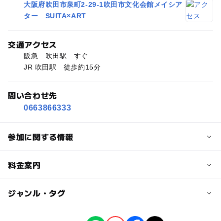
大阪府吹田市泉町2-29-1吹田市文化会館メイシア
ター SUITA×ART
交通アクセス
阪急 吹田駅 すぐ
JR 吹田駅 徒歩約15分
問い合わせ先
0663866333
参加に関する情報
定員
料金案内
40人
子供の料金
ジャンル・タグ
定員詳細
500円
各回40名
ジャンル