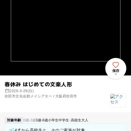
保存
0
春休み はじめての文楽人形
2026-3-29(日)
吹田市文化会館メイシアター / 大阪府吹田市
対象年齢
0歳-2歳
3歳-6歳
小学生
中学生･高校生
大人
4才から高校生と、そのご家族が対象。