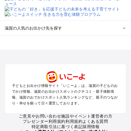
滋賀の人気のお出かけ先を探す
滋賀のエリアからプール子ども連れのお出かけスポット
を探す
草津・守山・近江八幡・栗東のプールお出かけ
彦根・長浜・米原・湖北・湖東三山のプールお出かけ
大津周辺のプールお出かけ
信楽・甲賀のプールお出かけ
湖西（琵琶湖）のプールお出かけ
子どもとお出かけ情報サイト「いこーよ」は、滋賀の子どものお
雄琴・堅田のプールお出かけ
でかけ情報、滋賀のお出かけスポットのクチコミ・親子体験情
報、滋賀のおでかけスポット人気ランキングなど、親子のつなが
滋賀の定番お出かけスポット
り・幸せを願って日々運営しております。
滋賀の遊園地
ご意見やお問い合わせ
施設やイベント運営者の方
滋賀の動物園
プレゼンター利用規約
利用規約
よくある質問
滋賀のバーベキュー
特定商取引法に基づく表記
採用情報