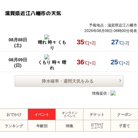
滋賀県近江八幡市の天気
予報地点：滋賀県近江八幡市
2026年08月08日 06時00分発表
08月08日
35
27
晴れ 時々 くも
℃
[+2]
℃
[-2]
(土)
り
08月09日
36
25
くもり 時々 晴
℃
[+1]
℃
[+2]
(日)
れ
降水確率・週間天気をみる
情報提供：
オンライン
おでかけ
イベント
チケット
クーポン
イベント
おでかけ
ランキング
年齢別
特集
子育て
ニュース