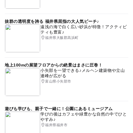
抜群の透明度を誇る 福井県屈指の大人気ビーチ♪
遠浅の海で白く広い砂浜が特徴！アクティビ
ティも豊富♪
福井県大飯郡高浜町
地上100mの展望フロアからの絶景はまさに圧巻！
小矢部を一望できる♪メルヘン建築物や立山
連峰が広がる
富山県小矢部市
遊びも学びも、親子で一緒に！公園にあるミュージアム
学びの後はカフェや緑豊かな自然の中でひと
やすみ♪
福井県福井市