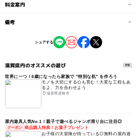
予約/応募
料金案内
問い合わせ先に直接ご確認ください。
料金について
備考
各回500円 ※保護者膝上の乳幼児は1人無料
※掲載の情報は天候や主催者側の都合などにより変更にな
シェアする
ることがあります。
情報提供：イベントバンク
滋賀県内のオススメの遊び
世界に一つ！6歳になったら家族で "特別な机" を作ろう
モノを大切にする心も育む！大変な工程もあ
るよ、力を合わせよう
滋賀県彦根市
屋内遊具人気No.1！親子で遊べるジャンボ滑り台に注目◎
商品購入特典！お菓子プレゼント
クーポン
お子様の大冒険が待っている◎無料の屋内遊