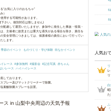
4
る“お気に入りのおもちゃ”
6
のみ）
を使用する可能性があります。
8
慮下さい。個別対応は致しません)
十分配慮して運営いたしますが、参加中に発生した事故・怪我・
ては、主催者に故意または重大な過失がある場合を除き、責任を
まの安全管理につきましては、保護者様の責任において行ってい
いたします。
季節のイベント
ものづくり・学び体験
街なかイベント
人気おで
ハイレース
#参加無料
#撮影会
#記念写真
赤ちゃん
リ
はいレース
ハイハイレース
レ
1
リ
徹底しております。
菌スプレー及びマットクリーナーで除菌。
白
亜塩素酸除菌スプレーを設置。
昭
2
た
ース in 山梨中央周辺の天気予報
ふ
「
3