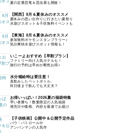
夏の定番恐竜＆昆虫展も開催！
【関西】8月＆夏休みのオススメ
夏休みの思い出作りに行きたい夏祭り
水遊びスポット＆子供無料イベントも
【東海】8月＆夏休みのオススメ
参加無料ポケモンスタンプラリー♪
気分爽快水遊びスポット情報も！
いこーよおすすめ【早割プラン】
ファミリー向け人気ホテルも！
旅行の予約は早めが断然お得♪
水分補給時は要注意！
直飲みしたペットボトル、
何日後まで飲んでも大丈夫？
お得いっぱい！2026夏の福袋特集
早い者勝ち！数量限定の人気福袋
発売日や価格、内容を最速でお届け
【子供映画】公開中＆公開予定作品
パウ・パトロールや
アンパンマンの人気作