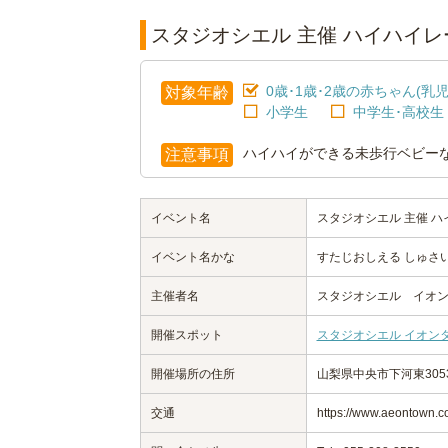
スタジオシエル 主催 ハイハイレー
0歳･1歳･2歳の赤ちゃん(乳児
対象年齢
小学生
中学生･高校生
ハイハイができる未歩行ベビーな
注意事項
イベント名
スタジオシエル 主催 ハイ
イベント名かな
すたじおしえる しゅさい
主催者名
スタジオシエル イオ
開催スポット
スタジオシエル イオン
開催場所の住所
山梨県中央市下河東305
交通
https://www.aeontown.c