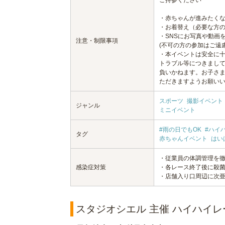
ご持参ください
・赤ちゃんが進みたくな
・お着替え（必要な方
・SNSにお写真や動画
注意・制限事項
(不可の方の参加はご遠
・本イベントは安全に
トラブル等につきまし
負いかねます。お子さ
ただきますようお願い
スポーツ
撮影イベント
ジャンル
ミニイベント
#雨の日でもOK
#ハイ
タグ
赤ちゃんイベント
はい
・従業員の体調管理を
感染症対策
・各レース終了後に殺
・店舗入り口周辺に次
スタジオシエル 主催 ハイハイレ