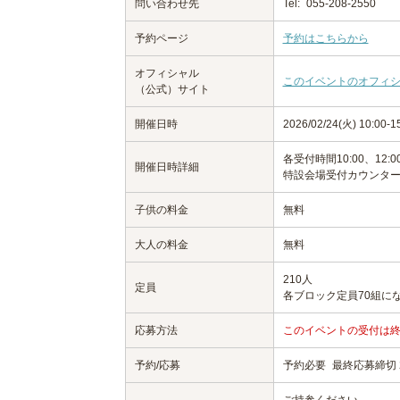
問い合わせ先
Tel:
055-208-2550
予約ページ
予約はこちらから
オフィシャル
このイベントのオフィ
（公式）サイト
開催日時
2026/02/24(火) 10:00
各受付時間10:00、12:00
開催日時詳細
特設会場受付カウンター
子供の料金
無料
大人の料金
無料
210人
定員
各ブロック定員70組に
応募方法
このイベントの受付は
予約/応募
予約必要
最終応募締切 20