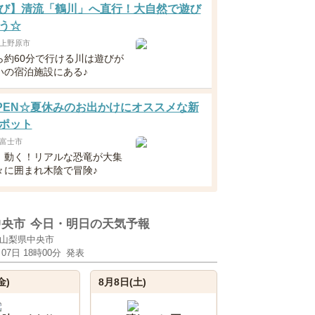
び】清流「鶴川」へ直行！大自然で遊び
う☆
上野原市
ら約60分で行ける川は遊びが
いの宿泊施設にある♪
8OPEN☆夏休みのお出かけにオススメな新
ポット
富士市
！動く！リアルな恐竜が大集
々に囲まれ木陰で冒険♪
中央市
今日・明日の天気予報
山梨県中央市
月07日 18時00分
発表
金)
8月8日(土)