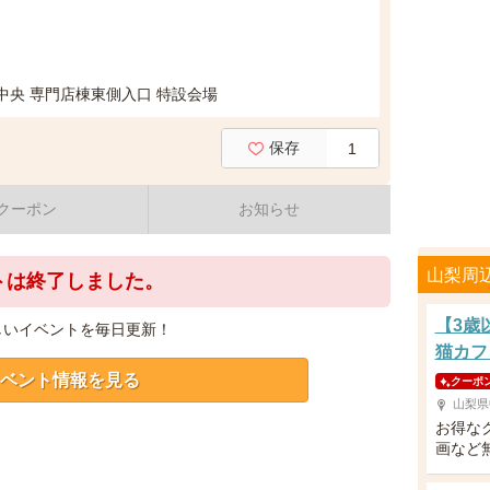
中央 専門店棟東側入口 特設会場
保存
1
クーポン
お知らせ
山梨周
トは終了しました。
【3歳
しいイベントを毎日更新！
猫カフ
ベント情報を見る
クーポ
山梨県
お得な
画など