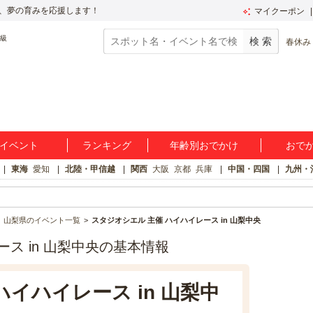
、夢の育みを応援します！
マイクーポン
春休み
イベント
ランキング
年齢別おでかけ
おで
東海
愛知
北陸・甲信越
関西
大阪
京都
兵庫
中国・四国
九州・
山梨県のイベント一覧
スタジオシエル 主催 ハイハイレース in 山梨中央
ス in 山梨中央の基本情報
ハイハイレース in 山梨中