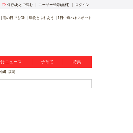
保存/あとで読む
ユーザー登録(無料)
ログイン
雨の日でもOK
動物とふれあう
1日中遊べるスポット
かけニュース
子育て
特集
沖縄
福岡