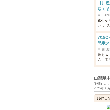
【川遊
尽くそ
山梨県
都心か
いっぱ
7/1
恐竜ス
静岡県
吠える
合！木
山梨県
予報地点：
2026年08
8月7日(