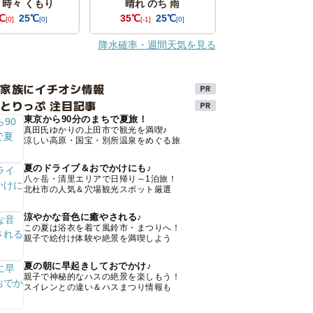
 時々 くもり
晴れ のち 雨
℃
25℃
35℃
25℃
[0]
[0]
[-1]
[0]
降水確率・週間天気を見る
け家族にイチオシ情報
とりっぷ 注目記事
東京から90分のまちで夏旅！
真田氏ゆかりの上田市で観光を満喫♪
涼しい高原・国宝・別所温泉をめぐる旅
夏のドライブ＆おでかけにも♪
八ヶ岳・清里エリアで日帰り～1泊旅！
北杜市の人気＆穴場観光スポット厳選
涼やかな音色に癒やされる♪
この夏は浴衣を着て風鈴市・まつりへ！
親子で絵付け体験や絶景を満喫しよう
夏の朝に早起きしておでかけ♪
親子で神秘的なハスの絶景を楽しもう！
スイレンとの違い＆ハスまつり情報も