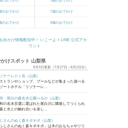
歳のおでかけ
5歳のおでかけ
歳のおでかけ
7歳のおでかけ
歳のおでかけ
9歳のおでかけ
かけスポット 山梨県
8月3日更新（7月27日～8月2日分）
ゾナーレ八ヶ岳（山梨）
ストランやショップ、プールなどが集まった遊べる
ゾートホテル「リゾナーレ...
州・尾白の森名水公園べるが（山梨）
和の名水百選に選ばれた尾白川に隣接してつくられ
森と水との触れ合いを楽し...
じさんのぬく森キポキポ（山梨）
ふじさんのぬく森キポキポ」は木のおもちゃやツリ