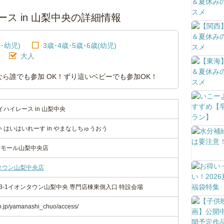
ス in 山梨中央の詳細情報
･幼児)
3歳･4歳･5歳･6歳(幼児)
大人
ら誰でも参加 OK！ずり這いベビーでも参加OK！
ハイレース in 山梨中央
 はいはいれーす in やまなしちゅうおう
ンモール山梨中央店
タウン山梨中央店
3-1イオンタウン山梨中央 専門店棟東側入口 特設会場
o.jp/yamanashi_chuo/access/