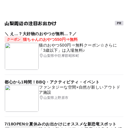
駐車場無料
駐車場あり
温泉がある宿泊施設
水遊び2026
梅雨
ゴールデンウィーク2016
カブトムシ
外遊び
暑い日でもOK
山梨周辺の注目お出かけ
清里・大泉・須玉
川遊びのできる公園
＼ え…？大好物のおやつが無料…？／
猫ちゃんのおやつ550円⇒無料
クーポン
キャンプのできる公園
釣って食べられる施設
猫のおやつ500円⇒無料クーポン☆さらに
「3歳以下」は入場無料♪
ドライブ
自然あふれる施設
冬休み2025-2026
山梨県中巨摩郡昭和町
gw2015
子供と温泉
森
公園でバーベキュー場
食事持込OK
夏休み2026
都心から1時間！BBQ・アクティビティ・イベント
GW(ゴールデンウィーク)2016
穴場
川遊び2026
ファンタジーな空間×自然が新しいアウトド
ア施設
公園併設
ゴールデンウィーク2015
山梨県上野原市
ゴールデンウィーク
GW
にじます
つかみ取り
川
1日中遊べるスポット
川釣り
夏休み2015
広大な敷地
寒い日でもOK
ベビーカーOK
釣り堀
7/18OPEN☆夏休みのお出かけにオススメな新恐竜スポット