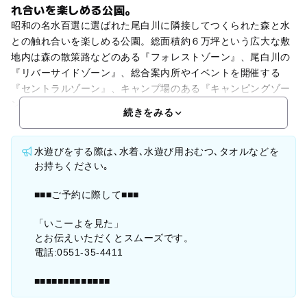
れ合いを楽しめる公園。
昭和の名水百選に選ばれた尾白川に隣接してつくられた森と水
との触れ合いを楽しめる公園。総面積約６万坪という広大な敷
地内は森の散策路などのある『フォレストゾーン』、尾白川の
『リバーサイドゾーン』、総合案内所やイベントを開催する
『セントラルゾーン』、キャンプ場のある『キャンピングゾー
ン
続きをみる
水遊びをする際は､水着､水遊び用おむつ､タオルなどを
お持ちください｡
■■■ご予約に際して■■■
「いこーよを見た」
とお伝えいただくとスムーズです。
電話:0551-35-4411
■■■■■■■■■■■■■