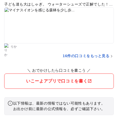
子ども達も大はしゃぎ。 ウォーターシューズで正解でした！
平日訪問の為私達だけしかおらず特別な時間を過ごす事が出来
ました。 土日や夏休み期間は魚釣りや体験をやっているみたい
です。 魚釣り目的に次回行く時はシーズン前の休日にしようか
なと思いました。
りか
16件の口コミをもっと見る
＼ おでかけしたら口コミを書こう ／
いこーよアプリで口コミを書く
以下情報は、最新の情報ではない可能性もあります。
お出かけ前に最新の公式情報を、必ずご確認下さい。