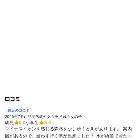
口コミ
最近の口コミ
2026年7月に訪問
/
8歳の女の子
6歳の女の子
幼児
5.0
小学生
5.0
マイナスイオンを感じる森林を少し歩くと川があります。 案内
図があるので、迷わず行く事が出来ました！ 水が綺麗で冷たく