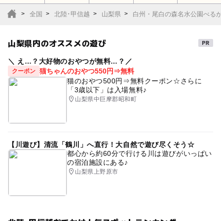
全国
北陸･甲信越
山梨県
白州・尾白の森名水公園べる
山梨県内のオススメの遊び
＼ え…？大好物のおやつが無料…？／
猫ちゃんのおやつ550円⇒無料
クーポン
猫のおやつ500円⇒無料クーポン☆さらに
「3歳以下」は入場無料♪
山梨県中巨摩郡昭和町
【川遊び】清流「鶴川」へ直行！大自然で遊び尽くそう☆
都心から約60分で行ける川は遊びがいっぱい
の宿泊施設にある♪
山梨県上野原市