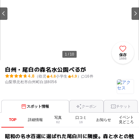
1 / 10
保存
1666
白州・尾白の森名水公園べるが
4.8
（幼児
4.8
小学生
4.9
）
16
件
山梨県北杜市白州町白須8056
スポット情報
クーポン
チケット
イベント
写真
口コミ
TOP
詳細情報
お知らせ
見どころ
62
16
昭和の名水百選に選ばれた尾白川に隣接。森と水との触