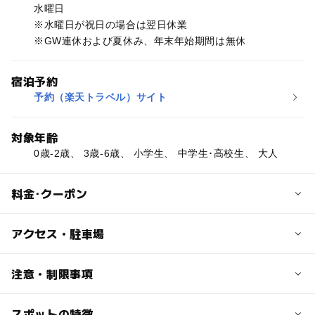
水曜日
※水曜日が祝日の場合は翌日休業
※GW連休および夏休み、年末年始期間は無休
宿泊予約
予約（楽天トラベル）サイト
対象年齢
0歳-2歳、 3歳-6歳、 小学生、 中学生･高校生、 大人
料金･クーポン
子供の料金
アクセス・駐車場
無料
2014年より､ＧＷや夏休み期間のみ入場料200円｡
交通アクセス
注意・制限事項
※未就学児と北杜市民は無料
【車の場合】
温泉利用小学生１人４20円
中央自動車道須玉I.C.または小淵沢I.C.より約２０分
スポットの特徴
ＧＷや夏休み期間は混み合います｡お早目にお出かけくだ