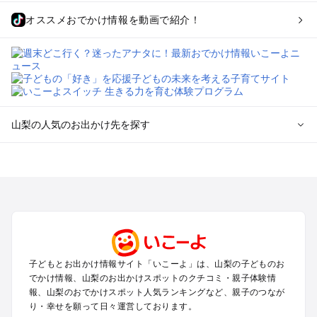
オススメおでかけ情報を動画で紹介！
山梨の人気のお出かけ先を探す
山梨のエリアからプール子ども連れのお出かけスポット
を探す
町田・相模原・愛川・上野原のプールお出かけ
富士五湖周辺・富士吉田のプールお出かけ
八ヶ岳・清里・小淵沢・甲斐大泉のプールお出かけ
甲府・昇仙峡・湯村のプールお出かけ
石和・勝沼・塩山のプールお出かけ
子どもとお出かけ情報サイト「いこーよ」は、山梨の子どものお
大月・都留・道志渓谷のプールお出かけ
でかけ情報、山梨のお出かけスポットのクチコミ・親子体験情
山中湖・忍野のプールお出かけ
報、山梨のおでかけスポット人気ランキングなど、親子のつなが
南アルプスのプールお出かけ
り・幸せを願って日々運営しております。