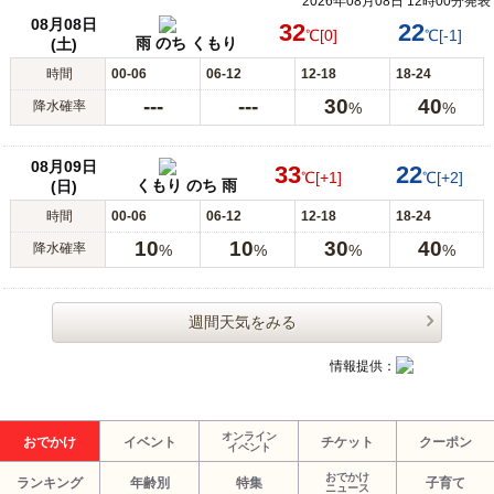
2026年08月08日 12時00分発表
08月08日
32
22
℃
[0]
℃
[-1]
雨 のち くもり
(土)
時間
00-06
06-12
12-18
18-24
---
---
30
40
降水確率
%
%
08月09日
33
22
℃
[+1]
℃
[+2]
くもり のち 雨
(日)
時間
00-06
06-12
12-18
18-24
10
10
30
40
降水確率
%
%
%
%
週間天気をみる
情報提供：
オンライン
おでかけ
イベント
チケット
クーポン
イベント
おでかけ
ランキング
年齢別
特集
子育て
ニュース