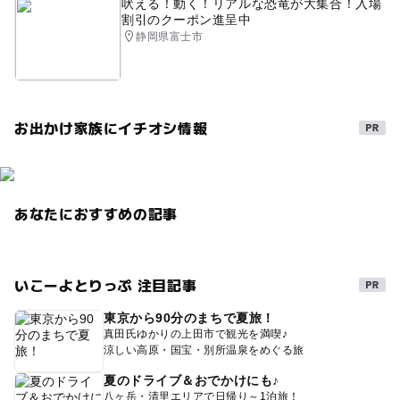
吠える！動く！リアルな恐竜が大集合！入場
平成27年
涼しい
夏休み2016
午後から遊べる
割引のクーポン進呈中
静岡県富士市
BBQのできる公園
雨の日でもOK
GW2016
雨の日おすすめ
自然体験
GW(ゴールデンウィーク)2015
釣り+日帰り温泉
お出かけ家族にイチオシ情報
シルバーウィーク2026
秋のお出かけ2026
三連休
寒い日
雨でもOK
旅行
あなたにおすすめの記事
いこーよとりっぷ 注目記事
東京から90分のまちで夏旅！
真田氏ゆかりの上田市で観光を満喫♪
涼しい高原・国宝・別所温泉をめぐる旅
夏のドライブ＆おでかけにも♪
八ヶ岳・清里エリアで日帰り～1泊旅！