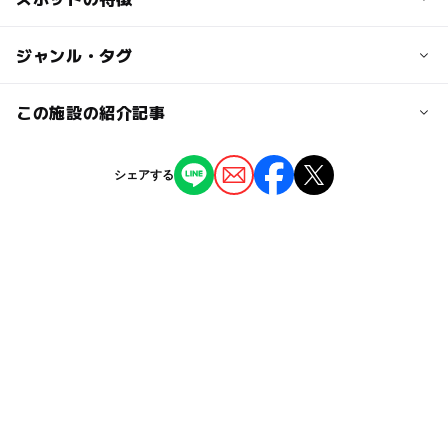
【電車の場合】
さい｡
大人の料金
■ＪＲ中央本線小淵沢駅下車 タクシーで約１５分
◯
ー
駐車場あり
ジャンル・タグ
駅から近い
無料
■ＪＲ中央線韮崎駅下車 バスで約１時間+徒歩３０分
◆おすすめの持ち物や注意事項
2014年より､ＧＷや夏休み期間は入場料200円｡
【レジャーシート・ポップアップテント】 芝生広場があ
※北杜市民は無料
◯
ー
授乳室あり
託児所
ジャンル
この施設の紹介記事
駐車可能台数
りピクニックに最適
温泉利用 中学生以上１人830円
【タオル】 夏場に水遊びができるため、夏場はタオルが
300台
温泉・銭湯
バーベキュー
キャンプ場
◯
◯
雨でもOK
ベビーカーOK
あると◎
【山梨】2026年夏休みに行きたい！おすす
シェアする
公園・総合公園
※持ち物はあくまでも目安です
め水遊びスポット10選 人気＆穴場＆無料も
駐車場料金
◯
◯
食事持込OK
レストラン
2026年7月17日
無料
タグ
【山梨】9月13日～15日の三連休おでかけに
◯
◯
売店
オムツ交換台
もおすすめ！人気スポットランキング
春休み2027
温泉がある
2025年9月12日
川遊びができるバーベキュー場
冬のお出かけ
【2025】山梨の9月も涼しく遊べる「水遊び
GW(ゴールデンウィーク)2027
家族で温泉
ニジマス
スポット」7選 おすすめ＆人気を厳選！
2025年9月1日
バーベキュー(BBQ)
寒くても楽しめる
夏休み2014
中央自動車道
2014年夏休み特集
アウトドア