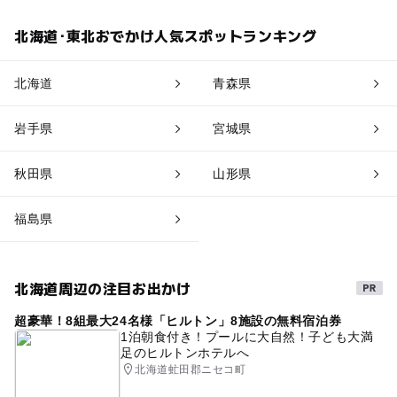
北海道･東北おでかけ人気スポットランキング
北海道
青森県
岩手県
宮城県
秋田県
山形県
福島県
北海道周辺の注目お出かけ
超豪華！8組最大24名様「ヒルトン」8施設の無料宿泊券
1泊朝食付き！プールに大自然！子ども大満
足のヒルトンホテルへ
北海道虻田郡ニセコ町