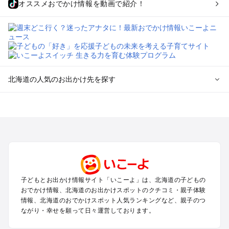
オススメおでかけ情報を動画で紹介！
北海道の人気のお出かけ先を探す
北海道のエリアからプール子ども連れのお出かけスポッ
トを探す
札幌（大通公園・すすきの）周辺のプールお出かけ
旭川・美瑛・層雲峡のプールお出かけ
登別・洞爺湖・苫小牧・室蘭のプールお出かけ
函館・湯の川温泉・大沼・松前のプールお出かけ
帯広・十勝・サホロ・狩勝高原のプールお出かけ
子どもとお出かけ情報サイト「いこーよ」は、北海道の子どもの
千歳・石狩・空知・美唄のプールお出かけ
おでかけ情報、北海道のお出かけスポットのクチコミ・親子体験
小樽・積丹・キロロのプールお出かけ
情報、北海道のおでかけスポット人気ランキングなど、親子のつ
富良野・美瑛・トマム・占冠のプールお出かけ
ながり・幸せを願って日々運営しております。
ニセコ・ルスツのプールお出かけ