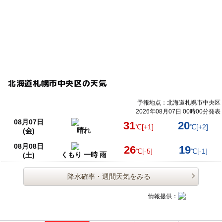
北海道札幌市中央区の天気
予報地点：北海道札幌市中央区
2026年08月07日 00時00分発表
08月07日
31
20
℃
[+1]
℃
[+2]
晴れ
(金)
08月08日
26
19
℃
[-5]
℃
[-1]
くもり 一時 雨
(土)
降水確率・週間天気をみる
情報提供：