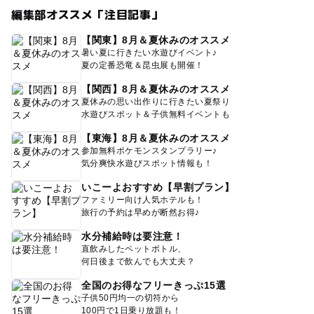
編集部オススメ「注目記事」
【関東】8月＆夏休みのオススメ
暑い夏に行きたい水遊びイベント♪
夏の定番恐竜＆昆虫展も開催！
【関西】8月＆夏休みのオススメ
夏休みの思い出作りに行きたい夏祭り
水遊びスポット＆子供無料イベントも
【東海】8月＆夏休みのオススメ
参加無料ポケモンスタンプラリー♪
気分爽快水遊びスポット情報も！
いこーよおすすめ【早割プラン】
ファミリー向け人気ホテルも！
旅行の予約は早めが断然お得♪
水分補給時は要注意！
直飲みしたペットボトル、
何日後まで飲んでも大丈夫？
全国のお得なフリーきっぷ15選
子供50円均一の切符から
100円で1日乗り放題も！