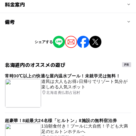
予約/応募
料金案内
問い合わせ先に直接ご確認ください。
料金について
備考
一般：1,000円 小学生以下：800円 ※未就学児入場可
（ひざ上鑑賞無料）
※掲載の情報は天候や主催者側の都合などにより変更にな
シェアする
ることがあります。
情報提供：イベントバンク
北海道内のオススメの遊び
常時30℃以上の快適な屋内温水プール！未就学児は無料！
道民は大人もお得♪日帰りでリゾート気分が
楽しめる人気スポット
北海道勇払郡占冠村
超豪華！8組最大24名様「ヒルトン」8施設の無料宿泊券
1泊朝食付き！プールに大自然！子ども大満
足のヒルトンホテルへ