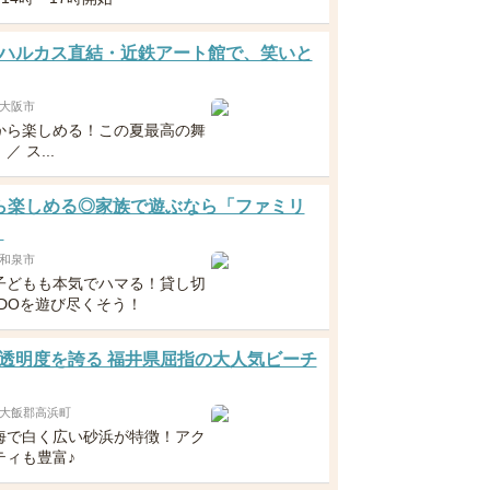
ハルカス直結・近鉄アート館で、笑いと
大阪市
から楽しめる！この夏最高の舞
 ス...
ら楽しめる◎家族で遊ぶなら「ファミリ
」
和泉市
子どもも本気でハマる！貸し切
ADOを遊び尽くそう！
透明度を誇る 福井県屈指の大人気ビーチ
大飯郡高浜町
海で白く広い砂浜が特徴！アク
ティも豊富♪