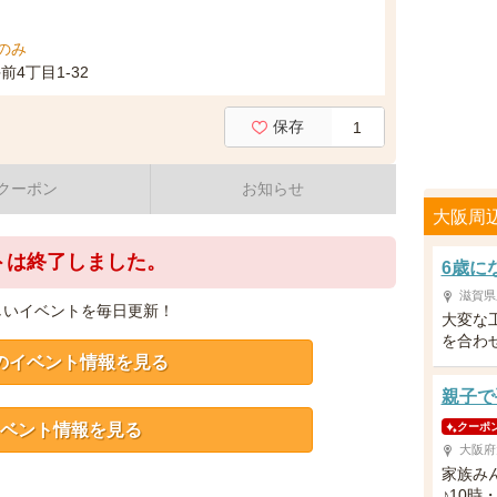
日のみ
4丁目1-32
保存
1
クーポン
お知らせ
大阪周
トは終了しました。
6歳に
滋賀県
しいイベントを毎日更新！
大変な
を合わ
のイベント情報を見る
親子で
ベント情報を見る
クーポ
大阪府
家族み
♪10時