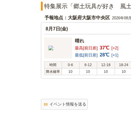
特集展示「郷土玩具が好き 風
予報地点：大阪府大阪市中央区
2026年08
8月7日(金)
晴れ
37℃
最高[前日差]
[+2]
28℃
最低[前日差]
[+1]
時間
0-6
6-12
12-18
18-24
降水確率
10
10
10
10
イベント情報を送る