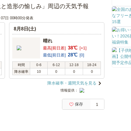
土と造形の愉しみ」周辺の天気予報
月07日 00時00分発表
8月8日(土)
晴れ
38℃
最高[前日差]
[+1]
28℃
最低[前日差]
[0]
時間
0-6
6-12
12-18
18-24
降水確率
10
0
0
0
降水確率・週間天気を見る
情報提供：
保存
1