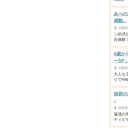
あべの
感動...
大阪府
＼幼児
台体験！／
4歳か
ーSP
大阪府
大人も
りでH
抜群の
♪
福井県
遠浅の
ティビ