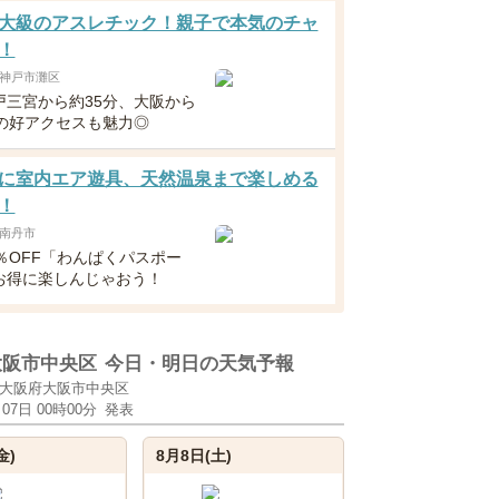
大級のアスレチック！親子で本気のチャ
！
神戸市灘区
戸三宮から約35分、大阪から
分の好アクセスも魅力◎
に室内エア遊具、天然温泉まで楽しめる
！
南丹市
％OFF「わんぱくパスポー
お得に楽しんじゃおう！
大阪市中央区
今日・明日の天気予報
大阪府大阪市中央区
月07日 00時00分
発表
金)
8月8日(土)