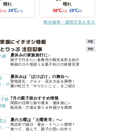
晴れ
晴れ
℃
28℃
38℃
28℃
[+2]
[+1]
[+1]
[0]
降水確率・週間天気を見る
け家族にイチオシ情報
とりっぷ 注目記事
夏休みの家族旅行に♪
親子で行きたい倉敷市の観光名所を紹介
映画のロケ地巡り＆親子向けの体験充実
夏休みは「ばけばけ」の舞台へ
聖地巡礼・グルメ・花火大会を満喫！
夏の松江で「やりたいこと」をご紹介
7月の親子旅おすすめ情報
関西の日帰り旅や週末・連休旅に♪
観光地・穴場＆祭り＆外遊びを満喫
夏の土曜は「土曜夜市」へ♪
商店街で縁日・屋台・イベント満喫！
食べて、遊んで、親子の思い出作り