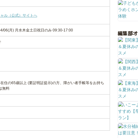
シャル（公式）サイトへ
6/04/06(月) 月水木金土日祝日のみ 09:30-17:00
編集部
で
在住の65歳以上 (要証明証提示)の方、障がい者手帳等をお持ち
)は無料