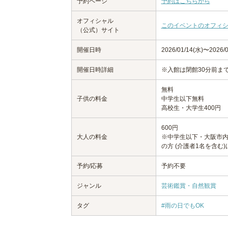
予約ページ
予約はこちらから
オフィシャル
このイベントのオフィ
（公式）サイト
開催日時
2026/01/14(水)〜202
開催日時詳細
※入館は閉館30分前ま
無料
子供の料金
中学生以下無料
高校生・大学生400円
600円
大人の料金
※中学生以下・大阪市内
の方 (介護者1名を含む
予約/応募
予約不要
ジャンル
芸術鑑賞・自然観賞
タグ
#雨の日でもOK