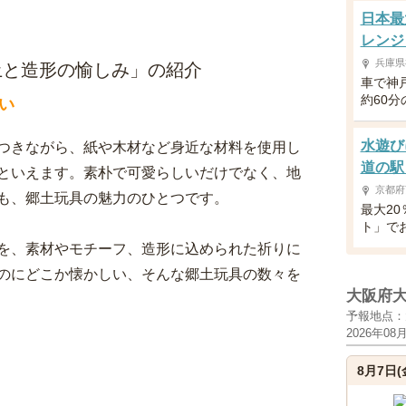
日本最
レンジ
兵庫県
土と造形の愉しみ」の紹介
車で神
約60
い
水遊び
つきながら、紙や木材など身近な材料を使用し
道の駅
といえます。素朴で可愛らしいだけでなく、地
京都府
も、郷土玩具の魅力のひとつです。
最大20
ト」で
を、素材やモチーフ、造形に込められた祈りに
のにどこか懐かしい、そんな郷土玩具の数々を
大阪府
予報地点：
2026年08
8月7日(