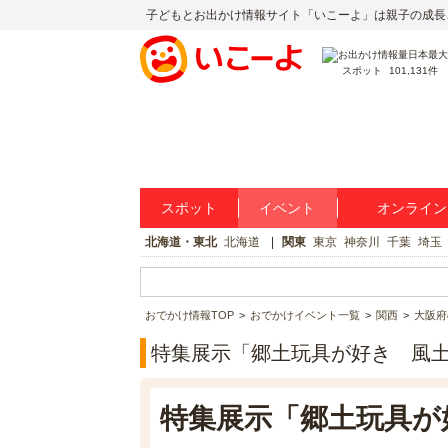
子どもとお出かけ情報サイト「いこーよ」は親子の成長
スポット
101,131件
スポット
イベント
オンライン
北海道・東北
北海道
関東
東京
神奈川
千葉
埼玉
おでかけ情報TOP
おでかけイベント一覧
関西
大阪府
特集展示「郷土玩具が好き 風
特集展示「郷土玩具が