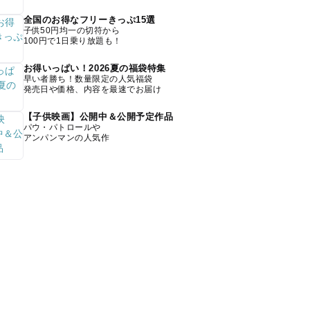
全国のお得なフリーきっぷ15選
子供50円均一の切符から
100円で1日乗り放題も！
お得いっぱい！2026夏の福袋特集
早い者勝ち！数量限定の人気福袋
発売日や価格、内容を最速でお届け
【子供映画】公開中＆公開予定作品
パウ・パトロールや
アンパンマンの人気作