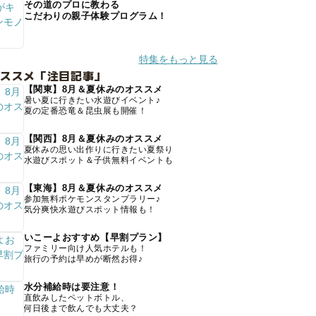
その道のプロに教わる
こだわりの親子体験プログラム！
特集をもっと見る
オススメ「注目記事」
【関東】8月＆夏休みのオススメ
暑い夏に行きたい水遊びイベント♪
夏の定番恐竜＆昆虫展も開催！
【関西】8月＆夏休みのオススメ
夏休みの思い出作りに行きたい夏祭り
水遊びスポット＆子供無料イベントも
【東海】8月＆夏休みのオススメ
参加無料ポケモンスタンプラリー♪
気分爽快水遊びスポット情報も！
いこーよおすすめ【早割プラン】
ファミリー向け人気ホテルも！
旅行の予約は早めが断然お得♪
水分補給時は要注意！
直飲みしたペットボトル、
何日後まで飲んでも大丈夫？