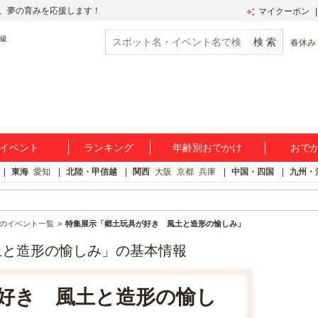
、夢の育みを応援します！
マイクーポン
春休み
イベント
ランキング
年齢別おでかけ
おで
東海
愛知
北陸・甲信越
関西
大阪
京都
兵庫
中国・四国
九州・
のイベント一覧
特集展示「郷土玩具が好き 風土と造形の愉しみ」
土と造形の愉しみ」の基本情報
好き 風土と造形の愉し