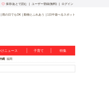
保存/あとで読む
ユーザー登録(無料)
ログイン
雨の日でもOK
動物とふれあう
1日中遊べるスポット
かけニュース
子育て
特集
沖縄
福岡