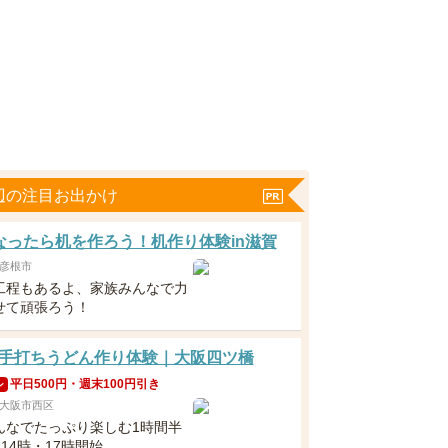
辺の注目お出かけ
なったら机を作ろう！机作り体験in滋賀
彦根市
工程もあるよ、家族みんなで力
せて頑張ろう！
手打ちうどん作り体験｜大阪四ツ橋
平日500円・週末100円引き
ン
大阪市西区
んなでたっぷり楽しむ1時間半
・14時・17時開始