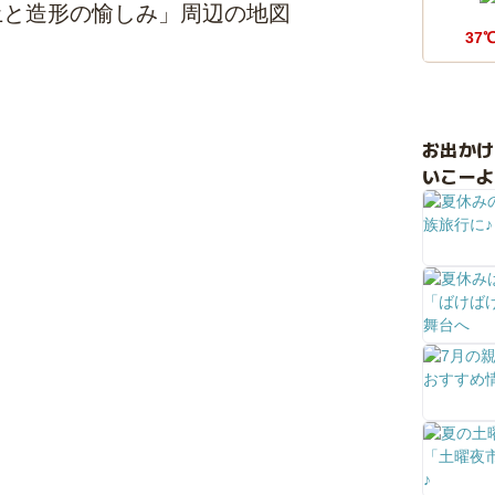
土と造形の愉しみ」周辺の地図
37
お出か
いこーよ