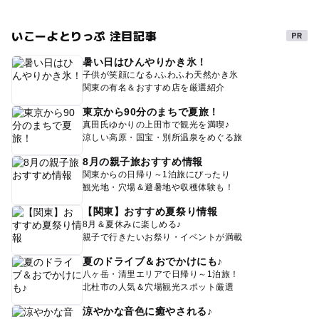
いこーよとりっぷ 注目記事
暑い日はひんやりかき氷！
子供が笑顔になる♪ふわふわ天然かき氷
関東の有名＆おすすめ店を厳選紹介
東京から90分のまちで夏旅！
真田氏ゆかりの上田市で観光を満喫♪
涼しい高原・国宝・別所温泉をめぐる旅
8月の親子旅おすすめ情報
関東からの日帰り～1泊旅にぴったり
観光地・穴場＆避暑地や収穫体験も！
【関東】おすすめ夏祭り情報
8月＆夏休みに楽しめる♪
親子で行きたいお祭り・イベントが満載
夏のドライブ＆おでかけにも♪
八ヶ岳・清里エリアで日帰り～1泊旅！
北杜市の人気＆穴場観光スポット厳選
涼やかな音色に癒やされる♪