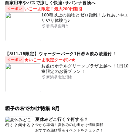
自家用車やバスで涼しく快適♪サバンナ冒険へ
いこーよ限定！最大200円割引
クーポン
100種以上の動物とゼロ距離！ふれあいやエ
サやり体験も♪
群馬県富岡市
【8/11-15限定】ウォーターパーク1日券＆飲み放題付！
★いこーよ限定クーポン★
クーポン
お盆はホテルグリーンプラザ上越へ！1日10
室限定のお得プラン！
新潟県南魚沼市
親子のおでかけ特集 8月
夏休みどこ行く？何する？
今から準備！夏休みのお出かけ情報満載
おすすめ遊び場＆イベントをチェック！