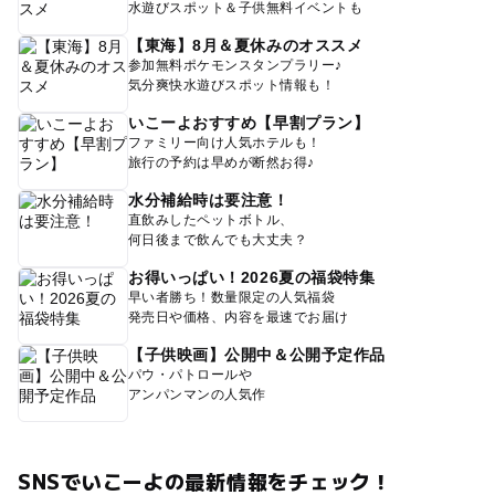
水遊びスポット＆子供無料イベントも
【東海】8月＆夏休みのオススメ
参加無料ポケモンスタンプラリー♪
気分爽快水遊びスポット情報も！
いこーよおすすめ【早割プラン】
ファミリー向け人気ホテルも！
旅行の予約は早めが断然お得♪
水分補給時は要注意！
直飲みしたペットボトル、
何日後まで飲んでも大丈夫？
お得いっぱい！2026夏の福袋特集
早い者勝ち！数量限定の人気福袋
発売日や価格、内容を最速でお届け
【子供映画】公開中＆公開予定作品
パウ・パトロールや
アンパンマンの人気作
SNSでいこーよの最新情報をチェック！