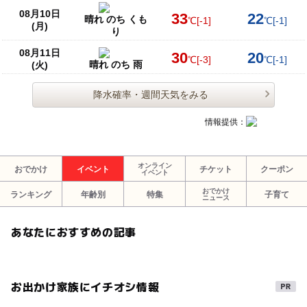
08月10日
33
22
晴れ のち くも
℃
[-1]
℃
[-1]
(月)
り
08月11日
30
20
℃
[-3]
℃
[-1]
晴れ のち 雨
(火)
降水確率・週間天気をみる
情報提供：
オンライン
おでかけ
イベント
チケット
クーポン
イベント
おでかけ
ランキング
年齢別
特集
子育て
ニュース
あなたにおすすめの記事
お出かけ家族にイチオシ情報