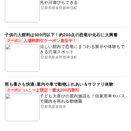
光や川遊びもできる
群馬県多野郡神流町
子供の入館料は500円以下！約200点の恐竜や化石に大興奮
入場料割引クーポン進呈中！
クーポン
涼しい館内で恐竜にまつわる展示や体験もで
きる穴場スポット
群馬県多野郡神流町
雨も暑さも快適♪屋内や車で動物ふれあい＆サファリ体験
いこーよ限定！最大200円割引
クーポン
子ども大喜びの屋内施設も！自家用車やバス
で園内を周れる動物園
群馬県富岡市