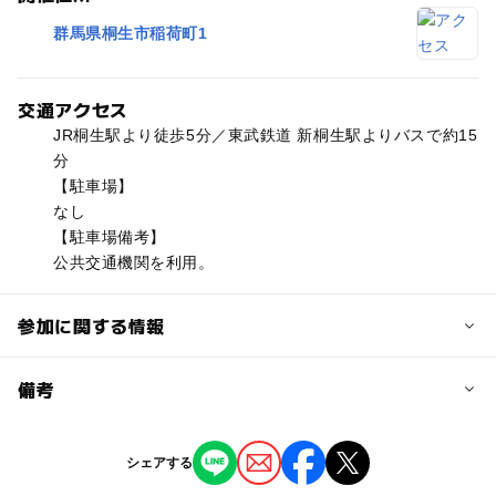
群馬県桐生市稲荷町1
交通アクセス
JR桐生駅より徒歩5分／東武鉄道 新桐生駅よりバスで約15
分
【駐車場】
なし
【駐車場備考】
公共交通機関を利用。
参加に関する情報
予約/応募
備考
問い合わせ先に直接ご確認ください。
※掲載の情報は天候や主催者側の都合などにより変更にな
シェアする
ることがあります。