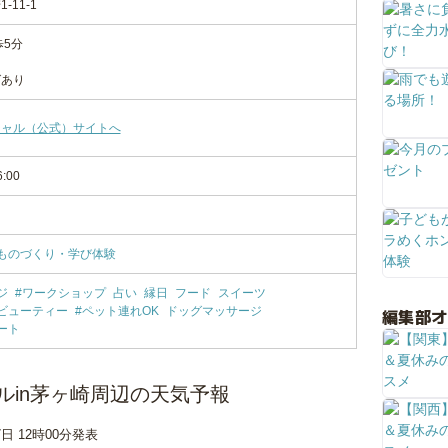
11-1
歩5分
グあり
シャル（公式）サイトへ
6:00
ものづくり・学び体験
ジ
#ワークショップ
占い
縁日
フード
スイーツ
ビューティー
#ペット連れOK
ドッグマッサージ
編集部
ート
ィバルin茅ヶ崎周辺の天気予報
7日 12時00分発表