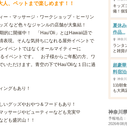
ら大人、ペットまで楽しめます！！
キッズ
備！個
ィー・マッサージ・ワークショップ・ヒーリン
ッズ など色々なジャンルの店舗が大集結！
夏休み
作品...
的に開催中！ 「Hau'Oli」とはHawaii語で
神奈川
情表現。そんな気持ちになれる屋外イベントで
ランタ
イアンイベントではなくオールマイティーに
と雑貨の
yにするイベントです。 お子様からご年配の方、ワ
ただけます。青空の下でHau'Oliな１日に過
超豪華
料宿泊
神奈川
1泊朝
ィングもあり！
も大満
しいグッズやおやつ＆フードもあり！
神奈川
マッサージやビューティーなども充実💛
予報地点：
なども盛沢山！！
2026年08