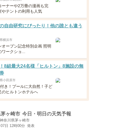
コーナーや2万冊の漫画も完
室やテントの利用も人気
の自由研究にぴったり！他の誰とも違う
県横浜市
ンオープン記念特別企画 照明
ワークショ...
！8組最大24名様「ヒルトン」8施設の無
券
県小田原市
食付き！プールに大自然！子ど
足のヒルトンホテルへ
県茅ヶ崎市
今日・明日の天気予報
神奈川県茅ヶ崎市
月07日 12時00分
発表