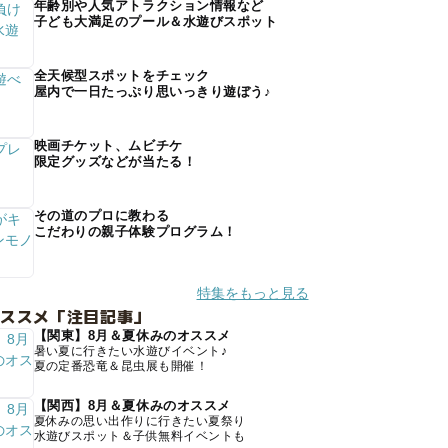
年齢別や人気アトラクション情報など
子ども大満足のプール＆水遊びスポット
全天候型スポットをチェック
屋内で一日たっぷり思いっきり遊ぼう♪
映画チケット、ムビチケ
限定グッズなどが当たる！
その道のプロに教わる
こだわりの親子体験プログラム！
特集をもっと見る
オススメ「注目記事」
【関東】8月＆夏休みのオススメ
暑い夏に行きたい水遊びイベント♪
夏の定番恐竜＆昆虫展も開催！
【関西】8月＆夏休みのオススメ
夏休みの思い出作りに行きたい夏祭り
水遊びスポット＆子供無料イベントも