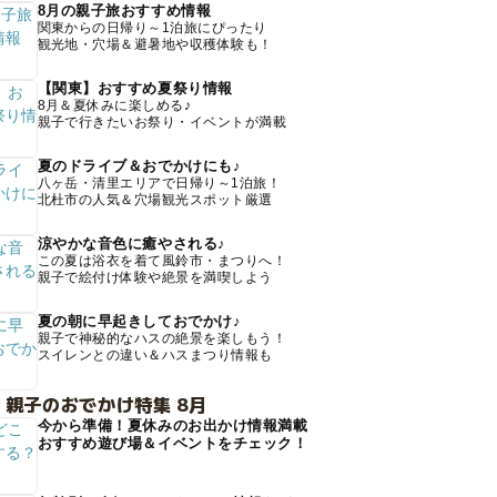
8月の親子旅おすすめ情報
関東からの日帰り～1泊旅にぴったり
観光地・穴場＆避暑地や収穫体験も！
【関東】おすすめ夏祭り情報
8月＆夏休みに楽しめる♪
親子で行きたいお祭り・イベントが満載
夏のドライブ＆おでかけにも♪
八ヶ岳・清里エリアで日帰り～1泊旅！
北杜市の人気＆穴場観光スポット厳選
涼やかな音色に癒やされる♪
この夏は浴衣を着て風鈴市・まつりへ！
親子で絵付け体験や絶景を満喫しよう
夏の朝に早起きしておでかけ♪
親子で神秘的なハスの絶景を楽しもう！
スイレンとの違い＆ハスまつり情報も
 親子のおでかけ特集 8月
今から準備！夏休みのお出かけ情報満載
おすすめ遊び場＆イベントをチェック！