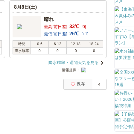
8月8日(土)
晴れ
33℃
最高[前日差]
[0]
26℃
最低[前日差]
[+1]
時間
0-6
6-12
12-18
18-24
降水確率
0
0
0
0
降水確率・週間天気を見る
情報提供：
保存
4