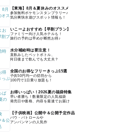
【東海】8月＆夏休みのオススメ
参加無料ポケモンスタンプラリー♪
気分爽快水遊びスポット情報も！
いこーよおすすめ【早割プラン】
ファミリー向け人気ホテルも！
旅行の予約は早めが断然お得♪
水分補給時は要注意！
直飲みしたペットボトル、
何日後まで飲んでも大丈夫？
全国のお得なフリーきっぷ15選
子供50円均一の切符から
100円で1日乗り放題も！
お得いっぱい！2026夏の福袋特集
早い者勝ち！数量限定の人気福袋
発売日や価格、内容を最速でお届け
【子供映画】公開中＆公開予定作品
パウ・パトロールや
アンパンマンの人気作