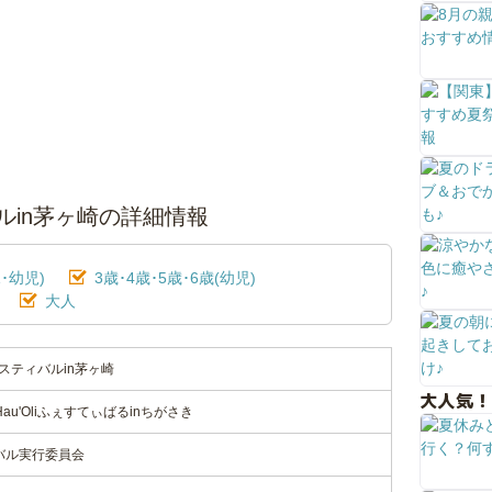
ィバルin茅ヶ崎の詳細情報
･幼児)
3歳･4歳･5歳･6歳(幼児)
大人
フェスティバルin茅ヶ崎
大人気！
au'Oliふぇすてぃばるinちがさき
ィバル実行委員会