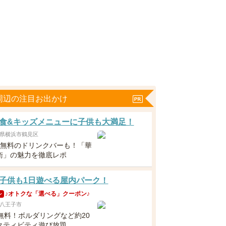
周辺の注目お出かけ
食&キッズメニューに子供も大満足！
県横浜市鶴見区
下無料のドリンクバーも！「華
衛」の魅力を徹底レポ
子供も1日遊べる屋内パーク！
♪オトクな「選べる」クーポン♪
ン
八王子市
歳無料！ボルダリングなど約20
クティビティ遊び放題