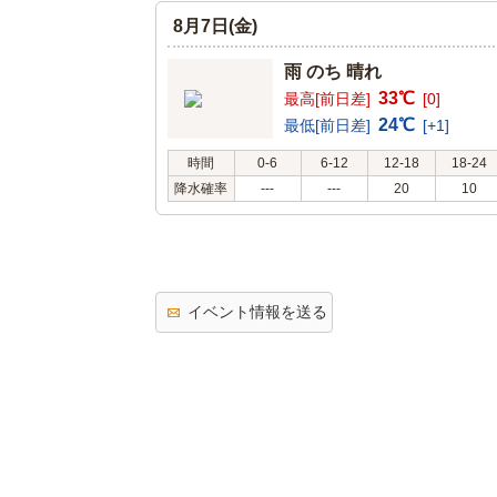
8月7日(金)
雨 のち 晴れ
33℃
最高[前日差]
[0]
24℃
最低[前日差]
[+1]
時間
0-6
6-12
12-18
18-24
降水確率
---
---
20
10
イベント情報を送る