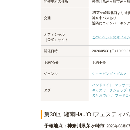
開催場所の住所
神奈川県茅ヶ崎市茅ヶ崎1-
JR茅ケ崎駅北口より徒
交通
神奈中バスあり
近隣にコインパーキン
オフィシャル
このイベントのオフィ
（公式）サイト
開催日時
2026/05/31(日) 10:00-1
予約/応募
予約不要
ジャンル
ショッピング・グルメ
ハンドメイド
マッサー
タグ
キッズワークショップ
犬とおでかけ
フードコ
第30回 湘南Hau'Oliフェステ
予報地点：神奈川県茅ヶ崎市
2026年08月0