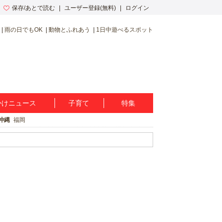
保存/あとで読む
ユーザー登録(無料)
ログイン
雨の日でもOK
動物とふれあう
1日中遊べるスポット
かけニュース
子育て
特集
沖縄
福岡