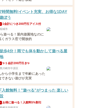
7時間無料!イベント充実、お得な1DAY
遊ぼう
1会計につき200円引アイス付
ン
稲城市
から遊べる！屋内遊園地なのに
高くガラス窓で開放的
徒歩4分！雨でも体を動かして遊べる屋
地
✨１会計200円引き✨
ン
県川崎市中原区
んから小学生まで年齢にあった
はできない遊びが充実
下入館無料！"遊べる"がつまった 楽しい
設
お得に遊べる！入館料5%割引
ン
県横浜市鶴見区