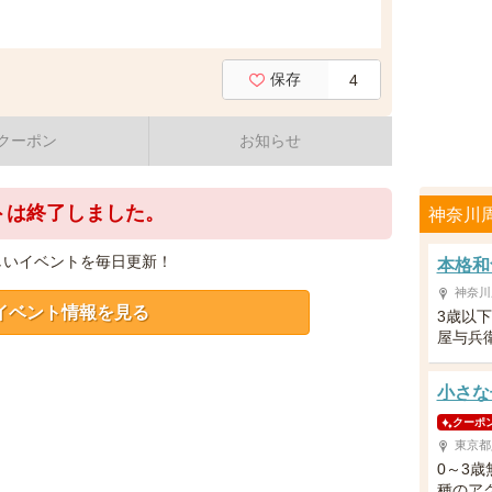
保存
4
クーポン
お知らせ
トは終了しました。
神奈川
しいイベントを毎日更新！
本格和
神奈川
イベント情報を見る
3歳以
屋与兵
小さな
クーポ
東京都
0～3
種のア