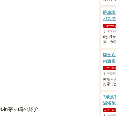
駐車場
パスで
クーポ
東京都
6か月
天井が
駅から
内遊園
クーポ
神奈川
赤ちゃ
お家で
3歳以
温浴施
バルin茅ヶ崎の紹介
クーポ
神奈川