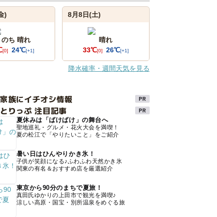
金)
8月8日(土)
 のち 晴れ
晴れ
℃
24℃
33℃
26℃
[0]
[+1]
[0]
[+1]
降水確率・週間天気を見る
け家族にイチオシ情報
とりっぷ 注目記事
夏休みは「ばけばけ」の舞台へ
聖地巡礼・グルメ・花火大会を満喫！
夏の松江で「やりたいこと」をご紹介
暑い日はひんやりかき氷！
子供が笑顔になる♪ふわふわ天然かき氷
関東の有名＆おすすめ店を厳選紹介
東京から90分のまちで夏旅！
真田氏ゆかりの上田市で観光を満喫♪
涼しい高原・国宝・別所温泉をめぐる旅