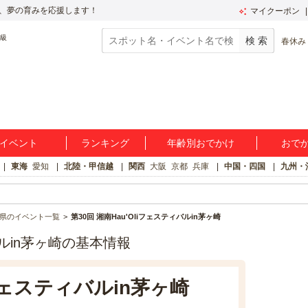
、夢の育みを応援します！
マイクーポン
春休み
イベント
ランキング
年齢別おでかけ
おで
東海
愛知
北陸・甲信越
関西
大阪
京都
兵庫
中国・四国
九州・
県のイベント一覧
第30回 湘南Hau'Oliフェスティバルin茅ヶ崎
ィバルin茅ヶ崎の基本情報
iフェスティバルin茅ヶ崎