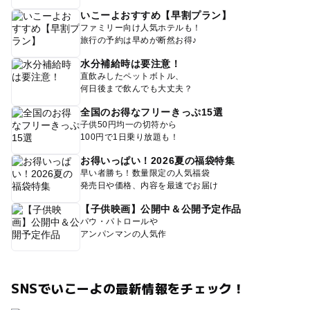
いこーよおすすめ【早割プラン】
ファミリー向け人気ホテルも！
旅行の予約は早めが断然お得♪
水分補給時は要注意！
直飲みしたペットボトル、
何日後まで飲んでも大丈夫？
全国のお得なフリーきっぷ15選
子供50円均一の切符から
100円で1日乗り放題も！
お得いっぱい！2026夏の福袋特集
早い者勝ち！数量限定の人気福袋
発売日や価格、内容を最速でお届け
【子供映画】公開中＆公開予定作品
パウ・パトロールや
アンパンマンの人気作
SNSでいこーよの最新情報をチェック！