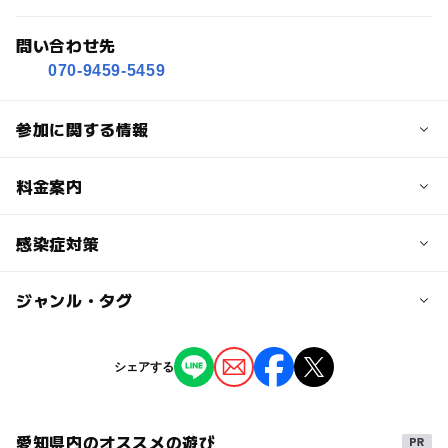
問い合わせ先
070-9459-5459
参加に関する情報
定員
料金案内
6人
子供の料金
感染症対策
定員詳細
2,500円
各日10:00 11:30 13:00 14:30（全４回）
ジャンル・タグ
当イベントでは下記のコロナ感染予防対策を実施させて頂
各回定員最大６名まで
子供の料金詳細
いております。
・セグウェイなどのモビリティやヘルメットなど、共有物
小学生以上
ジャンル
対象年齢
は随時消毒
シェアする
保護者同伴（小人のみのご参加はできません。詳しくはお
スポーツ
・受付に消毒液を設置し、体験されるお客様への手指の消
小学生
問い合わせください）
中学生･高校生
大人
毒を実施
・インストラクター・スタッフの検温・消毒・マスク着用
愛知県内のオススメの遊び
予約/応募
大人の料金