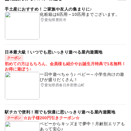
タグ
等の感染予防防止措置を実施
予約必要
4,000円
手土産におすすめ！ご家族や友人の集まりに♪
セグウェイ体験
公園
こどもセグウェイ
最終応募締切 2026-6-28(日)
化粧箱は6匹用～10匹用までございます。
セグウェイ
セグウェイツアー
あいち健康の森
愛知県豊田市
大人の料金詳細
注意・制限事項
駐車場無料
１６歳以上
雨天中止
ツアー
#親子で楽しめる
参加条件
おやこで体験
家族記念写真
ガイドあり
大府市
※小学生以上(小人は保護者同伴） ※大人１名・小人１
名以上での参加
東浦町
おやこ
親子体験
日本最大級！いつでも思いっきり遊べる屋内遊園地
※小学生の方は乗車イベント経験者に限る
クーポン
初めての方はもちろん、会員様も紹介やお誕生月特典で1名無料！
※日本語がわからない方はお断りする場合がございます
お得に遊ぼう♪
※WEB予約「残１」の会に関しては人数のご相談応じます
一日中遊べちゃう♪ ベビー～小学生向けの遊
詳しくはお問い合わせください 070-9459-5459
びが盛りだくさん！
愛知県西春日井郡豊山町
応募方法
このイベントの受付は終了しました。
駅チカで便利！雨でも快適に思いっきり遊べる屋内遊園地
☆お子様200円引きクーポン☆
クーポン
予約ページ
ベビーからキッズまで夢中！月齢別エリアも
あって安心♪
予約はこちらから