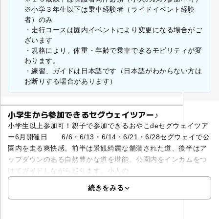
※小学３年生以下は乗車経験者（ライドイベント経験
者）のみ
・走行コースは園内イベントにより変更になる場合がご
ざいます
・規格により、体重・年齢で乗車できるモビリティが変
わります。
・練習、ガイドは日本語です（日本語がわからない方は
お断りする場合があります）
小学生から参加できるセグウェイツアー♪
小学生以上参加可！親子で参加できるおやこdeセグウェイツア
ー6月開催日 6/6・6/13・6/14・6/21・6/28セグウェイで公
園内を走る爽快感。前半は景観綺麗な舗装された道、後半はア
ップダウンのある自然豊かな道を堪能。公園内をインカムをつ
けてガイドしながら巡ります。小人の
続きをみる