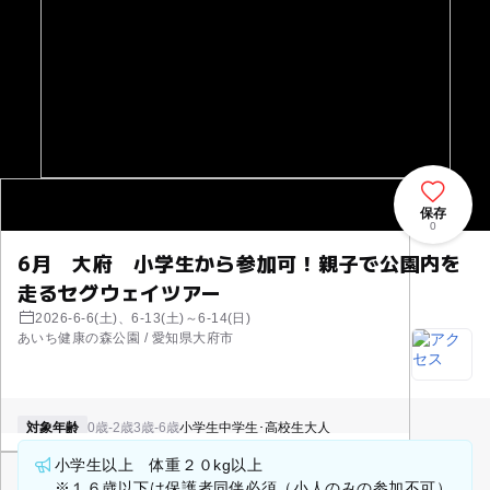
保存
0
6月 大府 小学生から参加可！親子で公園内を
走るセグウェイツアー
2026-6-6(土)、6-13(土)～6-14(日)
あいち健康の森公園 / 愛知県大府市
対象年齢
0歳-2歳
3歳-6歳
小学生
中学生･高校生
大人
小学生以上 体重２０kg以上
※１６歳以下は保護者同伴必須（小人のみの参加不可）