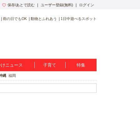
保存/あとで読む
ユーザー登録(無料)
ログイン
雨の日でもOK
動物とふれあう
1日中遊べるスポット
かけニュース
子育て
特集
沖縄
福岡