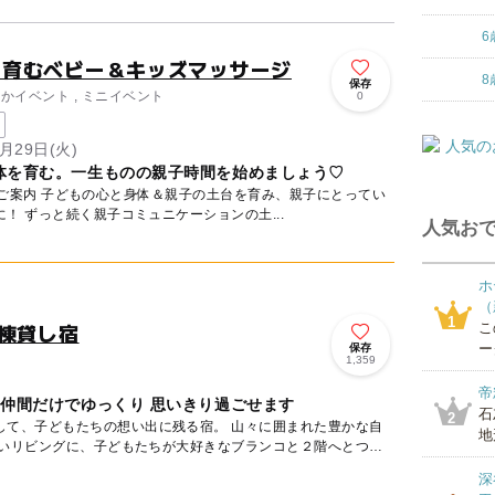
6
台を育むベビー＆キッズマッサージ
8
保存
なかイベント , ミニイベント
0
月29日(火)
体を育む。一生ものの親子時間を始めましょう♡
み、親子にとってい
ざという時の心強いアイテムに！ ずっと続く親子コミュニケーションの土...
人気おで
ホ
（
1
棟貸し宿
こ
ー
保存
1,359
帝
や仲間だけでゆっくり 思いきり過ごせます
石
2
もたちの想い出に残る宿。 山々に囲まれた豊かな自
地
広いリビングに、子どもたちが大好きなブランコと２階へとつ
深