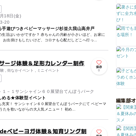
月18日(金)
-20
る手遊びつきベビーマッサージ杉並久我山高井戸
？ 赤ちゃんの月齢が小さいほど、お家に
いる時間が長くなりますよね。 お出掛けもしたいけど、コロナも心配だしどこへ行っ...
ッサージ体験＆足形カレンダー制作
保存
験 , 街なかイベント , ミニイベント
0
－１－１サンシャイン６０展望台てんぼうパーク
しめる★体験型イベント
編集部
実！ サンシャイン６０展望台てんぼうパークにて ベビーマ
ージ体験会開催決定★ おうたを歌いながらの大人気メニュー！ 初め...
deベビーヨガ体験＆知育リング制