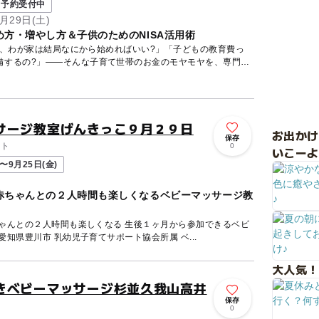
予約受付中
月29日(土)
方・増やし方＆子供のためのNISA活用術
ど、わが家は結局なにから始めればいい?」「子どもの教育費っ
備するの?」——そんな子育て世帯のお金のモヤモヤを、専門の
サージ教室げんきっこ９月２９日
お出か
保存
ント
0
いこーよ
〜9月25日(金)
赤ちゃんとの２人時間も楽しくなるベビーマッサージ教
ちゃんとの２人時間も楽しくなる 生後１ヶ月から参加できるベビ
ーマッサージ教室げんきっこ 愛知県豊川市 乳幼児子育てサポート協会所属 ベ...
大人気！
きベビーマッサージ杉並久我山高井
保存
0