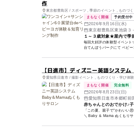
作
東京都豊島区 / スポーツ , 季節のイベント , もの
まもなく開催
予約受付中
2026年9月16日(水)
東京都豊島区東池袋３
１～３歳対象★屋内で季
毎回大好評の体験型イベント✨ アクセス良好・キッズエリアも充実！ サンシャイン６０
【日進市】ディズニー英語システム 
愛知県日進市 / 撮影イベント , ものづくり・学び体験
まもなく開催
完全無料
2026年8月23日(日)
愛知県日進市本郷町前田
赤ちゃんとのおでかけ♪子
「この夏、親子で"かわいい思い出"を作りませ