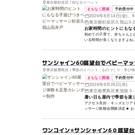
東京都杉並区 / 街なかイベント
まもなく開催
予約受付中
2026年8月14日(金)、9
東京都杉並区久我山3-23
お家時間のヒントにもな
初めての子育て、赤ちゃんとの生活はいかがですか
サンシャイン60展望台でベビーマ
東京都豊島区 / 季節のイベント , ものづくり・学び体
まもなく開催
予約受付中
2026年8月26日(水)
東京都豊島区東池袋３
暑い日も屋内で季節を楽
アクセス良好・キッズエリアも充
ッサ
ワンコイン⭐サンシャイン6０展望台