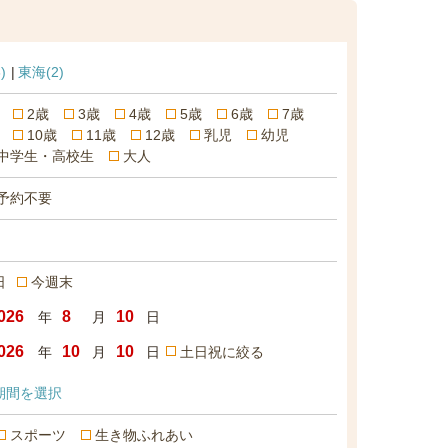
)
東海
(2)
2歳
3歳
4歳
5歳
6歳
7歳
10歳
11歳
12歳
乳児
幼児
中学生・高校生
大人
予約不要
日
今週末
年
月
日
年
月
日
土日祝に絞る
期間を選択
スポーツ
生き物ふれあい