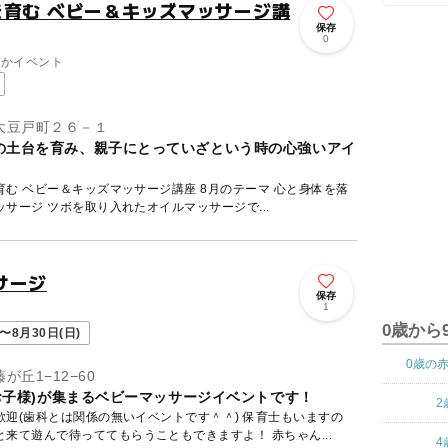
育む ベビー＆キッズマッサージ講
保存
0
なかイベント
大豆戸町２６－１
の土台を育み、親子にとっていざという時の心強いアイ
キッズマッサージ講座 8月のテーマ 心と身体を落
ち着かせる 腕・手のツボマッサージ ツボを取り入れたオイルマッサージで...
サージ
保存
1
0歳から
〜8月30日(日)
0歳の
丘1−12−60
のお子様)が集まるベビーマッサージイベントです！
2
迎(歯科とは関係の無いイベントです＾＾) 保育士もいますの
で、お兄ちゃんやお姉ちゃんと来て遊んで待っててもらうこともできますよ！ 赤ちゃん...
4