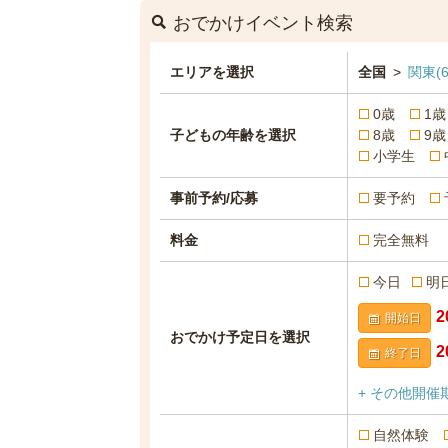
おでかけイベント検索
エリアを選択
全国
>
関東
(6
0歳
1歳
子どもの年齢を選択
8歳
9歳
小学生
事前予約/応募
要予約
料金
完全無料
今日
明
開始日
おでかけ予定日を選択
終了日
+ その他開催
自然体験