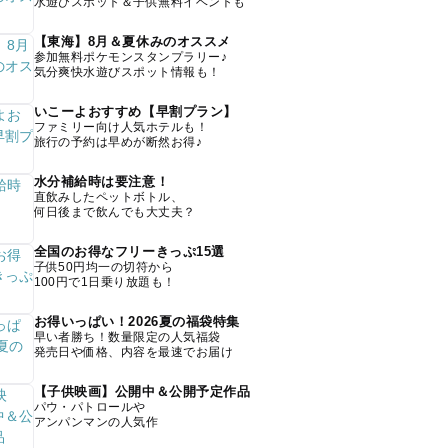
水遊びスポット＆子供無料イベントも
【東海】8月＆夏休みのオススメ
参加無料ポケモンスタンプラリー♪
気分爽快水遊びスポット情報も！
いこーよおすすめ【早割プラン】
ファミリー向け人気ホテルも！
旅行の予約は早めが断然お得♪
水分補給時は要注意！
直飲みしたペットボトル、
何日後まで飲んでも大丈夫？
全国のお得なフリーきっぷ15選
子供50円均一の切符から
100円で1日乗り放題も！
お得いっぱい！2026夏の福袋特集
早い者勝ち！数量限定の人気福袋
発売日や価格、内容を最速でお届け
【子供映画】公開中＆公開予定作品
パウ・パトロールや
アンパンマンの人気作