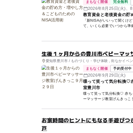
まもなく開催
完全無料
2026年8月25日(火)、8
教育資金と老後資金の貯め
「新NISAがいいって聞くけ
て、いくら必要でいつから準
講師...
生後１ヶ月からの豊川市ベビーマッ
愛知県豊川市 / ものづくり・学び体験 , 街なかイベ
まもなく開催
予約受付中 
2026年9月29日(火)
喋って笑って気分転換♡
室豊川市
喋って笑って気分転換♡ 赤
お家時間のヒントにもなる手遊びつ
戸