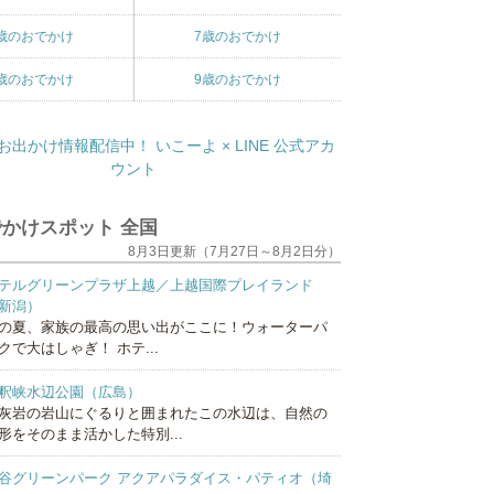
歳のおでかけ
7歳のおでかけ
歳のおでかけ
9歳のおでかけ
かけスポット 全国
8月3日更新（7月27日～8月2日分）
テルグリーンプラザ上越／上越国際プレイランド
新潟）
の夏、家族の最高の思い出がここに！ウォーターパ
クで大はしゃぎ！ ホテ...
釈峡水辺公園（広島）
灰岩の岩山にぐるりと囲まれたこの水辺は、自然の
形をそのまま活かした特別...
谷グリーンパーク アクアパラダイス・パティオ（埼