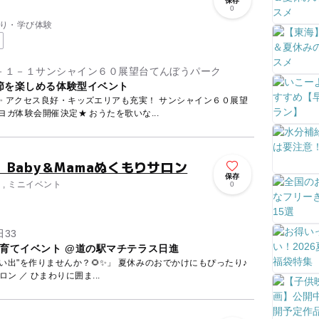
保存
0
づくり・学び体験
－１－１サンシャイン６０展望台てんぼうパーク
節を楽しめる体験型イベント
展望
台てんぼうパークにて ベビーヨガ体験会開催決定★ おうたを歌いな...
Baby＆Mamaぬくもりサロン
保存
 , ミニイベント
0
33
育てイベント @道の駅マチテラス日進
んか？🌻✨」 夏休みのおでかけにもぴったり♪
＼ Baby ＆ Mama ぬくもりサロン ／ ひまわりに囲ま...