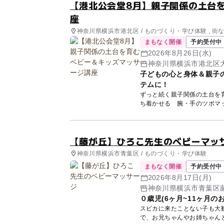
【港北公会堂8月】親子関係の土台を
座
神奈川県横浜市港北区 / ものづくり・学び体験 , 街
まもなく開催
予約受付中
2026年8月26日(水)
神奈川県横浜市港北区
子どもの心と身体＆親子
テムに！
ずっと続く親子関係の土台を育む ベビー＆
【藤が丘】ひろこ先生のベビーマッ
神奈川県横浜市青葉区 / ものづくり・学び体験
まもなく開催
予約受付中 
2026年8月17日(月)
神奈川県横浜市青葉区藤が
０歳児(6ヶ月~11ヶ月
スピカに来たことない子も大歓