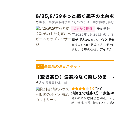
8/25,9/29ずっと続く親子の土
神奈川県横浜市都筑区 / ものづくり・学び体験 , 街
まもなく開催
予約受付中
2026年8月25日(火)、9
親子でふれあい、心と身
産婦人科Sola教室 8月, 9月のご案内 子どもの心と身体＆親子の土台を育
高知県の注目スポット
PR
【空きあり】気兼ねなく楽しめる 一
高知県長岡郡本山町
4件
4.0
清流まで徒歩1分！家族
高知の豊かな自然と清流。そして、子ど
然。清流 汗見川のほとり。
な...