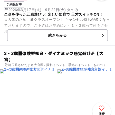
予約受付中
2026年3月17日(火)～9月22日(火) 火のみ
全身を使った五感遊び と 楽しい知育で 天才スイッチON！
大人気のため、新クラスオープン！ キャンセル待ちが多くなっ
ておりますので、ご予約はお早めに♪ ・１・２歳って何をさせ
ればいいのか わからない ・こどもの才能を のばしてあげた
続きをみる
い...
2～3歳🧮体験型知育・ダイナミック感覚遊び🎉【大
宮】
埼玉県さいたま市大宮区 / 撮影イベント , 季節のイベント , ものづく
り・学び体験 , 街なかイベント
保存