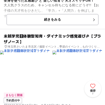
全身を使った五感遊び と 楽しい知育で 天才スイッチON！
大人気クラスのため、キャンセル待ちになる前にどうぞ!! 【お
子様の天才性をひきだし、「学力」+「人間力」を伸ばしま
す！】 ●園や他の習い事では体験できない、実験アクティビテ
続きをみる
ィ・ ⾷レ...
未就学児🧮体験型知育・ダイナミック感覚遊び🎉【プラ
ザノース】
埼玉県さいたま市北区 / 撮影イベント , 季節のイベント , ものづくり・
学び体験
保存
2
まもなく開催
予約受付中