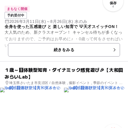
保存
4
まもなく開催
予約受付中
2026年3月11日(水)～8月26日(水) 水のみ
全身を使った五感遊び と 楽しい知育で 💡天才スイッチON！
大人気のため、新クラスオープン！ キャンセル待ちが多くなっ
ておりますので、ご予約はお早めに♪ ・0歳って何をさせればい
いのか わからない ・こどもの才能を のばしてあげたい ...
続きをみる
１歳～🧮体験型知育・ダイナミック感覚遊び🎉【大和田
みらいLab】
埼玉県さいたま市見沼区 / 自然体験 , 撮影イベント , 季節のイベント ,
ものづくり・学び体験 , 街なかイベント , ミニイベント