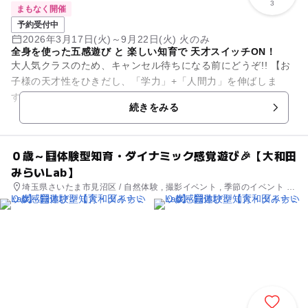
3
まもなく開催
予約受付中
2026年3月17日(火)～9月22日(火) 火のみ
全身を使った五感遊び と 楽しい知育で 天才スイッチON！
大人気クラスのため、キャンセル待ちになる前にどうぞ!! 【お
子様の天才性をひきだし、「学力」+「人間力」を伸ばしま
す！】 ●園や他の習い事では体験できない、実験アクティビテ
続きをみる
ィ・ ⾷レ...
０歳～🧮体験型知育・ダイナミック感覚遊び🎉【大和田
みらいLab】
埼玉県さいたま市見沼区 / 自然体験 , 撮影イベント , 季節のイベント ,
ものづくり・学び体験 , 街なかイベント , ミニイベント