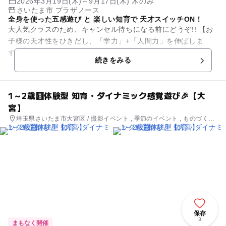
2026年3月19日(木)～9月17日(木) 木のみ
さいたま市 プラザノース
全身を使った五感遊び と 楽しい知育で 天才スイッチON！
大人気クラスのため、キャンセル待ちになる前にどうぞ!! 【お
子様の天才性をひきだし、「学力」+「人間力」を伸ばしま
す！】 ●園や他の習い事では体験できない、実験アクティビテ
続きをみる
ィ・ ⾷レ...
1～2歳🧮体験型 知育・ダイナミック感覚遊び🎉【大
宮】
埼玉県さいたま市大宮区 / 撮影イベント , 季節のイベント , ものづく
り・学び体験 , 街なかイベント
保存
3
まもなく開催