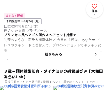
保存
0
まもなく開催
予約受付中 〜8月24日(月)
2026年8月27日(木)
さいたま市 プラザノース
プリンセス風ヘアゴム製作＆ヘアセット撮影✨
＼夢のような、変身＆撮影体験／ 今日の主役は、あなた👑 ド
レスやタキシードに着替えて、プロのヘアセットでキラキラ変
身！ すてきな衣装での撮影タイムまで楽しめる、とびきり特別
続きをみる
なワークショップ...
３歳～🧮体験型知育・ダイナミック感覚遊び🎉【大和田
みらいLab】
埼玉県さいたま市見沼区 / 撮影イベント , 季節のイベント , ものづく
り・学び体験