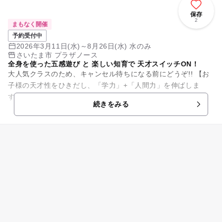
保存
2
まもなく開催
予約受付中
2026年3月11日(水)～8月26日(水) 水のみ
さいたま市 プラザノース
全身を使った五感遊び と 楽しい知育で 天才スイッチON！
大人気クラスのため、キャンセル待ちになる前にどうぞ!! 【お
子様の天才性をひきだし、「学力」+「人間力」を伸ばしま
す！】 ●園や他の習い事では体験できない、実験アクティビテ
続きをみる
ィ・ ⾷レ...