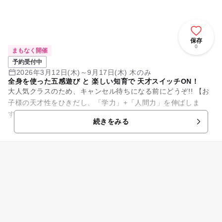
保存
0
まもなく開催
予約受付中
2026年3月12日(木)～9月17日(木) 木のみ
全身を使った五感遊び と 楽しい知育で 天才スイッチON！
大人気クラスのため、キャンセル待ちになる前にどうぞ!! 【お
子様の天才性をひきだし、「学力」+「人間力」を伸ばしま
す！】 ●園や他の習い事では体験できない、実験アクティビテ
続きをみる
ィ・ ⾷レ...