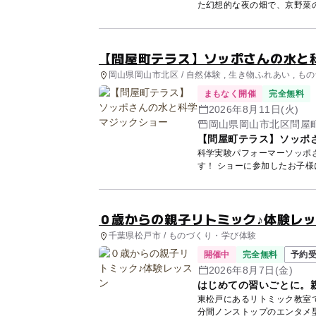
た幻想的な夜の畑で、京野菜の
【問屋町テラス】ソッポさんの水と
岡山県岡山市北区 / 自然体験 , 生き物ふれあい , 
まもなく開催
完全無料
2026年8月11日(火)
岡山県岡山市北区問屋町
【問屋町テラス】ソッポ
科学実験パフォーマーソッポ
０歳からの親子リトミック♪体験レ
千葉県松戸市 / ものづくり・学び体験
開催中
完全無料
予約
2026年8月7日(金)
はじめての習いごとに。
東松戸にあるリトミック教室です。 レッスンは 0歳から楽しめるリトピュア
分間ノンストップのエンタメ型