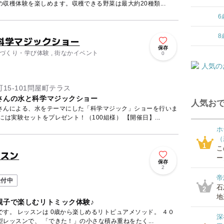
収穫体験を楽しめます。収穫できる野菜は最大約20種類...
6
8
科学マジックショー
保存
ものづくり・学び体験 , 街なかイベント
0
15-101問屋町テラス
さんの水と科学マジックショー
人気おで
さんによる、水をテーマにした「科学マジック」ショーを行いま
す！ ショーに参加したお子様には実験セットをプレゼント！（100組様） 【開催日】...
ホ
（
1
こ
ッスン
ー
保存
2
帝
受付中
石
2
地
親子で楽しむリトミック体験♪
メソッド。 ４０
深
レッスンで、 「できた！」の小さな積み重ねをたく...