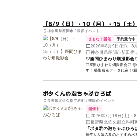
で...
【8/9（日）・10（月）・15（
神奈川県座間市 / 撮影イベント
まもなく開催
予約受付中 
2026年8月9日(日)、8
神奈川県座間市新田宿
♡座間ひまわり畑撮影会
♡座間ひまわり畑撮影会♡ 
す！ 撮影費＆データ代込！
ポタくんの泡ちゃぷひろば
長野県北佐久郡立科町 / 季節のイベント
開催中
2026年7月18日(土)～8
長野県北佐久郡立科町芦
「ポタ君の泡ちゃぷひろ
毎年大人気の夏のおすすめ水遊び