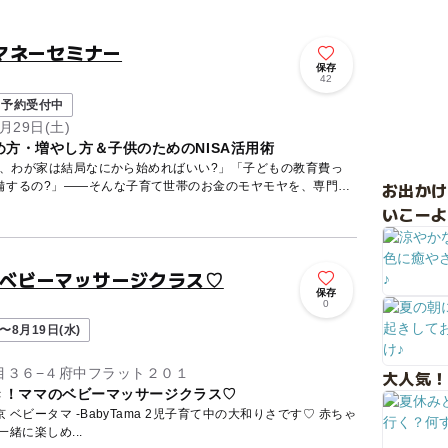
マネーセミナー
保存
42
予約受付中
月29日(土)
方・増やし方＆子供のためのNISA活用術
ど、わが家は結局なにから始めればいい?」「子どもの教育費っ
お出か
備するの?」——そんな子育て世帯のお金のモヤモヤを、専門の
いこーよ
マのベビーマッサージクラス♡
保存
0
〜8月19日(水)
目３６−４府中フラット２０１
大人気！
タ付き！ママのベビーマッサージクラス♡
ビータマ -BabyTama 2児子育て中の大和りさです♡ 赤ちゃ
ちゃんと一緒に楽しめ...