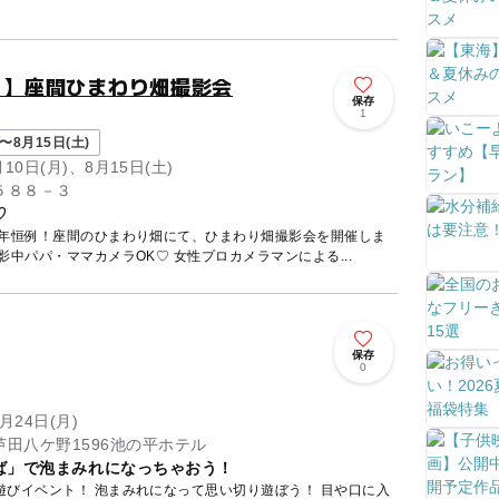
土）】座間ひまわり畑撮影会
保存
1
〜8月15日(土)
月10日(月)、8月15日(土)
５８８－３
♡
毎年恒例！座間のひまわり畑にて、ひまわり畑撮影会を開催しま
撮影中パパ・ママカメラOK♡ 女性プロカメラマンによる...
保存
0
月24日(月)
田八ケ野1596池の平ホテル
ば」で泡まみれになっちゃおう！
イベント！ 泡まみれになって思い切り遊ぼう！ 目や口に入