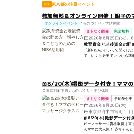
東京都の注目イベント
PR
参加無料＆オンライン開催！親子の
オンラインイベント
/ ものづくり・学び体験
まもなく開催
完全無料
2026年8月25日(火)、8
教育資金と老後資金の貯め
「新NISAがいいって聞くけ
て、いくら必要でいつから準
講師...
🎀8/20(木)撮影データ付き！マ
東京都府中市 / ものづくり・学び体験
まもなく開催
予約受付中 
2026年8月20日(木)
東京都府中市宮町１丁
🎀8/20(木)撮影デー
ビーマッサージ資格取得｜東京 ベ
んママに大人気！ 赤