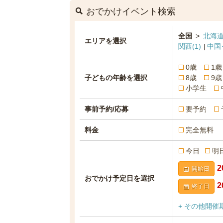
おでかけイベント検索
全国
>
北海道
エリアを選択
関西
(1)
中国
0歳
1歳
子どもの年齢を選択
8歳
9歳
小学生
事前予約/応募
要予約
料金
完全無料
今日
明
開始日
おでかけ予定日を選択
終了日
+ その他開催