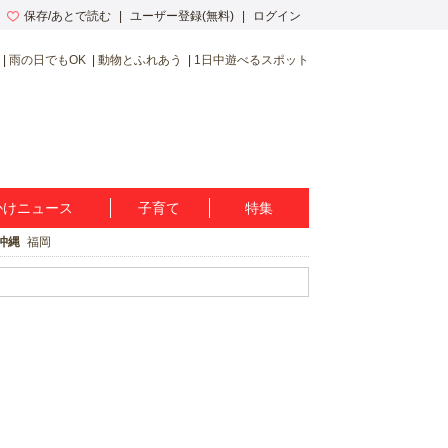
保存/あとで読む
ユーザー登録(無料)
ログイン
雨の日でもOK
動物とふれあう
1日中遊べるスポット
かけニュース
子育て
特集
沖縄
福岡