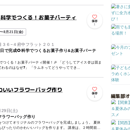
☀️科学でつくる！お菓子パーティ
保存
1
〜8月21日(金)
目３６−４府中フラット２０１
日で完成🌻科学でつくるお菓子作り&お菓子パーテ
お菓子パーティ開催！🎉 「どうしてアイス🍨は固ま
変わるのはなぜ❓」 「ラムネってどうやってでき...
わいいフラワーバッグ作り
保存
編集部
1
月29日(土)
フラワーバッグ作り
をつけてオリジナルのフラワーバッグを完成しましょう。 夏休
もぴったりのかわいいバッグを作ります。 講座は、２時間前後