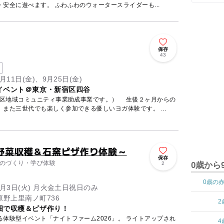
安全に遊べます。 ふわふわのウォータースライダーも...
保存
43
9月11日(金)、9月25日(金)
イベント＠東京・新宿区四谷
域コミュニティ事業助成事業です。） 生後２ヶ月からの
また三世代でも楽しく参加できる優しいヨガ体験です。 ...
京野菜収穫＆石窯ピザ作り体験～
保存
 ものづくり・学び体験
2
0歳から
0歳の
11月3日(火) 月火金土日祝日のみ
野上里南ノ町736
2
畑で収穫＆ピザ作り！
イベント「ナイトファーム2026」。 ライトアップされ
4