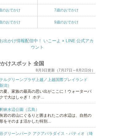
歳のおでかけ
7歳のおでかけ
歳のおでかけ
9歳のおでかけ
かけスポット 全国
8月3日更新（7月27日～8月2日分）
テルグリーンプラザ上越／上越国際プレイランド
新潟）
の夏、家族の最高の思い出がここに！ウォーターパ
クで大はしゃぎ！ ホテ...
釈峡水辺公園（広島）
灰岩の岩山にぐるりと囲まれたこの水辺は、自然の
形をそのまま活かした特別...
谷グリーンパーク アクアパラダイス・パティオ（埼