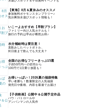
水遊びスポット＆子供無料イベントも
【東海】8月＆夏休みのオススメ
参加無料ポケモンスタンプラリー♪
気分爽快水遊びスポット情報も！
いこーよおすすめ【早割プラン】
ファミリー向け人気ホテルも！
旅行の予約は早めが断然お得♪
水分補給時は要注意！
直飲みしたペットボトル、
何日後まで飲んでも大丈夫？
全国のお得なフリーきっぷ15選
子供50円均一の切符から
100円で1日乗り放題も！
お得いっぱい！2026夏の福袋特集
早い者勝ち！数量限定の人気福袋
発売日や価格、内容を最速でお届け
【子供映画】公開中＆公開予定作品
パウ・パトロールや
アンパンマンの人気作