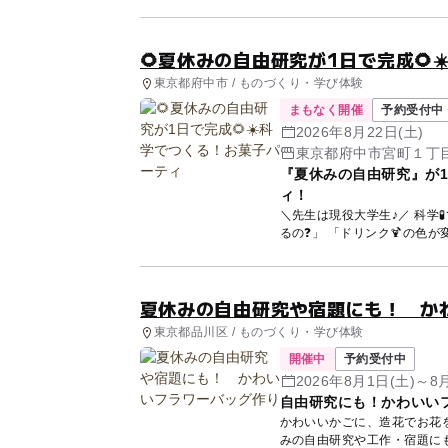
🌻夏休みの自由研究が1日で完成🌻
東京都府中市 / ものづくり・学び体験
まもなく開催
予約受付中 
2026年8月22日(土)
東京都府中市宮町１丁
『夏休みの自由研究』が1
ィ！
＼先生は現役大学生♪／ 科学🧪でつくる！
るの❓」 「ドリンク🍹の色が
夏休みの自由研究や宿題にも！ か
東京都品川区 / ものづくり・学び体験
開催中
予約受付中
2026年8月1日(土)～8
自由研究にも！かわいい
かわいいかごに、造花でお花
みの自由研究や工作・宿題に