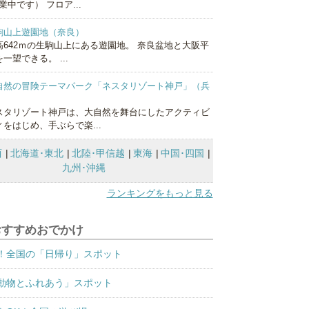
業中です） フロア...
駒山上遊園地（奈良）
高642ｍの生駒山上にある遊園地。 奈良盆地と大阪平
一望できる。 ...
自然の冒険テーマパーク「ネスタリゾート神戸」（兵
）
スタリゾート神戸は、大自然を舞台にしたアクティビ
ィをはじめ、手ぶらで楽...
西
北海道･東北
北陸･甲信越
東海
中国･四国
九州･沖縄
ランキングをもっと見る
おすすめおでかけ
！全国の「日帰り」スポット
動物とふれあう」スポット