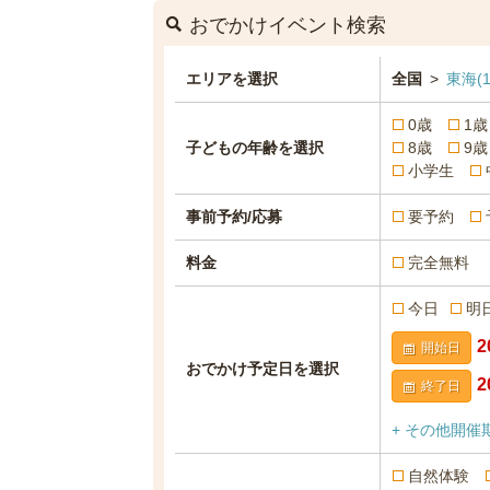
おでかけイベント検索
エリアを選択
全国
>
東海
(1
0歳
1歳
子どもの年齢を選択
8歳
9歳
小学生
事前予約/応募
要予約
料金
完全無料
今日
明
開始日
おでかけ予定日を選択
終了日
+ その他開催
自然体験