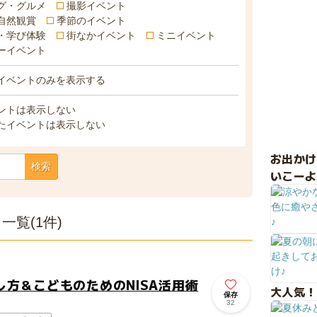
グ・グルメ
撮影イベント
自然観賞
季節のイベント
・学び体験
街なかイベント
ミニイベント
ーイベント
イベントのみを表示する
ントは表示しない
たイベントは表示しない
お出か
検索
いこーよ
覧(1件)
方＆こどものためのNISA活用術
大人気！
保存
32