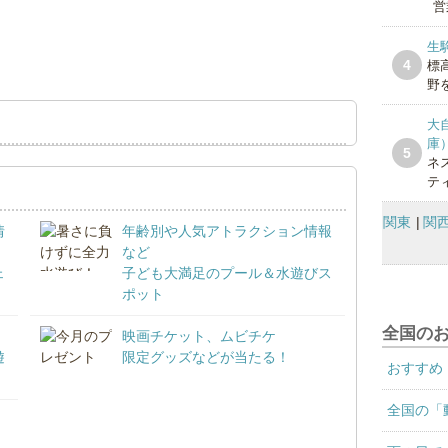
営
生
4
標
野を
大
庫
5
ネ
テ
関東
関
情
年齢別や人気アトラクション情報
など
ェ
子ども大満足のプール＆水遊びス
ポット
全国の
映画チケット、ムビチケ
遊
限定グッズなどが当たる！
おすすめ
全国の「
！