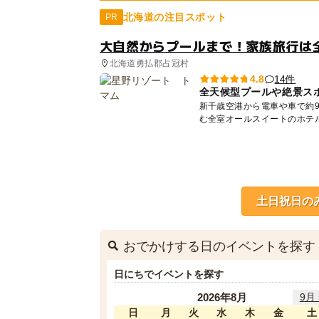
北海道の注目スポット
PR
大自然からプールまで！家族旅行は
北海道勇払郡占冠村
14件
4.8
全天候型プールや絶景ス
新千歳空港から電車や車で約9
土日祝日の
おでかけする日のイベントを探す
日にちでイベントを探す
2026年8月
9月 
日
月
火
水
木
金
土