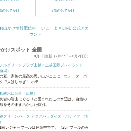
歳のおでかけ
9歳のおでかけ
かけスポット 全国
8月3日更新（7月27日～8月2日分）
テルグリーンプラザ上越／上越国際プレイランド
新潟）
の夏、家族の最高の思い出がここに！ウォーターパ
クで大はしゃぎ！ ホテ...
釈峡水辺公園（広島）
灰岩の岩山にぐるりと囲まれたこの水辺は、自然の
形をそのまま活かした特別...
谷グリーンパーク アクアパラダイス・パティオ（埼
）
1階レジャープールは休館中です。（25mプールのみ