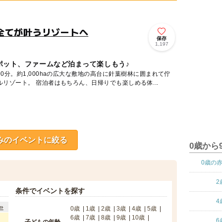
全てが叶うリゾートへ
保存
1,197
ポット、ファームなど泊まって楽しもう♪
0分。約1,000haの広大な敷地の高台に針葉樹林に囲まれて佇
む全室オールスイートのホテルリゾート。 宿泊者はもちろん、日帰りでも楽しめる体...
みのイベントに絞る
0歳から
0歳の
2
条件でイベントを探す
4
»
0歳
1歳
2歳
3歳
4歳
5歳
6歳
7歳
8歳
9歳
10歳
6