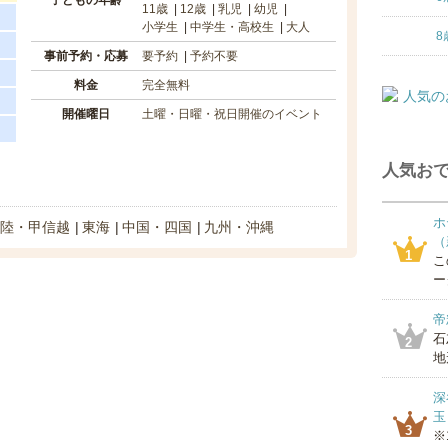
子どもの年齢
11歳
12歳
乳児
幼児
小学生
中学生・高校生
大人
8
事前予約・応募
要予約
予約不要
料金
完全無料
開催曜日
土曜・日曜・祝日開催のイベント
人気おで
ホ
陸・甲信越
東海
中国・四国
九州・沖縄
（
1
こ
ー
帝
石
2
地
深
玉
3
※