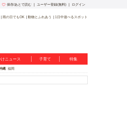
保存/あとで読む
ユーザー登録(無料)
ログイン
雨の日でもOK
動物とふれあう
1日中遊べるスポット
かけニュース
子育て
特集
沖縄
福岡