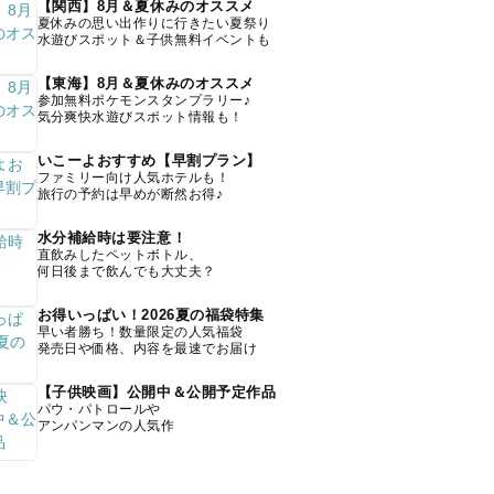
【関西】8月＆夏休みのオススメ
夏休みの思い出作りに行きたい夏祭り
水遊びスポット＆子供無料イベントも
【東海】8月＆夏休みのオススメ
参加無料ポケモンスタンプラリー♪
気分爽快水遊びスポット情報も！
いこーよおすすめ【早割プラン】
ファミリー向け人気ホテルも！
旅行の予約は早めが断然お得♪
水分補給時は要注意！
直飲みしたペットボトル、
何日後まで飲んでも大丈夫？
お得いっぱい！2026夏の福袋特集
早い者勝ち！数量限定の人気福袋
発売日や価格、内容を最速でお届け
【子供映画】公開中＆公開予定作品
パウ・パトロールや
アンパンマンの人気作