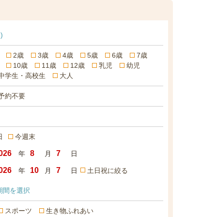
)
2歳
3歳
4歳
5歳
6歳
7歳
10歳
11歳
12歳
乳児
幼児
中学生・高校生
大人
予約不要
日
今週末
年
月
日
年
月
日
土日祝に絞る
期間を選択
スポーツ
生き物ふれあい