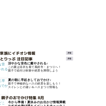
け家族にイチオシ情報
とりっぷ 注目記事
涼やかな音色に癒やされる♪
この夏は浴衣を着て風鈴市・まつりへ！
親子で絵付け体験や絶景を満喫しよう
夏の朝に早起きしておでかけ♪
親子で神秘的なハスの絶景を楽しもう！
スイレンとの違い＆ハスまつり情報も
 親子のおでかけ特集 8月
今から準備！夏休みのお出かけ情報満載
おすすめ遊び場＆イベントをチェック！