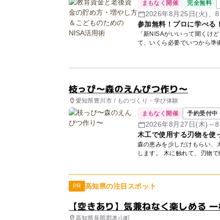
まもなく開催
完全無料
2026年8月25日(火)、8
参加無料！プロに学べる
「新NISAがいいって聞くけ
て、いくら必要でいつから準
講師...
枝っぴ〜森のえんぴつ作り〜
愛知県豊川市 / ものづくり・学び体験
まもなく開催
予約受付中 
2026年8月27日(木)～8
木工で使用する刃物を使
森の恵みを少しだけもらい、
します。 木に触れて、刃物
ひ...
高知県の注目スポット
PR
【空きあり】気兼ねなく楽しめる 一
高知県長岡郡本山町