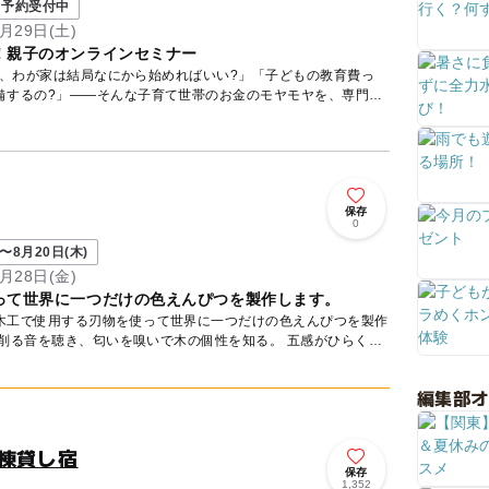
予約受付中
月29日(土)
！親子のオンラインセミナー
ど、わが家は結局なにから始めればいい?」「子どもの教育費っ
備するの?」——そんな子育て世帯のお金のモヤモヤを、専門の
保存
0
〜8月20日(木)
月28日(金)
って世界に一つだけの色えんぴつを製作します。
木工で使用する刃物を使って世界に一つだけの色えんぴつを製作
で削る音を聴き、匂いを嗅いで木の個性を知る。 五感がひらく
編集部
棟貸し宿
保存
1,352