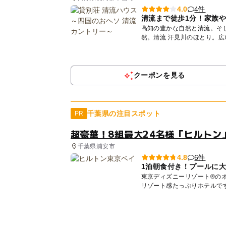
4件
4.0
清流まで徒歩1分！家族
高知の豊かな自然と清流。そして、子ど
然。清流 汗見川のほとり。
な...
クーポンを見る
千葉県の注目スポット
PR
超豪華！8組最大24名様「ヒルトン
千葉県浦安市
6件
4.8
1泊朝食付き！プールに
東京ディズニーリゾート®の