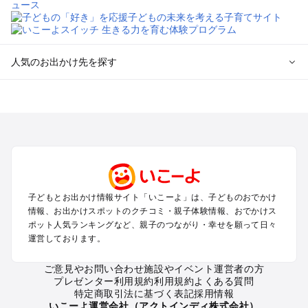
人気のお出かけ先を探す
全国からプール子連れおでかけスポットを探す
北海道･東北のプールおでかけ
北陸･甲信越のプールおでかけ
関東のプールおでかけ
東海のプールおでかけ
関西のプールおでかけ
中国･四国のプールおでかけ
子どもとお出かけ情報サイト「いこーよ」は、子どものおでかけ
九州･沖縄のプールおでかけ
情報、お出かけスポットのクチコミ・親子体験情報、おでかけス
ポット人気ランキングなど、親子のつながり・幸せを願って日々
運営しております。
定番お出かけスポット
遊園地
ご意見やお問い合わせ
施設やイベント運営者の方
動物園
プレゼンター利用規約
利用規約
よくある質問
バーベキュー
特定商取引法に基づく表記
採用情報
釣り
いこーよ運営会社（アクトインディ株式会社）