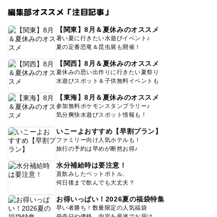
編集部オススメ「注目記事」
【関東】8月＆夏休みのオススメ
暑い夏に行きたい水遊びイベント♪
夏の定番恐竜＆昆虫展も開催！
【関西】8月＆夏休みのオススメ
夏休みの思い出作りに行きたい夏祭り
水遊びスポット＆子供無料イベントも
【東海】8月＆夏休みのオススメ
参加無料ポケモンスタンプラリー♪
気分爽快水遊びスポット情報も！
いこーよおすすめ【早割プラン】
ファミリー向け人気ホテルも！
旅行の予約は早めが断然お得♪
水分補給時は要注意！
直飲みしたペットボトル、
何日後まで飲んでも大丈夫？
お得いっぱい！2026夏の福袋特集
早い者勝ち！数量限定の人気福袋
発売日や価格、内容を最速でお届け