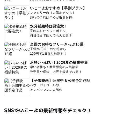
いこーよおすすめ【早割プラン】
ファミリー向け人気ホテルも！
旅行の予約は早めが断然お得♪
水分補給時は要注意！
直飲みしたペットボトル、
何日後まで飲んでも大丈夫？
全国のお得なフリーきっぷ15選
子供50円均一の切符から
100円で1日乗り放題も！
お得いっぱい！2026夏の福袋特集
早い者勝ち！数量限定の人気福袋
発売日や価格、内容を最速でお届け
【子供映画】公開中＆公開予定作品
パウ・パトロールや
アンパンマンの人気作
SNSでいこーよの最新情報をチェック！