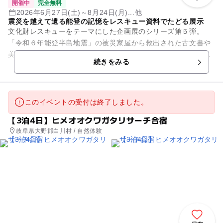
開催中
完全無料
2026年6月27日(土)～8月24日(月)...他
震災を越えて遺る能登の記憶をレスキュー資料でたどる展示
文化財レスキューをテーマにした企画展のシリーズ第５弾。
「令和６年能登半島地震」の被災家屋から救出された古文書や
美術工芸品、生活道具などを幅広く紹介。地域の暮らしと歴史
続きをみる
を物語る品々を通して、震災を...
このイベントの受付は終了しました。
【3泊4日】ヒメオオクワガタリサーチ合宿
岐阜県大野郡白川村 / 自然体験