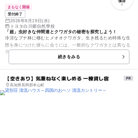
保存
0
まもなく開催
受付終了
2026年8月19日(水)
トヨタ白川郷自然學校
「超」虫好きな仲間達とクワガタの秘密を探究しよう！
冷涼なブナ林に棲むヒメオオクワガタ。生き残るため特殊な生
態を身につけた彼らに会うには、一般的なクワガタとは異なる
手法が必要です。このキャンプでは、彼らの痕跡や周囲の環境
続きをみる
を手掛かりに仮説を立て、そ...
【空きあり】気兼ねなく楽しめる 一棟貸し宿
高知県長岡郡本山町