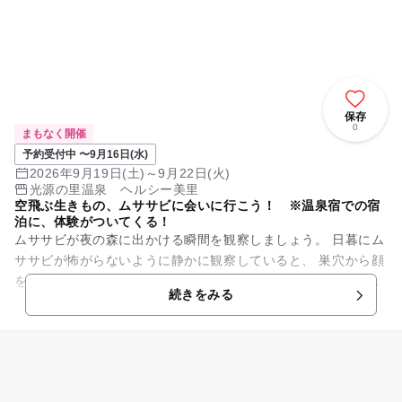
保存
0
まもなく開催
予約受付中 〜9月16日(水)
2026年9月19日(土)～9月22日(火)
光源の里温泉 ヘルシー美里
空飛ぶ生きもの、ムササビに会いに行こう！ ※温泉宿での宿
泊に、体験がついてくる！
ムササビが夜の森に出かける瞬間を観察しましょう。 日暮にム
ササビが怖がらないように静かに観察していると、 巣穴から顔
をのぞかせたり、木を登ったり、毛繕いをしたり、夜空を滑空
続きをみる
したりと色々な行動...