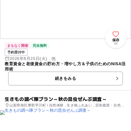
保存
34
まもなく開催
完全無料
予約受付中
2026年8月25日(火)...他
教育資金と老後資金の貯め方・増やし方＆子供のためのNISA活
用術
続きをみる
生きもの調べ隊プラン～秋の昆虫ぜんぶ調査～
山梨県南巨摩郡早川町 / 自然体験 , 生き物ふれあい , 芸術鑑賞・自然観
賞 , 季節のイベント , ものづくり・学び体験