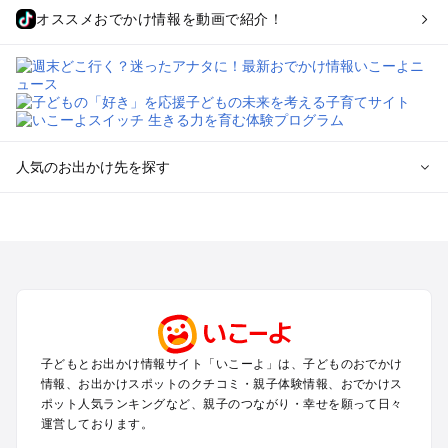
オススメおでかけ情報を動画で紹介！
人気のお出かけ先を探す
全国からプール子連れおでかけスポットを探す
北海道･東北のプールおでかけ
北陸･甲信越のプールおでかけ
関東のプールおでかけ
東海のプールおでかけ
関西のプールおでかけ
中国･四国のプールおでかけ
子どもとお出かけ情報サイト「いこーよ」は、子どものおでかけ
九州･沖縄のプールおでかけ
情報、お出かけスポットのクチコミ・親子体験情報、おでかけス
ポット人気ランキングなど、親子のつながり・幸せを願って日々
運営しております。
定番お出かけスポット