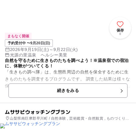
保存
0
まもなく開催
予約受付中 〜9月20日(日)
2026年9月19日(土)～9月22日(火)
光源の里温泉 ヘルシー美里
自然を守るために生きものたちを調べよう！※温泉宿での宿泊
に、体験がついてくる！
「生きもの調べ隊」は、生態邑周辺の自然を保全するために生
きものたちを調査するプログラムです。 調査した結果は様々な
保全活動に活かされます。 昆虫たちは同じ場所でも季節によっ
続きをみる
て活動する場所が異...
ムササビウォッチングプラン
山梨県南巨摩郡早川町 / 自然体験 , 芸術鑑賞・自然観賞 , ものづくり・
学び体験