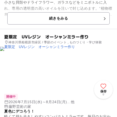
小さな貝殻やドライフラワー、ガラスなどをミニボトルに入
れ、専用の透明度の高いオイルを注いで封じ込めます。“植物標
本”の意味を持つ「ハーバリウム」。小さなボトルの中に美しい
続きをみる
海の世界を表現しましょう...
夏限定 UVレジン オーシャンミラー作り
神奈川県相模原市緑区 / 季節のイベント , ものづくり・学び体験
保存
0
開催中
2026年7月15日(水)～8月24日(月)...他
藤野芸術の家
夏色にデコろう！
軽くて持ち歩きしやすいコンパクトミラーです。毎日のお出か