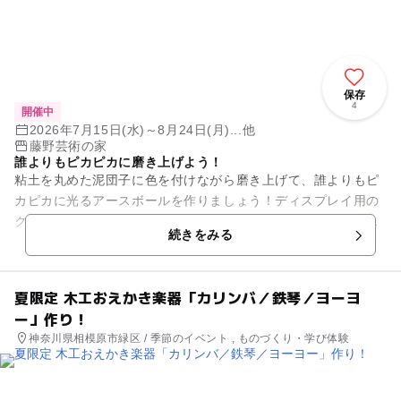
保存
4
開催中
2026年7月15日(水)～8月24日(月)...他
藤野芸術の家
誰よりもピカピカに磨き上げよう！
粘土を丸めた泥団子に色を付けながら磨き上げて、誰よりもピ
カピカに光るアースボールを作りましょう！ディスプレイ用の
クリアボックス付き。飾っても楽しめます！（サイズ：直径約
続きをみる
4.5cm） ※なく...
夏限定 木工おえかき楽器「カリンバ／鉄琴／ヨーヨ
ー」作り！
神奈川県相模原市緑区 / 季節のイベント , ものづくり・学び体験