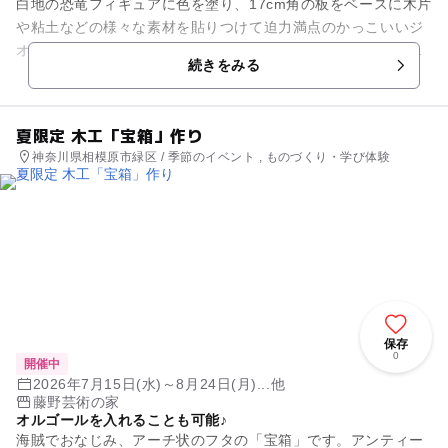
白地の恐竜フィギュアに色を塗り、17cm角の板をベースに木片
や粘土などの様々な素材を貼りつけて迫力満点のかっこいいジ
オラマを作っちゃおう！ティラノサウルスかトリケラトプスの
続きをみる
どちらか好きな恐竜を選...
夏限定 木工「宝箱」作り
神奈川県相模原市緑区 / 季節のイベント , ものづくり・学び体験
保存
0
開催中
2026年7月15日(水)～8月24日(月)...他
藤野芸術の家
オルゴールを入れることも可能♪
海賊でおなじみ、アーチ状のフタの「宝箱」です。アンティー