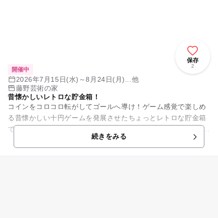
保存
2
開催中
2026年7月15日(水)～8月24日(月)...他
藤野芸術の家
昔懐かしいレトロな貯金箱！
コインをコロコロ転がしてゴールへ導け！ゲーム感覚で楽しめ
る昔懐かしい十円ゲームを発展させたちょっとレトロな貯金箱
です。（サイズ：幅約20cm×高さ23cm×奥行4cm） ※なくなり
続きをみる
次第終了です。