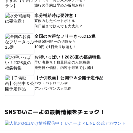
旅行の予約は早めが断然お得♪
水分補給時は要注意！
直飲みしたペットボトル、
何日後まで飲んでも大丈夫？
全国のお得なフリーきっぷ15選
子供50円均一の切符から
100円で1日乗り放題も！
お得いっぱい！2026夏の福袋特集
早い者勝ち！数量限定の人気福袋
発売日や価格、内容を最速でお届け
【子供映画】公開中＆公開予定作品
パウ・パトロールや
アンパンマンの人気作
SNSでいこーよの最新情報をチェック！