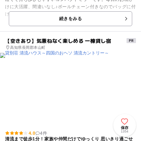
けに大活躍、間違いなし♪ボールチェーン付きなのでバッグに付
けてもGood！レジンで夏色にデコろう！ ※無くなり次第終了
続きをみる
です。
【空きあり】気兼ねなく楽しめる 一棟貸し宿
高知県長岡郡本山町
保存
1354
4.0
4件
清流まで徒歩1分！家族や仲間だけでゆっくり 思いきり過ごせ