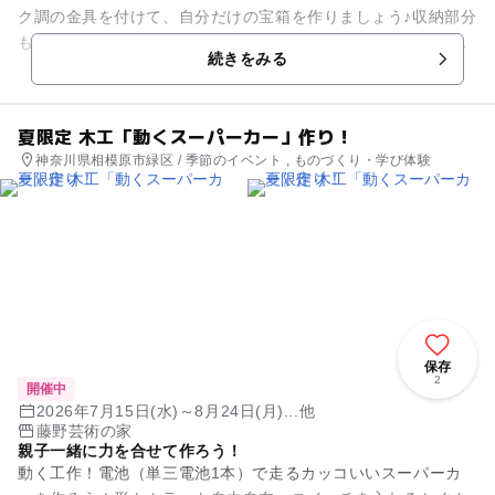
ク調の金具を付けて、自分だけの宝箱を作りましょう♪収納部分
も大きめなので、たっぷり宝物が入っちゃう。オルゴール（別
続きをみる
売り\1,000）を入れ...
夏限定 木工「動くスーパーカー」作り！
神奈川県相模原市緑区 / 季節のイベント , ものづくり・学び体験
保存
2
開催中
2026年7月15日(水)～8月24日(月)...他
藤野芸術の家
親子一緒に力を合せて作ろう！
動く工作！電池（単三電池1本）で走るカッコいいスーパーカ