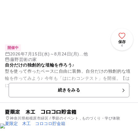
保存
4
開催中
2026年7月15日(水)～8月24日(月)...他
藤野芸術の家
自分だけの独創的な埴輪を作ろう♪
型を使って作ったベースに自由に装飾。自分だけの独創的な埴
輪を作ってみよう♪ 今年も「はにわコンテスト」を開催。【は
にわコンテストは7/25(土)～の開催となります】 力作のご応
続きをみる
募、お待ちして...
夏限定 木工 コロコロ貯金箱
神奈川県相模原市緑区 / 季節のイベント , ものづくり・学び体験