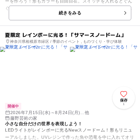
ーを作ろう！形もカラーも自由自在。スイッチを入れるとぐん
ぐん走る！作って遊べる藤野芸術の家オリジナルの木工クラフ
続きをみる
トメニューです。 ※...
夏限定 レインボーに光る！「サマースノードーム」
神奈川県相模原市緑区 / 季節のイベント , ものづくり・学び体験
保存
1
開催中
2026年7月15日(水)～8月24日(月)...他
藤野芸術の家
小さな自分だけの世界を表現しよう！
LEDライトがレインボーに光るNewスノードーム！形もリニュ
ーアルしました。UVレジンで作った魚や恐竜を中に入れてオリ