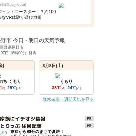
利根郡みなかみ町
ジェットコースター！？約100
々なVR体験が遊び放題
長野市
今日・明日の天気予報
長野県長野市
月07日 18時00分
発表
金)
8月8日(土)
 のち くもり
くもり
℃
25℃
33℃
24℃
[0]
[+1]
[-4]
[-1]
降水確率・週間天気を見る
け家族にイチオシ情報
とりっぷ 注目記事
東京から90分のまちで夏旅！