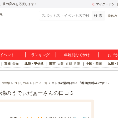
、夢の育みを応援します！
マイクーポン
春休み
イベント
ランキング
年齢別おでかけ
おで
東海
愛知
北陸・甲信越
関西
大阪
京都
兵庫
中国・四国
九州・
長野県
コトリの湯
口コミ一覧
コトリの湯の口コミ 「料金は後払いです！」
の湯のうでぃだぁーさんの口コミ