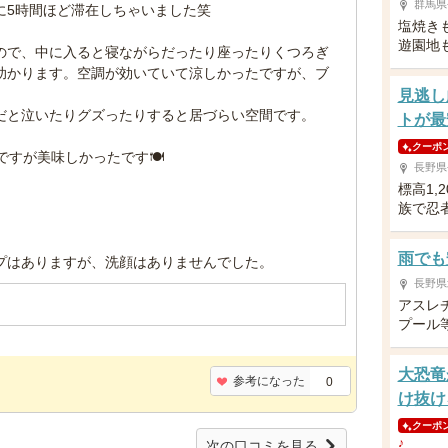
群馬県
に5時間ほど滞在しちゃいました笑
塩焼き
遊園地
ので、中に入ると寝ながらだったり座ったりくつろぎ
助かります。空調が効いていて涼しかったですが、ブ
見逃し
だと泣いたりグズったりすると居づらい空間です。
トが最
クーポ
すが美味しかったです🍽️
長野県
標高1,
族で忍
雨でも
プはありますが、洗顔はありませんでした。
長野県
アスレ
プール
大恐竜
参考になった
0
け抜け
クーポ
♪
次の口コミを見る