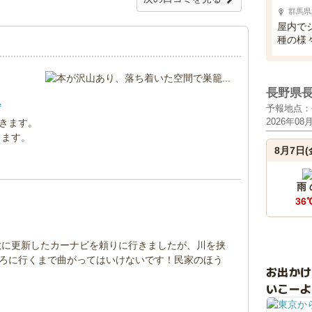
群馬県
屋内で
種の様
長野県
.
予報地点：
2026年08
きます。
ります。
8月7日(
雨
36
秋に更新したカーナビを頼りに行きましたが、川を挟
ろに行くまで曲がってはいけないです！民家のほう
お出か
いこーよ