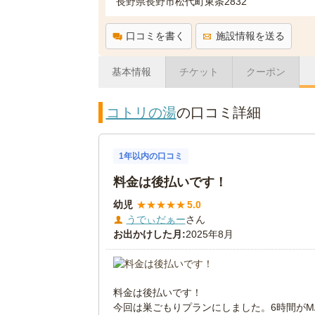
長野県長野市松代町東条2832
口コミを書く
施設情報を送る
基本情報
チケット
クーポン
コトリの湯
の口コミ詳細
1年以内の口コミ
料金は後払いです！
幼児
★
★
★
★
★
5.0
うでぃだぁー
さん
お出かけした月:
2025年8月
料金は後払いです！
今回は巣ごもりプランにしました。6時間がM