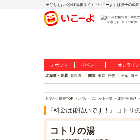
子どもとお出かけ情報サイト「いこーよ」は親子の成長
スポット
101,132件
スポット
イベント
オンライン
北海道・東北
北海道
関東
東京
神奈川
千葉
埼玉
おでかけ情報TOP
おでかけスポット一覧
北陸･甲信越
『料金は後払いです！』コトリ
コトリの湯