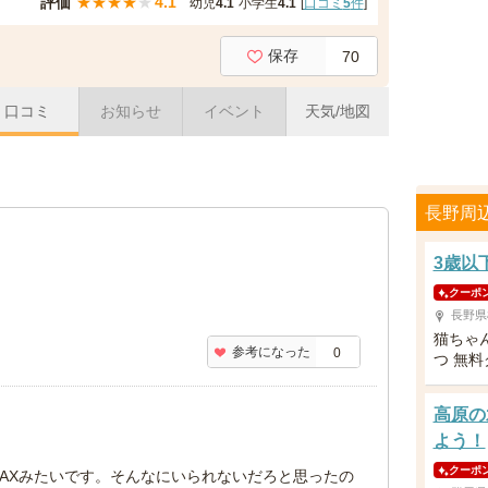
評価
★
★
★
★
★
4.1
幼児
4.1
小学生
4.1
[
口コミ
5
件
]
保存
70
口コミ
お知らせ
イベント
天気/地図
長野周
3歳以
クーポ
長野県
猫ちゃ
参考になった
0
つ 無料
高原の
よう！
クーポ
AXみたいです。そんなにいられないだろと思ったの