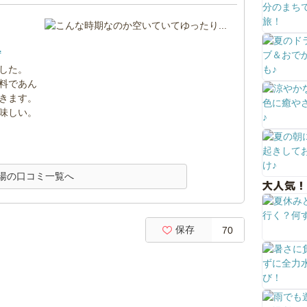
.
した。
料であん
きます。
味しい。
湯の口コミ一覧へ
大人気！
保存
70