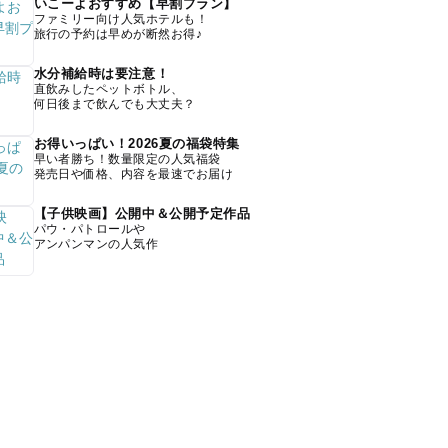
いこーよおすすめ【早割プラン】
ファミリー向け人気ホテルも！
旅行の予約は早めが断然お得♪
水分補給時は要注意！
直飲みしたペットボトル、
何日後まで飲んでも大丈夫？
お得いっぱい！2026夏の福袋特集
早い者勝ち！数量限定の人気福袋
発売日や価格、内容を最速でお届け
【子供映画】公開中＆公開予定作品
パウ・パトロールや
アンパンマンの人気作