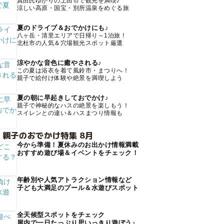
真田氏ゆかりの上田市で観光を満喫♪
涼しい高原・国宝・別所温泉をめぐる旅
夏のドライブ＆おでかけにも♪
八ヶ岳・清里エリアで日帰り～1泊旅！
北杜市の人気＆穴場観光スポット厳選
涼やかな音色に癒やされる♪
この夏は浴衣を着て風鈴市・まつりへ！
親子で絵付け体験や絶景を満喫しよう
夏の朝に早起きしておでかけ♪
親子で神秘的なハスの絶景を楽しもう！
スイレンとの違い＆ハスまつり情報も
 親子のおでかけ特集 8月
今から準備！夏休みのお出かけ情報満載
おすすめ遊び場＆イベントをチェック！
年齢別や人気アトラクション情報など
子ども大満足のプール＆水遊びスポット
全天候型スポットをチェック
屋内で一日たっぷり思いっきり遊ぼう♪