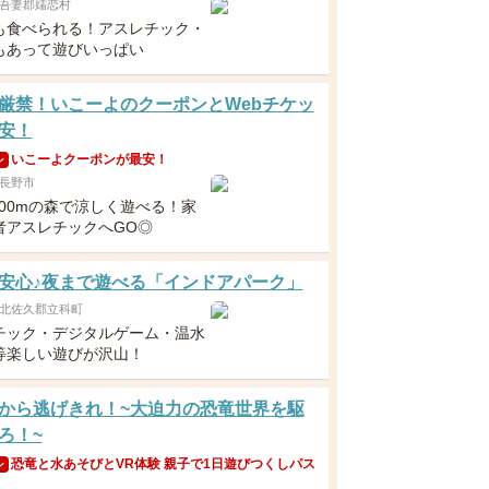
吾妻郡嬬恋村
も食べられる！アスレチック・
もあって遊びいっぱい
厳禁！いこーよのクーポンとWebチケッ
安！
いこーよクーポンが最安！
ン
長野市
200mの森で涼しく遊べる！家
者アスレチックへGO◎
安心♪夜まで遊べる「インドアパーク」
北佐久郡立科町
チック・デジタルゲーム・温水
等楽しい遊びが沢山！
から逃げきれ！~大迫力の恐竜世界を駆
ろ！~
恐竜と水あそびとVR体験 親子で1日遊びつくしパス
ン