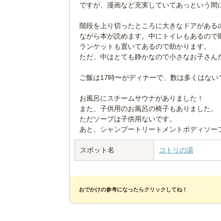
ですが、漫画など充実していてあっという間
階段を上り切ったところに大きなドアがある
ながら本が読めます。中にトイレもあるので
ランケットも置いてあるので助かります。
ただ、中はとても静かなので小さなお子さん
ご飯は17時〜がディナーで、数は多くはないで
お風呂にスチームサウナがありました！
また、子供用のお風呂の椅子もありました。
ただソープは子供用ないです。
あと、シャンプートリートメントボディソー
スポット名
コトリの湯
おでかけの参考になったらクリックしてね！