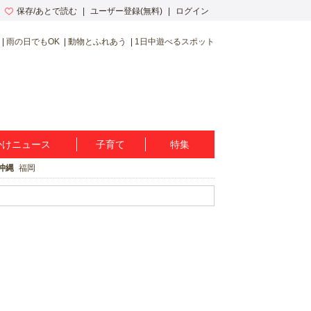
保存/あとで読む
ユーザー登録(無料)
ログイン
雨の日でもOK
動物とふれあう
1日中遊べるスポット
かけニュース
子育て
特集
沖縄
福岡