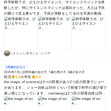
科学体験ラボ、ひえひえサイエンス、サイエンスマジックを体
験したが、特にサイエンスマジックは面白かった。大人は子供
の隣りで見る事ができ、子供が実験をしてるのを写真や動画で
撮ることができる。 ふわふわジムは大人も一緒に入る場合には
1000円かかる。小学2年生までは、保護者同伴が必須。 ふらっ
とラボの工作は他の方も書いている通り、小学生の子供なら結
構サクッと作れてしまう。 3Dプリンタもやってみたかった
が、結構いいお値段なので、今回は見送った。 出入り自由なの
で昼食時には駅まで戻る事も可能。カフェでご飯メニューもあ
るので中で食事する事も可能。 イベントの時間を上手く組め
だまちゃん
/
参考に
なった!
1件
ば、結構長い時間いる事も可能。ただし、課金システムなので
イベントを増やすとそれなりの金額になる。
1年前の口コミ
2025年7月に訪問
/
9歳の女の子
7歳の男の子
3歳の女の子
幼児
1.0
小学生
3.0
the magic of scienceは3つの部屋があり2つ目の部屋でショー
があります。 ショー自体は30分くらいで前後で科学の遊び場で
遊ぶ感じになっています。 castawayは2つ目の部屋自体は同じ
ですがショーの内容が違いますが1つ目と3つ目は全く一緒で
す。 3つ目の部屋は途中退場も出来ますが、2回目でも3つ目の
部屋は時間いっぱい遊んでました。 castawayはドライアイス