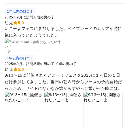
らかじめどれをやるかきちんと吟味したからやった方がいいで
す笑。 お昼も館内のカフェで食べて３時間半くらいの滞在時間
1年以内の口コミ
でした。年中から小学校低学年くらいまでのこにおすすめで
2025年9月に訪問
/
6歳の男の子
す！
幼児
5.0
いこーよフェスに参加しました。ベイブレードのエリアが特に
気に入っていたようでした。
yukirin0402
/
参考に
なった!
2件
1年以内の口コミ
2025年9月に訪問
/
5歳の男の子
0歳の男の子
幼児
5.0
9/13〜15に開催されたいこーよフェスタ2025に１４日の１日
だけ参加してきました。当日の朝８時からブースの予約開始だ
ったため、サイトになかなか繋がらずやっと繋がった時にはほ
とんどの体験チケット完売。２つの体験しか取れませんでし
た。 森永製菓のおやつの音体験とPILABOTの温度で色が変わ
る本の紹介、間違い探し、アプリのコトバブル体験の２つのブ
ースだけ予約が取れました。 森永製菓は試食と記載されてたの
で楽しみにしてましたが、実際は録音されている音を聞いて何
のお菓子か当てたり、パッケージを見てどんな食感の音がしそ