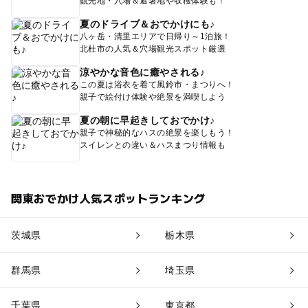
観光地・穴場＆避暑地や収穫体験も！
夏のドライブ＆おでかけにも♪
八ヶ岳・清里エリアで日帰り～1泊旅！
北杜市の人気＆穴場観光スポット厳選
涼やかな音色に癒やされる♪
この夏は浴衣を着て風鈴市・まつりへ！
親子で絵付け体験や絶景を満喫しよう
夏の朝に早起きしておでかけ♪
親子で神秘的なハスの絶景を楽しもう！
スイレンとの違い＆ハスまつり情報も
関東おでかけ人気スポットランキング
茨城県
栃木県
群馬県
埼玉県
千葉県
東京都