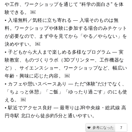
や工作、ワークショップを通じて “科学の面白さ” を体
験できる。 ￼
• 入場無料／気軽に立ち寄れる — 入場そのものは無
料。ワークショップや体験に参加する場合のみチケット
が必要なので、まず中を見てから「やる／やらない」を
決めやすい。 ￼
• 子どもから大人まで楽しめる多様なプログラム — 実
験教室、ものづくりラボ（3Dプリンター、工作機器な
ど）、サイエンスショー、ワークショップなど、幅広い
年齢・興味に応じた内容。 ￼
• カフェや憩いスペースあり — ただ“体験”だけでなく、
「ちょっと休憩」「ご飯」「ゆったり過ごす」のにも使
える。 ￼
• 駅近でアクセス良好 — 最寄りはJR中央線・総武線 高
円寺駅 北口から徒歩約5分と通いやすい。
参考になった
7