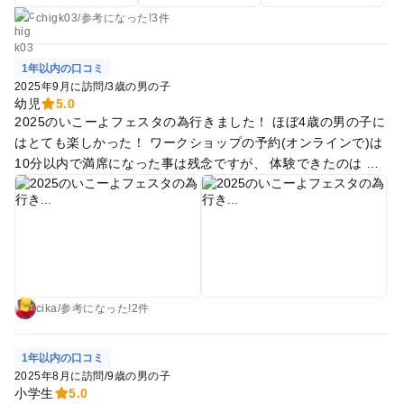
うなのか考えたりしてスタンプ５箇所のうち３箇所以上集めた
chigk03
/
参考に
なった!
3件
ら帰りにおっとっとの小袋１つがもらえるという体験でした。
家食べるときの音だけでどんなお菓子か当てさせるゲームをし
1年以内の口コミ
たら楽しそうだなと気がつくことができたので体験してよかっ
2025年9月に訪問
/
3歳の男の子
たかなと思います。 PILABOTの体験では、温度で色が変わる
幼児
5.0
2025のいこーよフェスタの為行きました！ ほぼ4歳の男の子に
仕組みを使ってユニークな本が３冊紹介されていて、５歳の息
はとても楽しかった！ ワークショップの予約(オンラインで)は
子は興味を持っていました。アプリコトバブルは自分がタブレ
10分以内で満席になった事は残念ですが、 体験できたのは ・
ットでかいた文字や絵があたかもそこに存在しているかのよう
森永製菓のおやつの音→とても興味深いだったみたい。 ・コク
にタブレットの画面上に映し出され、これも息子は釘付けにな
ヨ文具ワクワク体験ラボ ハロプリ体験と秘密のメッセージ作り
ってました。私のスマホでも試しましたがアンドロイドでは対
→自分で写真撮って、カード作って楽しかったみたい♡ ・世界
応できない機種もあるみたいで、自分のスマホでは体験できま
でひとつのアート作品を作りあげよう！→とても楽しかった
せんでした。 今回体験したのは２つのブースでしたが、予約無
♡、手足と服はペイントでいっぱいだから捨ててもいい服で行
しで体験できる頭を使うおもちゃのブースや、東京大学のブー
って！、スタンプラリーもやって、アメをもらって、カブトム
スなどがあり５歳の息子でも楽しめていました。０歳の赤ちゃ
シのやつをもらったが、説明書ないからできていないwww
んも一緒でしたが、3階に1カ所授乳できるボックスみたいなも
cika
/
参考に
なった!
2件
のがあり、助かりました。イベント時には授乳の箇所をそれぞ
れの階に設けてくださるとありがたいなと感じました。 第一回
1年以内の口コミ
だった今回のイベント。もし次回も開催され、出展ブースの内
2025年8月に訪問
/
9歳の男の子
容が変わっていたらまた参加したいです。
小学生
5.0