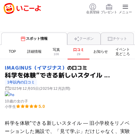
会員登録
プレゼント
メニュー
スポット情報
クーポン
チケット
イベント
写真
口コミ
TOP
詳細情報
お知らせ
見どころ
106
29
IMAGINUS（イマジナス）
の口コミ
科学を体験”できる新しいスタイル ...
1年以内の口コミ
2025年12月05日
(2025年12月訪問)
o
10歳の女の子
5.0
小学生
科学を体験”できる新しいスタイル — 旧小学校をリノベ
ーションした施設で、「見て学ぶ」だけじゃなく、実験