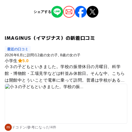
シェアする
IMAGINUS（イマジナス）の新着口コミ
最近の口コミ
2026年6月に訪問
/
12歳の女の子
8歳の女の子
小学生
5.0
小３の子どもといきました。学校の振替休日の月曜日、科学
館・博物館・工場見学などは軒並み休館日。そんな中、こちら
は開館中とういことで電車に乗って訪問。普通は学校がある日
なので、ガラガラでした。 公開実験室は博士の助手役の役者さ
ん？（ミートとリンダ）がとても盛り上げてくれて面白いで
す。数組の親子が観覧していて、十数名くらいでした。うちの
子は恥ずかしがって参加しませんでしたが、子どももちょっと
した助手として一緒に実験できます。 ものづくりラボやふらっ
とラボではいろいろなクラフト体験ができます。が、一つ一つ
お金がかかります。全部やったらかなりの金額になるので、あ
ドコドン
/
参考に
なった!
4件