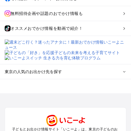
無料招待企画や話題のおでかけ情報も
オススメおでかけ情報を動画で紹介！
東京の人気のお出かけ先を探す
東京のエリアからプール子ども連れのお出かけスポット
を探す
立川・国分寺・八王子・昭島・多摩のプールお出かけ
お台場・品川・新橋・汐留・豊洲のプールお出かけ
上野・浅草・錦糸町・両国のプールお出かけ
町田・相模原・愛川・上野原のプールお出かけ
渋谷・原宿・恵比寿・中目黒・自由が丘のプールお出かけ
子どもとお出かけ情報サイト「いこーよ」は、東京の子どものお