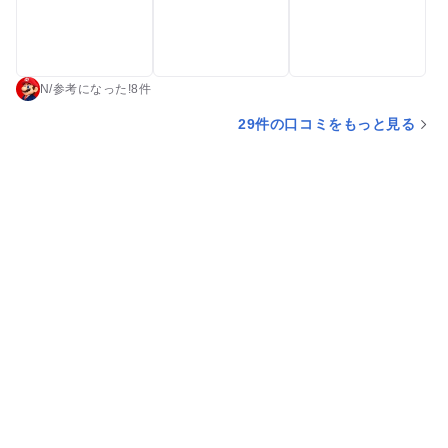
を使ったものが多いです。 基本子供向けです。 スライムなど
は10分程度、キーホルダー系はすぐ終わってしまいます。 工作
系も結構すぐ終わります。 3Dプリンターなどは1時間ですが値
段が高かったりします。 あとは会員だけの学校の授業のような
N
/
参考に
なった!
8件
ことや会員しか入れない場所もあります。 スタンプラリーがあ
29件の口コミをもっと見る
り、いろんな壁にスタンプを集める方法が貼られています。 集
め終わり3階のショップに持って行くとおもちゃや文房具など
に交換してくれます。 プラネタリウムもありました。 テント
のような簡易的なものです。 予約必要です、550円。 入館には
お金は必要ありませんが、アクティビティにそれぞれお金がか
かります。 予約は開始10分前までは出来ます。 予約不要なも
のもあります。 あとはガチャガチャやカフェ、売店がありま
す。 ガチャガチャはスライムや作るものなどがあります。 売
店は工作するものなどがあります。 一応その場で作る場所もあ
ります。 ショーも含め子供だけでも行けますが親も一緒に行っ
て一緒に楽しんだ方が喜ぶと思います。