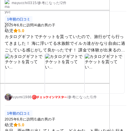
mayucchi0315
/
参考に
なった!
2件
1年前の口コミ
2025年6月に訪問
/
4歳の男の子
幼児
5.0
カタログギフトでチケットを貰っていたので、旅行がてら行っ
てきました！ 海に浮いてる水族館でイルカ達がかなり自由に過
ごしている感じがして良かったです！ 課金で体験が出来るので
すが、自分の上をイルカが飛んだり、入り江に入ってイルカが
よってきてくれたら触れたり色々あって楽しかったです(*^-^)
ペンギンやカワウソにご飯をあげたりもして凄く貴重な体験で
した！！ 他の水族館では見たこと無い、アシカの水中パフォー
マンスも良かったです(^ー^)
チェックインマスター
fuyumi1986
/
参考に
なった!
1件
1年前の口コミ
2025年6月に訪問
/
1歳の男の子
幼児
5.0
当日、雨が降り出してしまって、どうかな。と思いながら行き