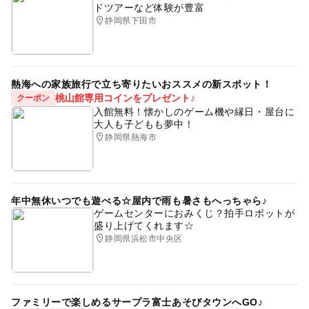
ドツアーなど体験が豊富
静岡県下田市
熱海への家族旅行で立ち寄りたいおススメの新スポット！
桃山館専用コインをプレゼント♪
クーポン
入館無料！懐かしのゲーム機や縁日・屋台に
大人も子どもも夢中！
静岡県熱海市
年中無休いつでも遊べる☆屋内で雨も暑さもへっちゃら♪
ゲームセンターにおみくじ？拍手ロボットが
盛り上げてくれます☆
静岡県浜松市中央区
ファミリーで楽しめるサープラ富士あそびタウンへGO♪