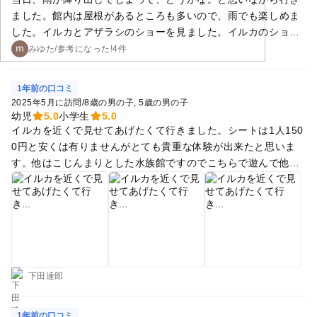
ました。館内は屋根があるところも多いので、雨でも楽しめま
した。イルカとアザラシのショーを見ました。イルカのショー
は外ではありますが、観覧席には屋根がちゃんとあります。途
みゆた
/
参考に
なった!
4件
中土砂降りでしたが、後ろの方の真ん中の方であれば全然大丈
夫です。 こじんまりしている水族館で1歳の子供には丁度良か
1年前の口コミ
ったです。行って正解でした！
2025年5月に訪問
/
8歳の男の子
5歳の男の子
幼児
5.0
小学生
5.0
イルカを近くで見せてあげたくて行きました。シートは1人150
0円と安くは有りませんがとても貴重な体験が出来たと思いま
す。他はこじんまりとした水族館ですのでこちらで遊んで他の
場所へ行くなどして旅行ルートの一つとして組み込むとちょう
ど良いかもしれません。
下田達郎
1年前の口コミ