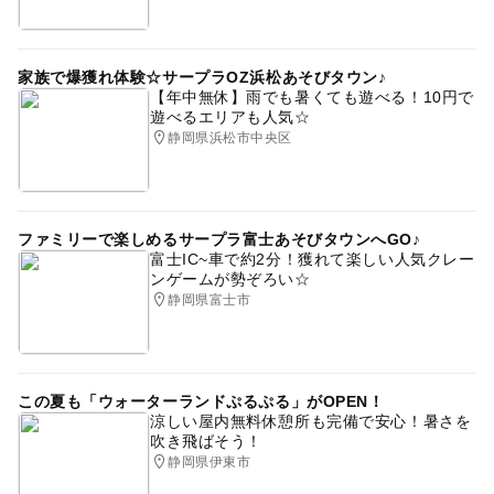
家族で爆獲れ体験☆サープラOZ浜松あそびタウン♪
【年中無休】雨でも暑くても遊べる！10円で
遊べるエリアも人気☆
静岡県浜松市中央区
ファミリーで楽しめるサープラ富士あそびタウンへGO♪
富士IC~車で約2分！獲れて楽しい人気クレー
ンゲームが勢ぞろい☆
静岡県富士市
この夏も「ウォーターランドぷるぷる」がOPEN！
涼しい屋内無料休憩所も完備で安心！暑さを
吹き飛ばそう！
静岡県伊東市