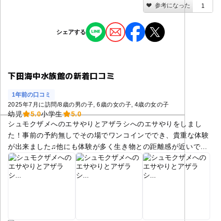
参考になった
1
シェアする
下田海中水族館の新着口コミ
1年前の口コミ
2025年7月に訪問
/
8歳の男の子
6歳の女の子
4歳の女の子
幼児
5.0
小学生
5.0
シュモクザメへのエサやりとアザラシへのエサやりをしまし
た！事前の予約無しでその場でワンコインででき、貴重な体験
が出来ました♫他にも体験が多く生き物との距離感が近いで
す。戸外での展示も多く、ペンギンのショーなどは夏だったの
で子供たちは暑くてバテていました(汗)スタッフの方々が温か
く知識豊富でとても楽しめました♡