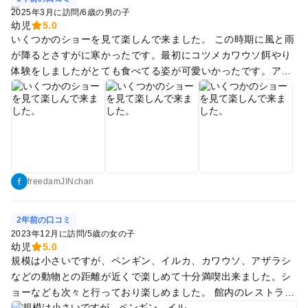
2025年3月に訪問
/
6歳の男の子
幼児
5.0
いくつかのショーを見て楽しんで来ました。 この時期に風と雨
が降るとさすがに寒かったです。最初にコツメカワウソ餌やり
体験をしましたがとても食べてる姿が可愛いかったです。アザ
ラシとの触れ合いでエプロンをして膝の上に頭を乗せてナデナ
デして子供は少し緊張気味だったけどとても楽しんでいまし
た。やはり行くなら暖かい時期がいいかなーと。
freedamJINchan
2年前の口コミ
2023年12月に訪問
/
5歳の女の子
幼児
5.0
規模は小さいですが、ペンギン、イルカ、カワウソ、アザラシ
などの動物との距離が近くで楽しめて十分満喫出来ました。シ
ョーなども次々と行っており楽しめました。 館内のレストラン
も利用しました。味は期待していなかったのですが、なかなか