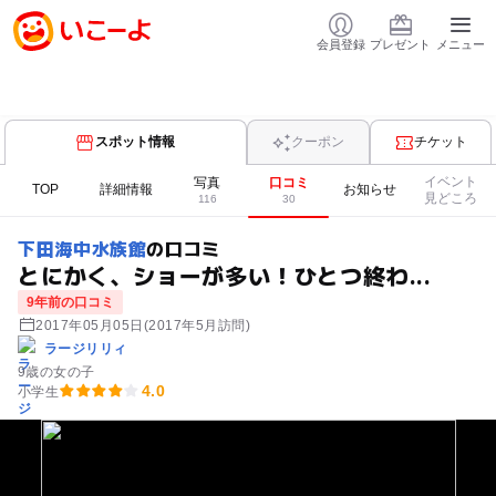
会員登録
プレゼント
メニュー
スポット情報
クーポン
チケット
イベント
写真
口コミ
TOP
詳細情報
お知らせ
見どころ
116
30
下田海中水族館
の口コミ
とにかく、ショーが多い！ひとつ終わ...
9年前の口コミ
2017年05月05日
(2017年5月訪問)
ラージリリィ
9歳の女の子
4.0
小学生