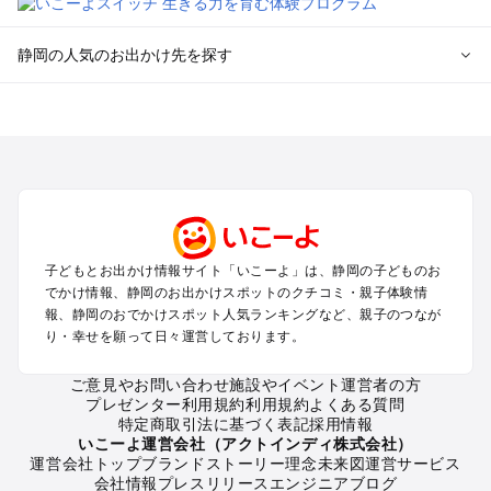
静岡の人気のお出かけ先を探す
静岡のエリアからプール子ども連れのお出かけスポット
を探す
浜松・浜名湖・天竜のプールお出かけ
伊東・下田・伊豆白浜・東伊豆のプールお出かけ
富士山・富士宮・富士・御殿場のプールお出かけ
小田原・熱海・湯河原・真鶴のプールお出かけ
中伊豆・西伊豆・南伊豆のプールお出かけ
子どもとお出かけ情報サイト「いこーよ」は、静岡の子どものお
静岡・清水のプールお出かけ
でかけ情報、静岡のお出かけスポットのクチコミ・親子体験情
三島・沼津のプールお出かけ
報、静岡のおでかけスポット人気ランキングなど、親子のつなが
掛川・磐田・袋井のプールお出かけ
り・幸せを願って日々運営しております。
焼津・御前崎のプールお出かけ
大井川・寸又峡・川根のプールお出かけ
ご意見やお問い合わせ
施設やイベント運営者の方
プレゼンター利用規約
利用規約
よくある質問
特定商取引法に基づく表記
採用情報
静岡の定番お出かけスポット
いこーよ運営会社（アクトインディ株式会社）
運営会社トップ
ブランドストーリー
理念
未来図
運営サービス
静岡の遊園地
会社情報
プレスリリース
エンジニアブログ
静岡の動物園