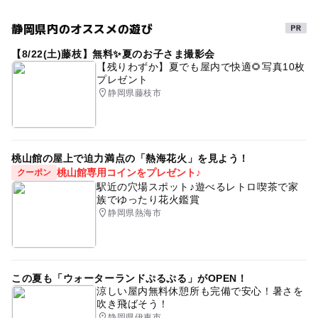
静岡県内のオススメの遊び
【8/22(土)藤枝】無料✨夏のお子さま撮影会
【残りわずか】夏でも屋内で快適🌻写真10枚
プレゼント
静岡県藤枝市
桃山館の屋上で迫力満点の「熱海花火」を見よう！
桃山館専用コインをプレゼント♪
クーポン
駅近の穴場スポット♪遊べるレトロ喫茶で家
族でゆったり花火鑑賞
静岡県熱海市
この夏も「ウォーターランドぷるぷる」がOPEN！
涼しい屋内無料休憩所も完備で安心！暑さを
吹き飛ばそう！
静岡県伊東市