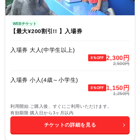
WEBチケット
【最大¥200割引!! 】入場券
入場券 大人(中学生以上)
2,300
円
8％OFF
2,500円
入場券 小人(4歳～小学生)
1,150
円
8％OFF
1,250円
利用開始
ご購入後、すぐにご利用いただけます。
有効期限
購入日から3ヶ月以内
チケットの詳細を見る