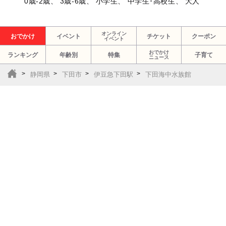
0歳-2歳、 3歳-6歳、 小学生、 中学生･高校生、 大人
オンライン
おでかけ
イベント
チケット
クーポン
イベント
おでかけ
ランキング
年齢別
特集
子育て
ニュース
静岡県
下田市
伊豆急下田駅
下田海中水族館