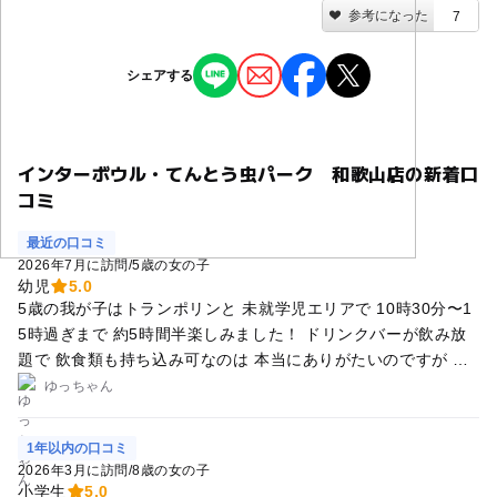
参考になった
7
シェアする
インターボウル・てんとう虫パーク 和歌山店の新着口
コミ
最近の口コミ
2026年7月に訪問
/
5歳の女の子
幼児
5.0
5歳の我が子はトランポリンと 未就学児エリアで 10時30分〜1
5時過ぎまで 約5時間半楽しみました！ ドリンクバーが飲み放
題で 飲食類も持ち込み可なのは 本当にありがたいのですが で
きれば親の交代可能にしてもらえると さらにありがたいなと思
ゆっちゃん
います！
1年以内の口コミ
2026年3月に訪問
/
8歳の女の子
小学生
5.0