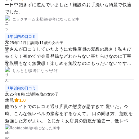
一日中飽きずに遊んでいました！施設のお手洗いも綺麗で快適
でした。
ニックネーム未登録
/
参考に
なった!
2件
1年以内の口コミ
2025年12月に訪問
/
11歳の女の子
皆さんが口コミしていたように女性店員の愛想の悪さ！私もび
っくり！初めてで会員登録などわからない事だらけなのに丁寧
な説明もなく無愛想！楽しめる施設なのにもったいないです！
これだけ何人もの人がこの口コミをしているのだから真摯に受
りんとも
/
参考に
なった!
4件
け止め改善するべきではないでしょうか？
1年以内の口コミ
2025年8月に訪問
/
6歳の女の子
幼児
1.0
他のサイトでの口コミ通り店員の態度が悪すぎて 驚いた。今
時、こんな低レベルの接客をするなんて。 口の聞き方、態度を
勉強した方がよい。 とにかく女店員の態度が過去一、低レベル
だった。
goldgold
/
参考に
なった!
6件