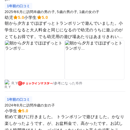
1年前の口コミ
2025年6月に訪問
/
8歳の男の子
5歳の男の子
1歳の女の子
幼児
5.0
小学生
5.0
朝から夕方までほぼずっとトランポリンで遊んでいました。小
学生になると大人料金と同じになるので幼児のうちに遊ぶのが
とてもお得です。でも幼児用の遊び場あたりはあまりきれいで
はなく少し気になります。
チェックインマスター
R.Y
/
参考に
なった!
6件
1年前の口コミ
2024年8月に訪問
/
9歳の女の子
小学生
5.0
初めて遊びに行きました。 トランポリンで遊びました。かなり
楽しかったようです。が、お盆料金で、高かったです。お試し
で１時間遊びました。パパはもったいないと言うので私とこど