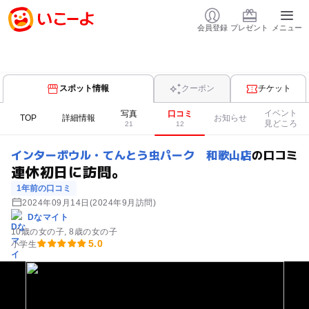
会員登録
プレゼント
メニュー
スポット情報
クーポン
チケット
イベント
写真
口コミ
TOP
詳細情報
お知らせ
見どころ
21
12
インターボウル・てんとう虫パーク 和歌山店
の口コミ
連休初日に訪問。
1年前の口コミ
2024年09月14日
(2024年9月訪問)
Dなマイト
10歳の女の子
8歳の女の子
5.0
小学生