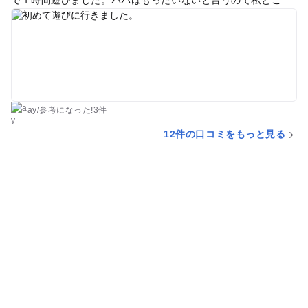
もで遊びました。バドミントンもしたかったんですが、なんと
１１組待ちであきらめました。 残念ながらボルダリングは休止
中でした。 また行きたいです。
ay
/
参考に
なった!
3件
12件の口コミをもっと見る