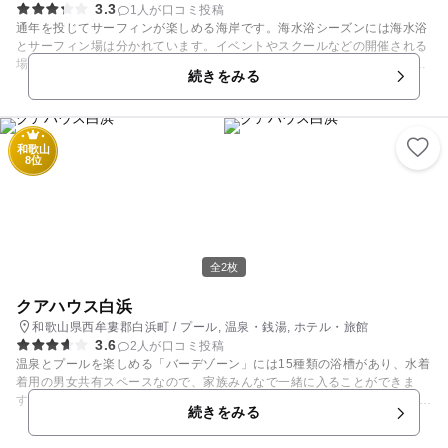
3.3
1人が口コミ投稿
通年を投じてサーフィンが楽しめる海岸です。海水浴シーズンには海水浴
とサーフィン場は分かれています。イベントやスクールなどの開催される
場合は「催事届け」が必要です。 しらす丼が人気の磯子亭（4月上旬から
続きをみる
10月中旬の営業）やホットドックやキーマカレーなどが楽しめるカフェも
併設しています。ロッカーやシャワー、トイレもありますので、存分に楽
しめるかと思います。 【海の家オープン期間】 通年営業 カフェグリュ
ック
和歌山
8位
全2枚
クアハウス白浜
和歌山県西牟婁郡白浜町 / プール, 温泉・銭湯, ホテル・旅館
3.6
2人が口コミ投稿
温泉とプールを楽しめる「バーデゾーン」には15種類の浴槽があり、水着
着用の男女共有スペースなので、家族みんなで一緒に入ることができま
す。 温泉はバーデゾーン以外にも、大浴場と露天風呂があります。（こち
続きをみる
らは男女別です） 日帰り入浴のプランもあるので、気軽に観光の休憩など
にもOK。 宿泊プランには、ベビーグッズの用意された赤ちゃんプランも