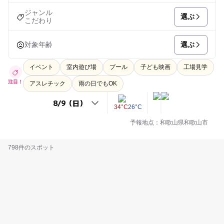
ジャンル
選ぶ
こだわり
選ぶ
対象年齢
イベント
室内遊び場
プール
子ども映画
工場見学
注目！
アスレチック
雨の日でもOK
34°C
26°C
予報地点：和歌山県和歌山市
798件のスポット