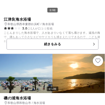
全3枚
江津良海水浴場
和歌山県西牟婁郡白浜町 / 海水浴場
3.0
1人が口コミ投稿
こじんまりした海水浴場で、人があまりいなくて落ち着けます。遠浅の海
で、磯もあって小さなエビやヤドカリも捕まえたりできるので、こども連
れの家族にもオススメです。シュノーケルで海を楽しめるのも海が透き通
続きをみる
っていてきれいだからこそです。 また、ここからダイビングスポットであ
る沈船などに行くための船を出してもらうこともでき、ビーチダイビング
でも少し潜れば7mくらいの深さが取れるので、ビーチダイビングとして
も利用できます。
全12枚
磯の浦海水浴場
和歌山県和歌山市 / 海水浴場