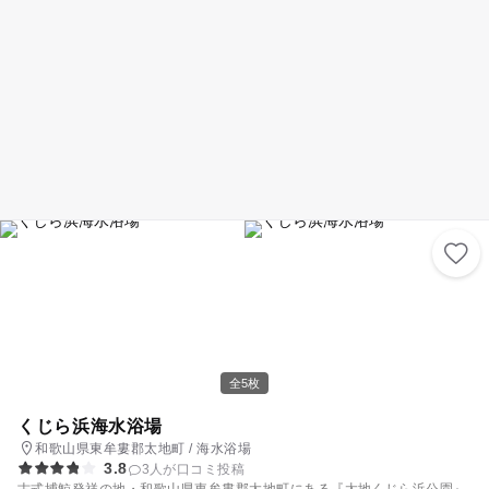
全5枚
くじら浜海水浴場
和歌山県東牟婁郡太地町 / 海水浴場
3.8
3人が口コミ投稿