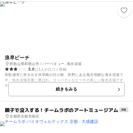
あります。 3世代でゆっくりと楽しめるホテルですね。 近隣にも、白良浜
海水浴場、アドベンチャーワールド、白浜エネルギーランドなど、白浜の
オススメスポットがたくさんあり、ホテルを拠点に観光もおすすめです。
浪早ビーチ
和歌山県和歌山市 / バーベキュー, 海水浴場
3.0
1人が口コミ投稿
和歌浦湾に突き出す浪早崎の付け根、田野にある風光明媚な海水浴場で
す。快水浴場百選に選ばれ、コンパクトなビーチの美しい海水浴場です。
船をモチーフにした遊具・磯遊びやバーベキューが楽しめるため、家族連
続きをみる
れに人気のスポットです。 また、波も穏やかなため小さいお子様も安心し
て泳ぐことができます。幅広い年齢層の方が楽しめる海水浴場となってお
ります。遊歩道があり、小高い山を登るため、そこからの夕日を見ること
もできます。
親子で没入する！チームラボのアートミュージアム
京都府京都市南区