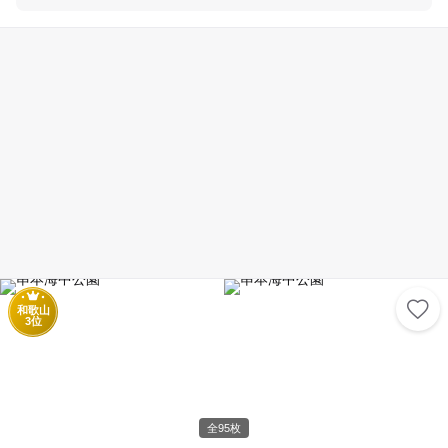
和歌山
3位
全95枚