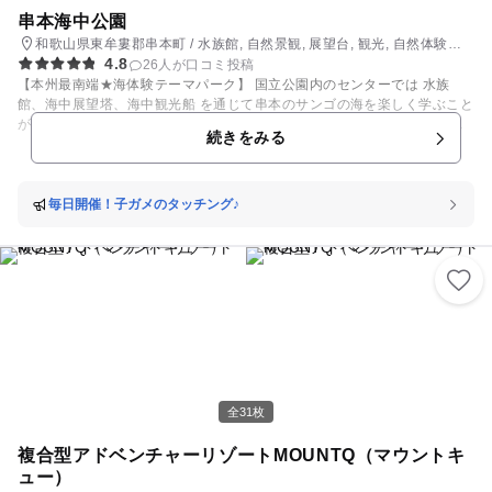
串本海中公園
和歌山県東牟婁郡串本町 / 水族館, 自然景観, 展望台, 観光, 自然体験・
4.8
アクティビティ
26人が口コミ投稿
【本州最南端★海体験テーマパーク】 国立公園内のセンターでは 水族
館、海中展望塔、海中観光船 を通じて串本のサンゴの海を楽しく学ぶこと
ができます。 【串本のサンゴ海】 串本の海は黒潮の恵みを受けて年中あ
続きをみる
たたかく、 世界最北限にして本州最大規模のサンゴ群生が広がり、 温帯
と亜熱帯の生き物が入り混じって暮らす独特な環境。 美しく独特な海中景
観・生態系は、 日本で最初に海中公園（現・海域公園）に指定され、 ラ
ムサール保護条約に登録されている貴重な場所です。 【体験！楽しく学べ
毎日開催！子ガメのタッチング♪
るテーマパーク】 そんな串本の海を伝えることが当センターのテーマで
す。 はじめに「水族館」で海や生き物のことを楽しく学んでから、 次に
「海中展望塔」や「海中観光船」で自然の海中を観察でき、 ほかにはない
とびっきりの海体験を 子供も大人もお楽しみいただけます。 ■「水族館」
■ 串本の生き物だけ！約400種・約4000点を展示しています。 温帯と亜
熱帯の多種多様な生き物、その生態に迫る展示が特徴。 海水を利用してい
る水槽は海の環境に近く、 サンゴや生き物たちの自然な姿を観察すること
ができます。 ふだん「どんなふう」に暮らしているのかがわかります♪ ■
「ウミガメパーク」■ 屋外のテラスプールでは、 当館で生まれ、大きく育
ったウミガメが30匹暮らしています。 ゆうゆうと泳いだり、のんびり甲
全31枚
羅干しする様子を楽しめ、 エサやり体験は大盛り上がりできちゃいます♪
館内には子ガメたちが暮らす「子ガメ水槽」も♪ 子ガメのタッチングは毎
複合型アドベンチャーリゾートMOUNTQ（マウントキ
日12:30～14:30開催♪ ■「海中展望塔」で海中観察■ 服を着たまま海中観
ュー）
察にいこーよ♪ 水族館を出た先の海岸から沖合140ｍにある海中展望塔で