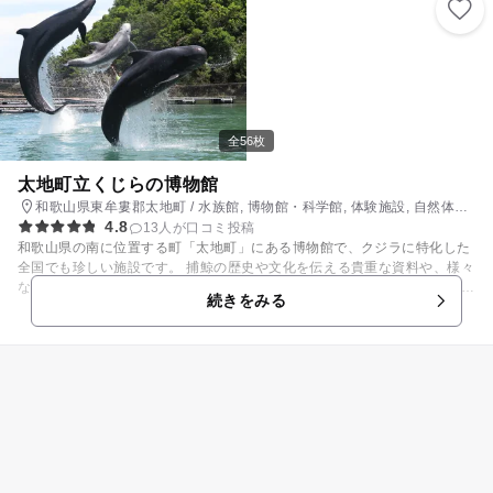
幅:100m トイレ:3ヶ所 海の家:1件（浜売店） シャワー:３ヶ所 監視・救護
室:4ヵ所
全56枚
太地町立くじらの博物館
和歌山県東牟婁郡太地町 / 水族館, 博物館・科学館, 体験施設, 自然体
4.8
験・アクティビティ
13人が口コミ投稿
和歌山県の南に位置する町「太地町」にある博物館で、クジラに特化した
全国でも珍しい施設です。 捕鯨の歴史や文化を伝える貴重な資料や、様々
なクジラたちの大きな全身骨格標本を見ることができます。 クジラの進化
続きをみる
の歴史を知ることができる資料や触って学ぶことができる工夫が凝らされ
ており、お子様も興味を持ってみることができる資料が数多く展示されて
います。 また、太地近海に生息しているクジラやイルカの飼育展示やクジ
ラたちとのふれあいイベントも充実。 小さなお子様にもご参加いただける
「餌あげ体験」では、様々な種類のクジラたちに餌をあげることができる
ため、かわいいクジラたちを観察するだけでなく、種類によって異なる歯
の大きさや歯の本数などの観察でお子様の好奇心を伸ばすことも⁉ カヤッ
クでクジラたちを間近に観察することができる、スリリングな「カヤック
アドベンチャー」や年齢制限のなしでイルカに触ることができる「イルカ
にタッチ」など楽しく学べるコンテンツがたくさんあります。 クジラショ