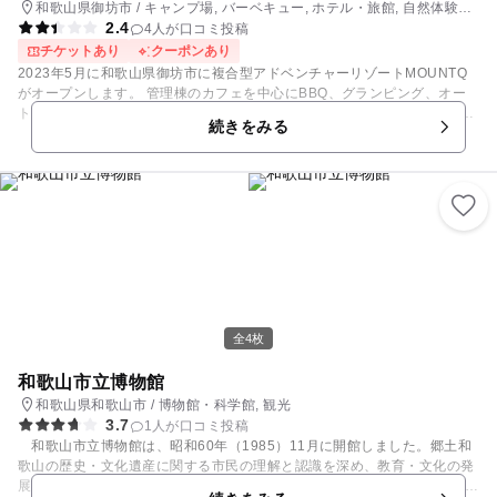
和歌山県御坊市 / キャンプ場, バーベキュー, ホテル・旅館, 自然体験・
は、 水深6.3mの海中景観をぐるっと覗くことができます。 学んだばかり
2.4
アクティビティ
の生き物たちをじっくり観察できちゃいます♪ ■「半潜水型 海中観光船ス
4人が口コミ投稿
テラマリス」で海中観察■ 船内は水面下！！気分はまるで潜水艦♪ 日本で
チケットあり
クーポンあり
は珍しい『 側 面 』に観察窓がある半潜水型の海中観光船です。 船は沿岸
2023年5月に和歌山県御坊市に複合型アドベンチャーリゾートMOUNTQ
のサンゴの群生スポットをめぐり、 世界的に珍しい海中景観をお楽しみい
がオープンします。 管理棟のカフェを中心にBBQ、グランピング、オー
ただけます。 [出航時刻]10:00／11:00／12:00／13:30／14:30／15:30 ※
トキャンプ場、プール、露天風呂、アスレチック、バギーコース、サバゲ
続きをみる
GWやお盆などの混雑時は状況に応じて合間に増便。 ※天候等によって運
ー、ボートハウスなど一日思いっきり遊べる施設を目指します。 忘れられ
休の場合あり。 □「ほか園内施設」□ 海中公園レストラン、大型売店、 串
ない時間をあなたに GIVE YOU AN UNFORGETTABLE TIME 3年前に近
本ダイビングパーク、宿泊コテージ https://www.kushimotodp.com/ ■ご観
くの海辺にオープンしたグループ店のマリンリゾートMARINEQのテーマ
覧の目安時間■＝＝＝=＝＝＝＝＝＝＝ 【 入場 (水族館＋海中展望塔) 】約
は「忘れられない時間をあなたに」 日々の仕事や生活で溜まったストレス
90分 【 入場 に海中観光船の乗船を追加 】約120分 ＝＝＝＝＝＝＝＝＝
を自然の中で思いっきり遊んで発散して、また日常生活に戻って辛い事が
＝＝＝＝＝＝＝＝＝＝＝＝ ■無料駐車場（200台）■ 満車時は国道上・出
あってもMARINEQで過ごした時間を思い出して頑張ってほしい。 そんな
入口で停まらずに国道をお進みください。時間をおいてのご来場を何卒お
思いを込めて施設を作り、誰でも気軽に来れるリーズナブルな料金と楽し
願い申し上げます。 ※施設の利用以外での駐車は固くお断りいたします。
いコンテンツの多さで大ブレイクしました。 今回はMARINEQの山版とい
う事で、沢山の人に忘れられない時間を提供出来るように沢山のコンテン
ツを作ります。 日本初のサブスクキャンプ場 「ドリーマーズビレッジ」
DREAMER'S VILLAGE 現在空前のキャンプブームですが、どこのキャン
全4枚
プ場も中々予約が取れない やっと予約取れても行ったらキャンプサイトが
狭くて隣との距離も近く、人声がうるさくてゆっくり出来ない キャンプ道
和歌山市立博物館
具の積み込みや下ろし、設営作業でくたくたになってしまう そんな声をよ
和歌山県和歌山市 / 博物館・科学館, 観光
く聞きますが、今回アドベンチャーリゾートMOUNTQが和歌山県御坊市
3.7
1人が口コミ投稿
に2万坪の山を購入し、そこで皆様にご提案するのが日本初のサブスクキ
和歌山市立博物館は、昭和60年（1985）11月に開館しました。郷土和
ャンプ場です。 自分だけの居場所作り MY SECRET BASE 100平米(30
歌山の歴史・文化遺産に関する市民の理解と認識を深め、教育・文化の発
坪)の広い敷地を年間貸しいたしますので、ウッドデッキを引いたりコン
展に寄与することを目的とした歴史系博物館です。 常設展示は、「資料
テナ置いたり自分だけの空間を自由に作る事が出来ます。 「小さい頃友達