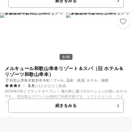
続きをみる
が語る和歌山の歴史」をテーマに、歴史と文化を正しく理解し、その継承
と作った秘密基地」 自分達だけの空間はそこにいるだけでワクワクが止ま
と発展に資する学習の場として構成しています。２万年も前の石でできた
りませんでした。 忘れかけてた夢をもう一度〜という意味を込めてドリー
道具、日本で一つだけの古墳時代の金の勾玉、豊臣秀吉に攻められた太田
マーズビレッジと名付けました。 山のスペシャリストがお手伝い A MOU
城の姿、徳川幕府の８代将軍となった徳川吉宗の肖像画などがご覧いただ
NTAIN SPECIALIST CAN HELP 管理棟には山遊びやDIYに精通したスペ
けます。他にも、古墳の内部を再現した石室や、かまどをもつ古い復元農
シャリストがいますので皆様の山遊びのお手伝いをさせてもらいます。 キ
家の家屋など、実際に中に入れる体感型の展示も行っております。 小さ
ャンプ飯を一緒に作ったり、DIYの基本を学んだりやれることがどんどん
なお子さまも楽しんでいただけるよう土器パズルやぬり絵コーナーも用意
広がっていきアウトドアライフが楽しくなります。 コミニティールームで
しております。ぜひ、ご来館ください。
はドリーマービレッジの住人通しで料理を持ち合いお酒を飲みながら語り
合う事も出来ます。
全2枚
メルキュール和歌⼭串本リゾート＆スパ（旧 ホテル＆
リゾーツ和歌⼭串本）
和歌山県東牟婁郡串本町 / プール, 温泉・銭湯, ホテル・旅館
3.5
1人が口コミ投稿
2024年4月リブランドオープン！ 海の傍に建つロケーションの良いホテル
です。 宿泊客はラウンジが無料で利用可能です。ソフトドリンク、ワイ
ン、ビール、おつまみなどを気軽に楽しめるのはとても魅力的です。 ゲス
続きをみる
トルームや露天風呂からは、太平洋が一望でき素晴らしい眺望を堪能でき
ます。ガーデンプールからは海の絶景が楽しめ、リゾート気分を満喫！ オ
ールインクルーシブプランでは、宿泊・朝夕食・ラウンジ・温泉などの利
用が含まれているので、ゆったりと存分に満喫できるのでおすすめです。