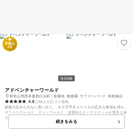
和歌山
2位
全310枚
アドベンチャーワールド
和歌山県西牟婁郡白浜町 / 遊園地, 動物園, サファリパーク, 体験施設
4.8
96人が口コミ投稿
家族の忘れられない思い出に。 ８０万平方メートルの広大な敷地を持ち、
サファリワールド、マリンワールド、遊園地などバラエティーが豊富な施
設が揃ったテーマパーク。サファリワールドやふれあい広場では、トラや
続きをみる
キリン、カバなどおなじみの動物を間近に楽しめます。イルカたちとトレ
ーナーが共演する大迫力のライブパフォーマンスや、アシカやハリスホー