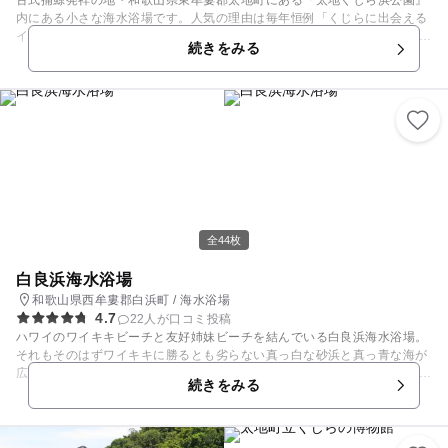
古式捕鯨発祥の地・和歌山県東牟婁郡太地町にある『太地くじら浜公園』
内にある小さな海水浴場です。人気の理由は毎年恒例「くじらに出会える
イベント」！ 夏限定でいけすの小型クジラが海水浴場内に解放され、一緒
続きをみる
に海水浴ができるという貴重な体験ができるんです。もっと近くでクジラ
と触れ合えるように、お子さんにはライフジャケットを着せてあげるのが
良いですよ♪ 家族連れに嬉しいのは、トイレ・更衣室・シャワー（冷水）
完備という点。いずれも無料で利用できるので着替えがあれば安心です
ね。
全44枚
白良浜海水浴場
和歌山県西牟婁郡白浜町 / 海水浴場
4.7
22人が口コミ投稿
ハワイのワイキキビーチと友好姉妹ビーチを結んでいる白良浜海水浴場。
それもそのはずワイキキに勝るとも劣らない真っ白な砂浜と真っ青な海が
広がる一大マリンリゾートなのです。 この美しさを維持するべく場内は禁
続きをみる
煙になっており、もちろんポイ捨ても禁止、子どもが遊ぶ環境としてもこ
の上ないビーチです。また場内には露天風呂「しらすな」があり、水着の
ままで入浴することができます。 例年、花火フェスティバルや熊野水軍埋
蔵金探し(参加自由･無料）が催されています。 砂浜の広さ:長さ…640m／