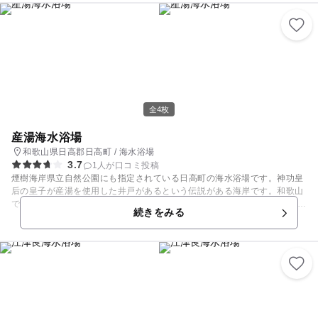
種類があります。 子どもプールはジャングルのような模擬岩ブリッジやス
ライダーがります。大きなカエルの口から出てくるスライダーは子どもた
ちに大人気です。 プールは夏期7月～8月のみの営業になります。 日にち
はオフィシャルサイトでご確認の上お出かけください。
全4枚
産湯海水浴場
和歌山県日高郡日高町 / 海水浴場
3.7
1人が口コミ投稿
煙樹海岸県立自然公園にも指定されている日高町の海水浴場です。神功皇
后の皇子が産湯を使用した井戸があるという伝説がある海岸です。和歌山
でも綺麗なことで有名な白砂の海水浴場です。 海水も屈指の綺麗さを誇っ
続きをみる
ており、透明な海水と白い砂浜のコンビネーションは海水浴の時以外でも
見る価値があるということで訪れる人も多いです。また、海辺に沈む夕日
も絶景で有名です。 ※サーフィンは遊泳期間中は禁止