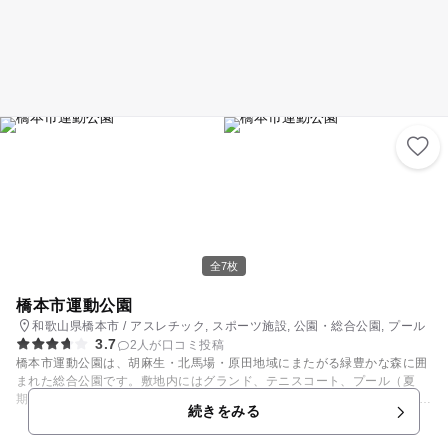
ーやイルカショーも実施しており、クジラたちのダイナミックなパフォー
マンスをお楽しみいただけます。 「触れて、感じて、見て、学ぶ」 家族
全員で、ここだけでしか味わえない貴重な体験をお楽しみください！ お待
ちしております！
全7枚
橋本市運動公園
和歌山県橋本市 / アスレチック, スポーツ施設, 公園・総合公園, プール
3.7
2人が口コミ投稿
橋本市運動公園は、胡麻生・北馬場・原田地域にまたがる緑豊かな森に囲
まれた総合公園です。敷地内にはグランド、テニスコート、プール（夏
期）、遊具施設があります。 遊具施設はコンビネーション遊具、ターザン
続きをみる
ロープ、アスレチック遊具など多彩にあり、小さなお子さんから小学生ま
で楽しく遊べます。 プールは競泳プール、子どもプール、流水プールの3