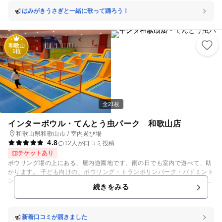
クからイヌまで様々な動物が元気いっぱいのパフォーマンスをするライブ
が見れるアニマルアクションも。 他にも、海獣館や楽しいアトラクション
はみがきうさぎと一緒に歌って踊ろう！
が揃うプレイゾーンなど親子で楽しめるエンターテインメントが盛りだく
さん！ またサファリワールドを巡るツアーやイルカにふれあうツアーなど
様々な種類のツアーも充実しています。 ★フィーディング体験/あり（詳
和歌山
細はHPをご確認ください） ★小動物のふれあい広場/あり（詳細はHPを
1位
ご確認ください） ★併設遊園地/あり
全21枚
インターボウル・てんとう虫パーク 和歌山店
和歌山県和歌山市 / 室内遊び場
4.8
12人が口コミ投稿
チケットあり
ボウリング場の上にある、屋内遊園地です。雨の日でも室内で遊べて、助
かります。 子ども向けの、ボウリング・トランポリンパーク・バドミント
ン・カラオケ・ビリヤード・卓球・キッズパーク・クライミングなど、楽
続きをみる
しい遊びが盛りだくさん。上級者は、スラックラインでも遊べます。 30
名人が入れるパーティルームもあるので、ご家族やお友達とお祝いするの
にピッタリ。お食事の持ち込みができるのも、子連れでのお出かけで嬉し
いポイントです。ベビールームやコインロッカーもあり、便利です。
新着口コミが届きました