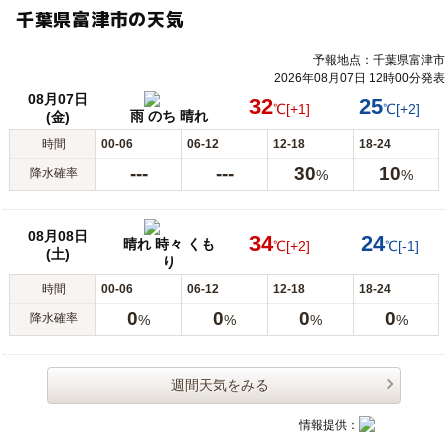
千葉県富津市の天気
予報地点：千葉県富津市
2026年08月07日 12時00分発表
08月07日
32
25
℃
[+1]
℃
[+2]
雨 のち 晴れ
(金)
時間
00-06
06-12
12-18
18-24
---
---
30
10
降水確率
%
%
08月08日
34
24
晴れ 時々 くも
℃
[+2]
℃
[-1]
(土)
り
時間
00-06
06-12
12-18
18-24
0
0
0
0
降水確率
%
%
%
%
週間天気をみる
情報提供：