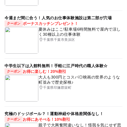
今週まだ間に合う！人気のお仕事体験施設は第二部が穴場
ボーナスカッチンプレゼント！
クーポン
夏休みはここ!駐車場6時間無料で屋内で涼し
く30種以上の仕事体験
千葉県千葉市美浜区
中学生以下は入館料無料！手軽に江戸時代の職人体験☆
お得に楽しむ！20%割引
クーポン
大人も300円とコスパ◎映画の世界のような
町並みで歴史探検♪
千葉県印旛郡栄町
究極のドッジボール？！運動神経や体格差関係なし！
お得にあそべる！10%割引
クーポン
親子で大興奮間違いなし！怪我を気にせず思