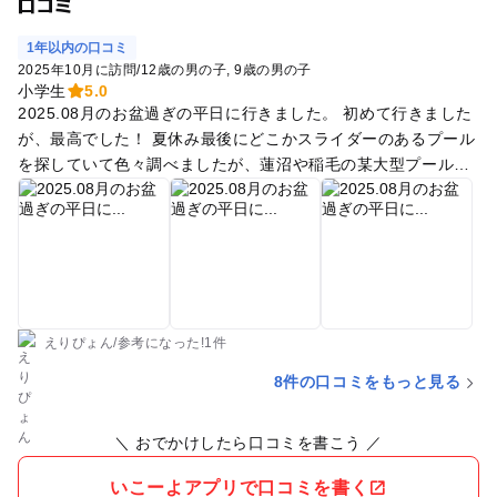
口コミ
1年以内の口コミ
2025年10月に訪問
/
12歳の男の子
9歳の男の子
小学生
5.0
2025.08月のお盆過ぎの平日に行きました。 初めて行きました
が、最高でした！ 夏休み最後にどこかスライダーのあるプール
を探していて色々調べましたが、蓮沼や稲毛の某大型プールも
楽しめますが、ここはほんとにコスパが良い！ 駐車場・スライ
ダーが無料！入場料も安い！ なにより空いている。 10：30頃
に到着したのでチケットは難なく買えて、中に入ると以外と広
い！流れるプールや子供プールの近くの屋根の下はもう空いて
いませんでしが、奥の波のプール・スライダー乗り場はガラ空
きで、テントとレジャーシートで拠点確保。 結果、ここを拠点
にして正解でした。真横に小さな売店も有り、便利でした。 波
えりぴょん
/
参考に
なった!
1件
のプールは足首くらいの浅瀬から奥に向かって段々深くなって
8件の口コミをもっと見る
いて、波の時間以外はそこでビーチボールで遊びました。1時
間に10分間くらい波が発生するが、その波の勢いがけっこうす
＼ おでかけしたら口コミを書こう ／
ごくて大ハシャギ。波の時間にスライダーが空くので、エンド
レスで滑って、1時間後には波を楽しんだり。スライダー乗り
いこーよアプリで口コミを書く
場も近いので、列が空いているのを確認できたり、親は拠点か