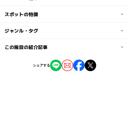
・3歳以下の幼児（年齢が確認できるものを券売所で提示
してください）：無料
交通アクセス
スポットの特徴
・幼児（4歳以上）：100円
JR「青堀」駅より日東交通バス「富津公園」行きで終点
・小中学生：420円
「富津公園前」停下車すぐ
◯
ー
駐車場あり
ジャンル・タグ
駅から近い
大人の料金
駐車場料金
ー
ー
授乳室あり
託児所
ジャンル
この施設の紹介記事
・高校生：850円
無料
・大人：1,190円
プール
ー
ー
雨でもOK
ベビーカーOK
2026【関東】小学生向けおすすめ大型プー
駐車場詳細
シェアする
ル16選 スライダー充実
タグ
約500台
◯
ー
食事持込OK
レストラン
2026年6月30日
0円遊び場
ウォータースライダー
節約子連れ
【木更津周辺】8月2日・3日の今週末のおで
ー
ー
売店
オムツ交換台
かけにもおすすめ！人気スポットランキング
夏休み2016
公営(市民・区民・府民)プール
2025年8月1日
午後から遊べる
子ども料金500円以下
【木更津周辺】7月12日・13日の今週末のお
節約でおでかけ
外遊び
節約遊び場
でかけにおすすめ！人気スポットランキング
2025年7月11日
1日遊べるスポット
夏休み2026
節約
夏休み2014