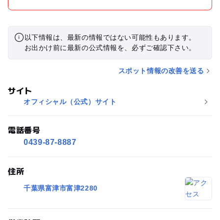
ら見守ってました。スライダーは3種類あるが、うちの子たち
はチューブスライダーをリピート。滑り出しがほぼ90度で落ち
て行くのが楽しかったです。 口コミに、汚いとありましたが、
以下情報は、最新の情報ではない可能性もあります。
他のプールとさほど変わらないと感じました。施設が古いか
お出かけ前に最新の公式情報を、必ずご確認下さい。
ら、床の色の劣化具合で水が汚く見えてしまった可能性はあり
ます。更衣室は広いが、中に服を置く棚が無いのが不便でし
スポット情報の改善を送る
た。 駐車場からプールまでベビーカーや荷物入れのカートをガ
サイト
ラガラ引いても行けるので、小さい子が居ても安心ですね。幼
児向けの遊び場も広いし、小さな滑り台もいくつかあるので楽
オフィシャル（公式）サイト
しめそう。 毎年行きたいプールです！
電話番号
0439-87-8887
住所
千葉県富津市富津2280