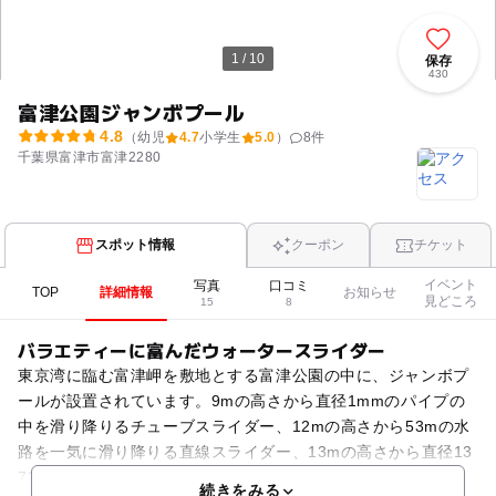
1 / 10
保存
430
富津公園ジャンボプール
4.8
（幼児
4.7
小学生
5.0
）
8
件
千葉県富津市富津2280
スポット情報
クーポン
チケット
イベント
写真
口コミ
TOP
詳細情報
お知らせ
見どころ
15
8
バラエティーに富んだウォータースライダー
東京湾に臨む富津岬を敷地とする富津公園の中に、ジャンボプ
ールが設置されています。9mの高さから直径1mmのパイプの
中を滑り降りるチューブスライダー、12mの高さから53mの水
路を一気に滑り降りる直線スライダー、13mの高さから直径13
72mmのパイプの中を約120m回転、蛇行しな
続きをみる