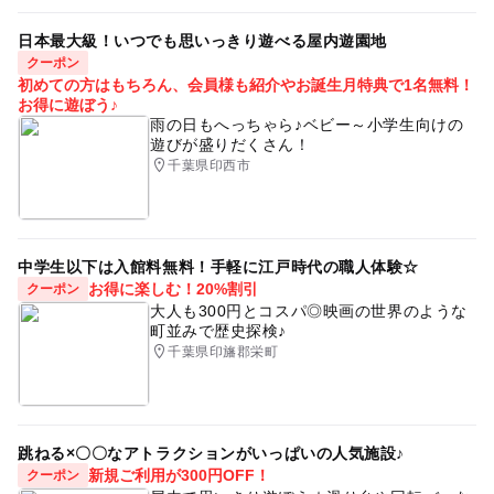
日本最大級！いつでも思いっきり遊べる屋内遊園地
クーポン
初めての方はもちろん、会員様も紹介やお誕生月特典で1名無料！
お得に遊ぼう♪
雨の日もへっちゃら♪ベビー～小学生向けの
遊びが盛りだくさん！
千葉県印西市
中学生以下は入館料無料！手軽に江戸時代の職人体験☆
お得に楽しむ！20%割引
クーポン
大人も300円とコスパ◎映画の世界のような
町並みで歴史探検♪
千葉県印旛郡栄町
跳ねる×〇〇なアトラクションがいっぱいの人気施設♪
新規ご利用が300円OFF！
クーポン