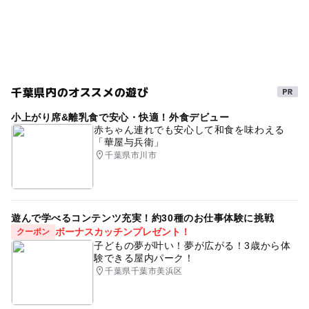
GW(ゴールデンウィーク)2027
タダでお出かけ
水路
1日中楽しめる施設
2014年夏休み特集
幼児プール
アトラクションプール
プール用おむつ可
レジャープール
夏休み2015
千葉・房総
千葉県内のオススメの遊び
0円スポット
食事持ち込みOK
自然体験
小上がり席&離乳食で安心・快適！外食デビュー
赤ちゃん連れでも安心して和食を味わえる
0円お出かけ
駐車場あり
節約おでかけ
「華屋与兵衛」
千葉県市川市
1日中遊べるスポット
房総半島
無料施設
節約お出かけ
朝から遊べる
遊んで学べるコンテンツ充実！約30種のお仕事体験に挑戦
ボーナスカッチンプレゼント！
クーポン
子どもの夢が叶い！夢が広がる！3歳から体
験できる屋内パーク！
千葉県千葉市美浜区