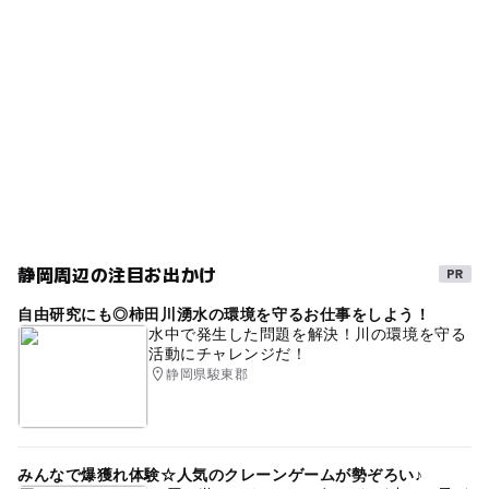
御殿場線(静岡県)
秋季営業
夏休み2026
ー
ー
売店
オムツ交換台
近くの駅
幼児プール
雨の日でもOK
御殿場線
大岡駅
雨の日おでかけ
子ども料金500円以下
三島広小路駅
公営(市民・区民・府民)プール
屋内プール
水遊び2026
冬のお出かけ
温水プール
三島田町駅
雨でも遊べる
雨でも楽しめる
駐車可能台数
GW(ゴールデンウィーク)2027
春季営業
冬季営業
静岡周辺の注目お出かけ
100台
自由研究にも◎柿田川湧水の環境を守るお仕事をしよう！
水中で発生した問題を解決！川の環境を守る
活動にチャレンジだ！
静岡県駿東郡
みんなで爆獲れ体験☆人気のクレーンゲームが勢ぞろい♪