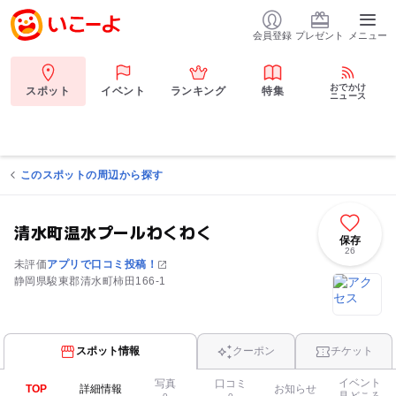
会員登録
プレゼント
メニュー
おでかけ
スポット
イベント
ランキング
特集
ニュース
このスポットの周辺から探す
清水町温水プールわくわく
保存
26
未評価
アプリで口コミ投稿！
静岡県駿東郡清水町柿田166-1
スポット情報
クーポン
チケット
イベント
写真
口コミ
TOP
詳細情報
お知らせ
見どころ