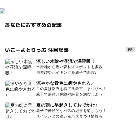
あなたにおすすめの記事
いこーよとりっぷ 注目記事
涼しい木陰や渓流で深呼吸！
市街地から近い森林浴スポットも多数
川遊びやハイキングを親子で満喫♪
涼やかな音色に癒やされる♪
この夏は浴衣を着て風鈴市・まつりへ！
親子で絵付け体験や絶景を満喫しよう
夏の朝に早起きしておでかけ♪
親子で神秘的なハスの絶景を楽しもう！
スイレンとの違い＆ハスまつり情報も