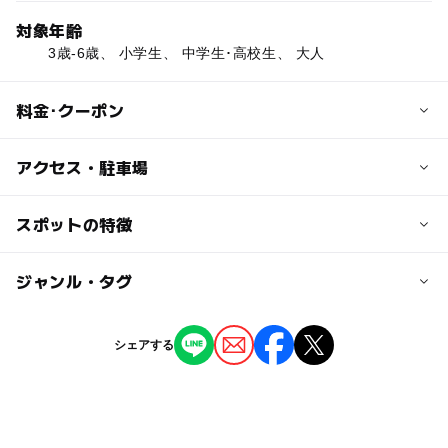
対象年齢
3歳-6歳、 小学生、 中学生･高校生、 大人
料金･クーポン
子供の料金
アクセス・駐車場
100円
交通アクセス
スポットの特徴
大人の料金
・バスの場合
300円
JR三島駅南口より東海バスオレンジシャトル4番線乗り
◯
ー
駐車場あり
ジャンル・タグ
駅から近い
場、卸団地（食遊市場）、柿田、静岡医療センター経由沼
津駅行き乗車、「柿田」下車、徒歩10分
ー
ー
授乳室あり
託児所
ジャンル
JR沼津駅南口より東海バスオレンジシャトル2番線乗り
シェアする
場、食遊市場、卸団地経由三島行き乗車、「柿田」下車、
プール
◯
ー
雨でもOK
ベビーカーOK
徒歩10分
・お車の場合
タグ
ー
ー
食事持込OK
レストラン
国道1号八幡東交差点から南方向約600m