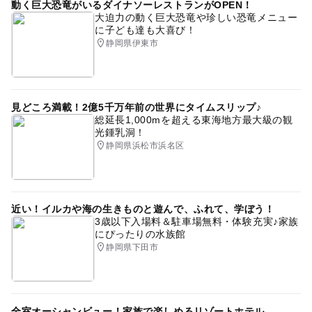
動く巨大恐竜がいるダイナソーレストランがOPEN！
大迫力の動く巨大恐竜や珍しい恐竜メニュー
に子ども達も大喜び！
静岡県伊東市
見どころ満載！2億5千万年前の世界にタイムスリップ♪
総延長1,000mを超える東海地方最大級の観
光鍾乳洞！
静岡県浜松市浜名区
近い！イルカや海の生きものと遊んで、ふれて、学ぼう！
3歳以下入場料＆駐車場無料・体験充実♪家族
にぴったりの水族館
静岡県下田市
全室オーシャンビュー！家族で楽しめるリゾートホテル