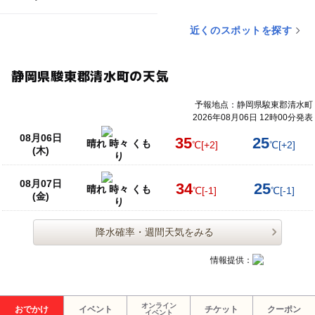
近くのスポットを探す
静岡県駿東郡清水町の天気
予報地点：静岡県駿東郡清水町
2026年08月06日 12時00分発表
08月06日
35
25
晴れ 時々 くも
℃
[+2]
℃
[+2]
(木)
り
08月07日
34
25
晴れ 時々 くも
℃
[-1]
℃
[-1]
(金)
り
降水確率・週間天気をみる
情報提供：
オンライン
おでかけ
イベント
チケット
クーポン
イベント