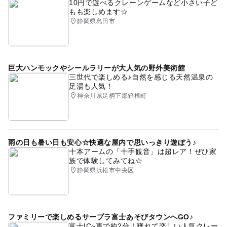
10円で遊べるクレーンゲームなど小さい子ど
もも楽しめます☆
静岡県島田市
巨大ハンモックやシールラリーが大人気の野外美術館
三世代で楽しめる♪自然を感じる天然温泉の
足湯も人気！
神奈川県足柄下郡箱根町
雨の日も暑い日も安心☆快適な屋内で思いっきり遊ぼう♪
十本アームの「十手観音」は超レア！ぜひ家
族で体験してみてね☆
静岡県浜松市中央区
ファミリーで楽しめるサープラ富士あそびタウンへGO♪
富士IC~車で約2分！獲れて楽しい人気クレー