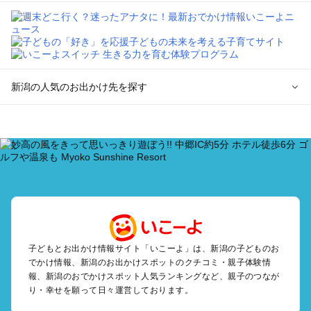
新潟の人気のお出かけ先を探す
新潟のエリアからプール子ども連れのお出かけスポット
を探す
新潟・新発田・月岡・阿賀野川のプールお出かけ
上越・妙高・糸魚川のプールお出かけ
長岡・柏崎・寺泊・魚沼（湯之谷）のプールお出かけ
越後湯沢・苗場のプールお出かけ
燕・三条・弥彦・岩室のプールお出かけ
南魚沼（六日町）・十日町・松之山・津南のプールお出かけ
佐渡・佐渡島のプールお出かけ
子どもとお出かけ情報サイト「いこーよ」は、新潟の子どものお
でかけ情報、新潟のお出かけスポットのクチコミ・親子体験情
村上・瀬波・胎内・岩船のプールお出かけ
報、新潟のおでかけスポット人気ランキングなど、親子のつなが
り・幸せを願って日々運営しております。
新潟の定番お出かけスポット