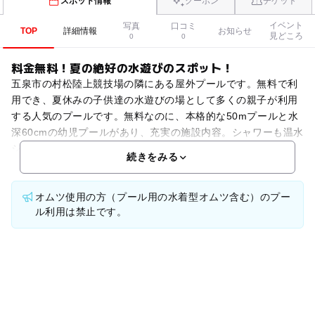
スポット情報
クーポン
チケット
イベント
写真
口コミ
TOP
詳細情報
お知らせ
見どころ
0
0
料金無料！夏の絶好の水遊びのスポット！
五泉市の村松陸上競技場の隣にある屋外プールです。無料で利
用でき、夏休みの子供達の水遊びの場として多くの親子が利用
する人気のプールです。無料なのに、本格的な50mプールと水
深60cmの幼児プールがあり、充実の施設内容。シャワーも温水
シャワーで快適に利用できます。利用期間は毎年小学校
続きをみる
オムツ使用の方（プール用の水着型オムツ含む）のプー
ル利用は禁止です。