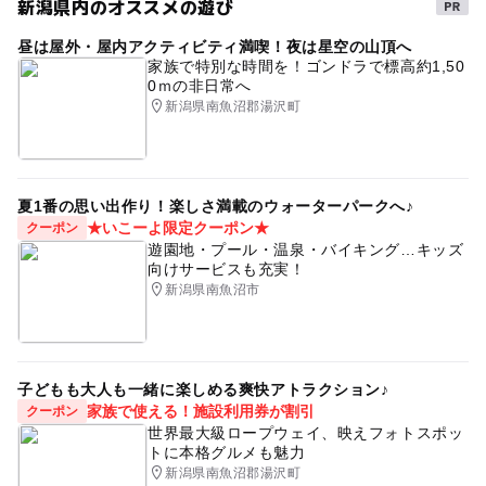
新潟県内のオススメの遊び
昼は屋外・屋内アクティビティ満喫！夜は星空の山頂へ
家族で特別な時間を！ゴンドラで標高約1,50
0ｍの非日常へ
新潟県南魚沼郡湯沢町
夏1番の思い出作り！楽しさ満載のウォーターパークへ♪
★いこーよ限定クーポン★
クーポン
遊園地・プール・温泉・バイキング…キッズ
向けサービスも充実！
新潟県南魚沼市
子どもも大人も一緒に楽しめる爽快アトラクション♪
家族で使える！施設利用券が割引
クーポン
世界最大級ロープウェイ、映えフォトスポッ
トに本格グルメも魅力
新潟県南魚沼郡湯沢町