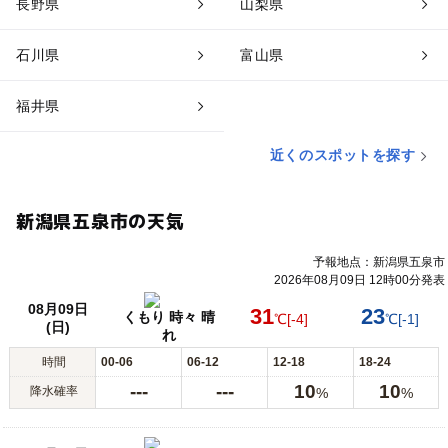
長野県
山梨県
石川県
富山県
福井県
近くのスポットを探す
新潟県五泉市の天気
予報地点：新潟県五泉市
2026年08月09日 12時00分発表
08月09日
31
23
くもり 時々 晴
℃
[-4]
℃
[-1]
(日)
れ
時間
00-06
06-12
12-18
18-24
---
---
10
10
降水確率
%
%