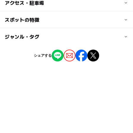
子供の料金
アクセス・駐車場
中学生以下
市内 無料
交通アクセス
スポットの特徴
市外 1回 100円
●JR磐越西線「五泉駅」より車で15分
●磐越自動車道「安田IC」より車で25分
ー
ー
駐車場あり
ジャンル・タグ
駅から近い
大人の料金
市内 1回 100円
ー
ー
授乳室あり
託児所
ジャンル
市外 1回 200円
シェアする
プール
ー
ー
雨でもOK
ベビーカーOK
タグ
ー
ー
食事持込OK
レストラン
夏休み2026
GW(ゴールデンウィーク)2027
ー
ー
売店
オムツ交換台
50mプール
無料施設
水遊び2026
屋外プール
幼児プール
節約お出かけ
0円スポット