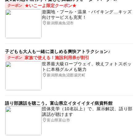
★いこーよ限定クーポン★
クーポン
遊園地・プール・温泉・バイキング…キッズ
向けサービスも充実！
新潟県南魚沼市
子どもも大人も一緒に楽しめる爽快アトラクション♪
家族で使える！施設利用券が割引
クーポン
世界最大級ロープウェイ、映えフォトスポッ
トに本格グルメも魅力
新潟県南魚沼郡湯沢町
語り部講話を聴こう。富山県立イタイイタイ病資料館
団体見学（10名以上）で、展示解説、語り部
講話が聴けます
富山県富山市