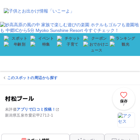
会員登録
プレゼント
メニュー
このスポットの周辺から探す
村松プール
保存
7
未評価
アプリで口コミ投稿！
新潟県五泉市愛宕甲2712-1