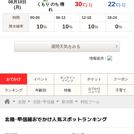
08月10日
30
22
くもり のち 晴
℃
[-1]
℃
[-1]
(月)
れ
時間
00-06
06-12
12-18
18-24
10
10
10
0
降水確率
%
%
%
%
週間天気をみる
情報提供：
オンライン
おでかけ
イベント
チケット
クーポン
イベント
おでかけ
ランキング
年齢別
特集
子育て
ニュース
全国
北陸･甲信越
新潟県
村松プール
北陸･甲信越おでかけ人気スポットランキング