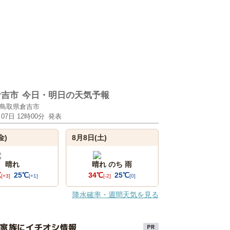
倉吉市
今日・明日の天気予報
鳥取県倉吉市
月07日 12時00分
発表
金)
8月8日(土)
晴れ
晴れ のち 雨
℃
25℃
34℃
25℃
[+3]
[+1]
[-2]
[0]
降水確率・週間天気を見る
け家族にイチオシ情報