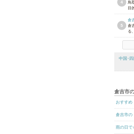
4
鳥
目的
倉
5
倉
る
中国･四
倉吉市
おすすめ
倉吉市の
雨の日で