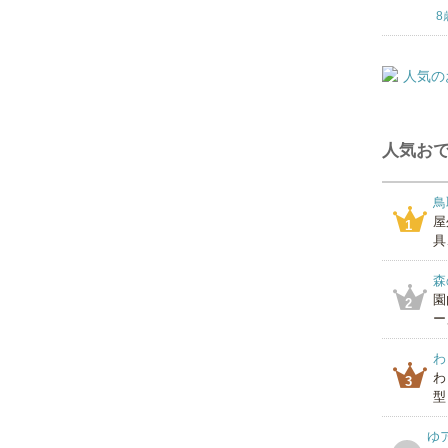
8
人気おで
鳥
屋
1
具
森
園
2
ー
わ
わ
3
型
ゆ