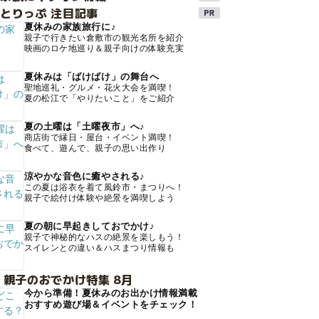
とりっぷ 注目記事
夏休みの家族旅行に♪
親子で行きたい倉敷市の観光名所を紹介
映画のロケ地巡り＆親子向けの体験充実
夏休みは「ばけばけ」の舞台へ
聖地巡礼・グルメ・花火大会を満喫！
夏の松江で「やりたいこと」をご紹介
夏の土曜は「土曜夜市」へ♪
商店街で縁日・屋台・イベント満喫！
食べて、遊んで、親子の思い出作り
涼やかな音色に癒やされる♪
この夏は浴衣を着て風鈴市・まつりへ！
親子で絵付け体験や絶景を満喫しよう
夏の朝に早起きしておでかけ♪
親子で神秘的なハスの絶景を楽しもう！
スイレンとの違い＆ハスまつり情報も
 親子のおでかけ特集 8月
今から準備！夏休みのお出かけ情報満載
おすすめ遊び場＆イベントをチェック！