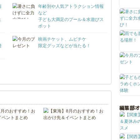
情
年齢別や人気アトラクション情報
など
ェ
子ども大満足のプール＆水遊びス
ポット
映画チケット、ムビチケ
遊
限定グッズなどが当たる！
！
編集部