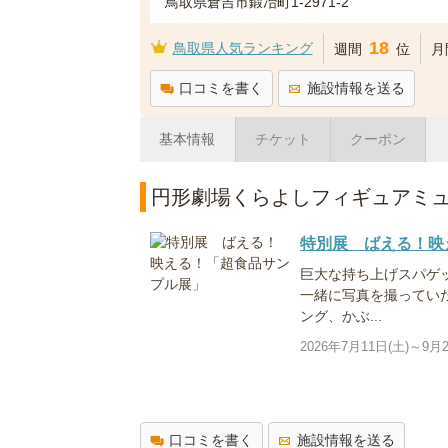
鳥取県倉吉市鍛冶町1-2971-2
18
鳥取県人気ランキング
週間
位
月
口コミを書く
施設情報を送る
基本情報
チケット
クーポン
円形劇場くらよしフィギュアミ
特別展 ばえる！映
巨大な持ち上げスパゲ
一緒に写真を撮ってい
ング、かぶ...
2026年7月11日(土)～9月2
口コミを書く
施設情報を送る