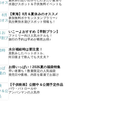
夏休みの思い出作りに行きたい夏祭り
水遊びスポット＆子供無料イベントも
【東海】8月＆夏休みのオススメ
参加無料ポケモンスタンプラリー♪
気分爽快水遊びスポット情報も！
いこーよおすすめ【早割プラン】
ファミリー向け人気ホテルも！
旅行の予約は早めが断然お得♪
水分補給時は要注意！
直飲みしたペットボトル、
何日後まで飲んでも大丈夫？
お得いっぱい！2026夏の福袋特集
早い者勝ち！数量限定の人気福袋
発売日や価格、内容を最速でお届け
【子供映画】公開中＆公開予定作品
パウ・パトロールや
アンパンマンの人気作