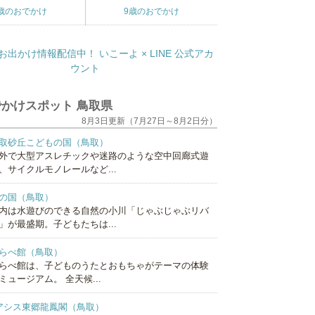
歳のおでかけ
9歳のおでかけ
かけスポット 鳥取県
8月3日更新（7月27日～8月2日分）
取砂丘こどもの国（鳥取）
外で大型アスレチックや迷路のような空中回廊式遊
、サイクルモノレールなど...
の国（鳥取）
内は水遊びのできる自然の小川「じゃぶじゃぶリバ
」が最盛期。子どもたちは...
らべ館（鳥取）
らべ館は、子どものうたとおもちゃがテーマの体験
ミュージアム。 全天候...
アシス東郷龍鳳閣（鳥取）