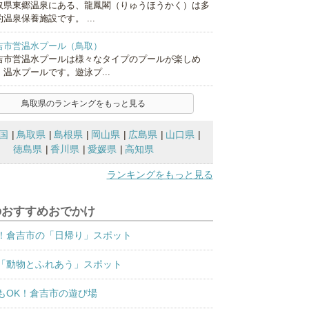
取県東郷温泉にある、龍鳳閣（りゅうほうかく）は多
温泉保養施設です。 ...
吉市営温水プール（鳥取）
吉市営温水プールは様々なタイプのプールが楽しめ
、温水プールです。遊泳プ...
鳥取県のランキングをもっと見る
国
鳥取県
島根県
岡山県
広島県
山口県
徳島県
香川県
愛媛県
高知県
ランキングをもっと見る
のおすすめおでかけ
！倉吉市の「日帰り」スポット
「動物とふれあう」スポット
もOK！倉吉市の遊び場