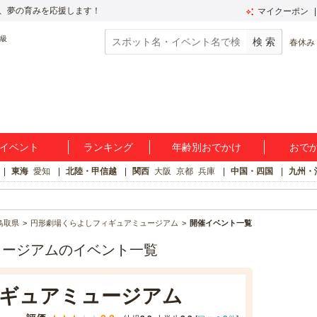
、夢の育みを応援します！
マイクーポン
春休み
イベント
ランキング
年齢別おでかけ
おで
東海
愛知
北陸・甲信越
関西
大阪
京都
兵庫
中国・四国
九州・
鳥取県
円形劇場くらよしフィギュアミュージアム
開催イベント一覧
ュージアムのイベント一覧
ギュアミュージアム