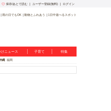
保存/あとで読む
ユーザー登録(無料)
ログイン
雨の日でもOK
動物とふれあう
1日中遊べるスポット
かけニュース
子育て
特集
沖縄
福岡