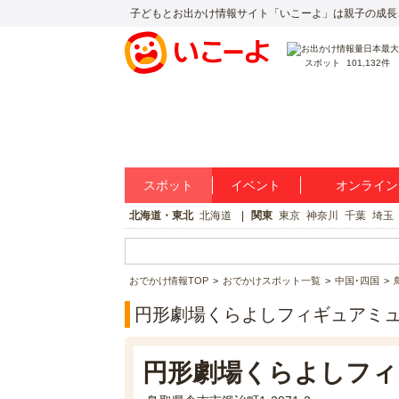
子どもとお出かけ情報サイト「いこーよ」は親子の成長
スポット
101,132件
スポット
イベント
オンライン
北海道・東北
北海道
関東
東京
神奈川
千葉
埼玉
おでかけ情報TOP
おでかけスポット一覧
中国･四国
円形劇場くらよしフィギュアミ
円形劇場くらよしフィ