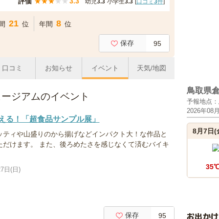
評価
★
★
★
★
★
3.3
幼児
3.3
小学生
3.3
[
口コミ
3
件
]
21
8
間
位
年間
位
保存
95
口コミ
お知らせ
イベント
天気/地図
鳥取県
ュージアムのイベント
予報地点：
2026年08
える！「超食品サンプル展」
8月7日(
ッティや山盛りのから揚げなどインパクト大！な作品と
ただけます。 また、後ろめたさを感じなくて済むバイキ
35
7日(日)
お出か
保存
95