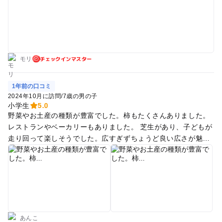
た。 節分が過ぎ、店内には本格的な雛人形が置いていました。
岐阜県のお土産やお酒等のほか、いちごやバラの切り花、柿の
お菓子等地元で作ったものも多く売られていました。
チェックインマスター
モリ
1年前の口コミ
2024年10月に訪問
/
7歳の男の子
小学生
5.0
野菜やお土産の種類が豊富でした。柿もたくさんありました。
レストランやベーカリーもありました。 芝生があり、子どもが
走り回って楽しそうでした。広すぎずちょうど良い広さが魅力
的でした。
あんこ