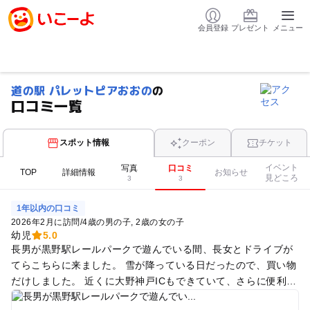
会員登録
プレゼント
メニュー
道の駅 パレットピアおおの
の
口コミ一覧
スポット情報
クーポン
チケット
イベント
写真
口コミ
TOP
詳細情報
お知らせ
見どころ
3
3
1年以内の口コミ
2026年2月に訪問
/
4歳の男の子
2歳の女の子
幼児
5.0
長男が黒野駅レールパークで遊んでいる間、長女とドライブが
てらこちらに来ました。 雪が降っている日だったので、買い物
だけしました。 近くに大野神戸ICもできていて、さらに便利に
なったと思いました。 トイレが新しくなっていると思いまし