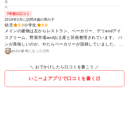
7年前の口コミ
2019年3月に訪問
/
4歳の男の子
幼児
3.0
小学生
3.0
メインの建物は左からレストラン、ベーカリー、デリandアイ
スクリーム、野菜市場andお土産と区画整理されています。 パ
ンが美味しいのか、やたらベーカリーが混雑していました。 建
物の約半分を占める野菜市場andお土産コーナーですが、珍し
po2o
/
参考に
なった!
2件
い野菜や果物にも出会えます。 そして安い。農協なので。 買
えばなかなかお高い緑茶も、お茶で有名な地域がら、とても安
＼ おでかけしたら口コミを書こう ／
く手に入ります。 (お茶屋さんで100g500円程の中クラスも、2
00gで500円) あと、あちこちで試食を勧められるので、お腹い
いこーよアプリで口コミを書く
っぱいになってしまいます。 草餅の実演販売があって、試食係
のお兄さんは後ろから追いかけてきます（笑） バスで行けるの
はありがたいですが、時間によっては2時間くらいありませ
ん。 真ん中に広い芝生があり、出店も2、3出ています。 滞在
時間的には3時間程かと思います。