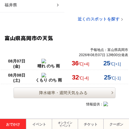
福井県
近くのスポットを探す
富山県高岡市の天気
予報地点：富山県高岡市
2026年08月07日 12時00分発表
08月07日
36
25
℃
[+4]
℃
[+1]
晴れ のち 雨
(金)
08月08日
32
25
℃
[-4]
℃
[-1]
くもり のち 雨
(土)
降水確率・週間天気をみる
情報提供：
オンライン
おでかけ
イベント
チケット
クーポン
イベント