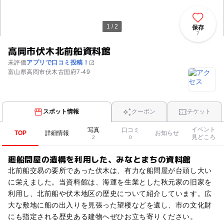
1 / 2
保存
7
高岡市伏木北前船資料館
未評価
アプリで口コミ投稿！
富山県高岡市伏木古国府7‐49
スポット情報
クーポン
チケット
イベント
写真
口コミ
TOP
詳細情報
お知らせ
見どころ
2
0
廻船問屋の遺構を利用した、みなとまちの資料館
北前船交易の要所であった伏木は、有力な船問屋が台頭し大い
に栄えました。当資料館は、海運を生業とした秋元家の旧家を
利用し、北前船や伏木地区の歴史について紹介しています。広
大な敷地に船の出入りを見張った望楼などを遺し、市の文化財
にも指定される歴史ある建物へぜひお立ち寄りください。