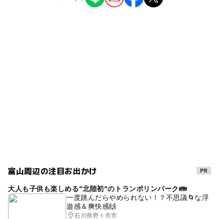
文化施設
◯
ー
雨でもOK
ベビーカーOK
六渡寺駅
タグ
◯
ー
食事持込OK
レストラン
駐車可能台数
夏休み自由研究
駐車場あり
遊びと学び
◯
ー
売店
オムツ交換台
8台
北陸お出かけ
三連休
シルバーウィーク2026
北陸遊び場
雨の日でもOK
石川県
秋
文化財
駐車場料金
無料
夏休み・自由研究2026
午後から遊べる
北陸3県お出かけ
自然体験
北陸
日本の歴史・民俗を学ぶ
学習施設
北陸3県
福井県)
雨でも楽しめる
北陸子連れ
富山周辺の注目お出かけ
船について調べる
GW2016
GW
大人も子供も楽しめる"北陸初"のトランポリンパーク👪
GW(ゴールデンウィーク)2015
一度跳んだらやめられない！？不思議🌀な浮
遊感＆爽快感🙌
GW(ゴールデンウィーク)2016
北陸3県遊び場
石川県野々市市