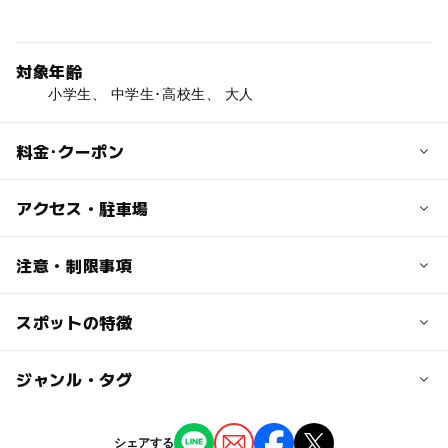
対象年齢
小学生、 中学生･高校生、 大人
料金･クーポン
子供の料金
アクセス・駐車場
中学生以下無料
交通アクセス
注意・制限事項
大人の料金
能越自動車道：高岡北ＩＣより車で15分
高校生以上300円
北陸自動車道：小杉ＩＣ・砺波ＩＣより車で40分
スポットの特徴
日本の歴史・民俗を学ぶ:〇
20人以上の団体または65歳以上の高齢者240円
近くの駅
◯
◯
駐車場あり
ジャンル・タグ
駅から近い
伏木駅
ー
ー
授乳室あり
託児所
ジャンル
シェアする
中伏木駅