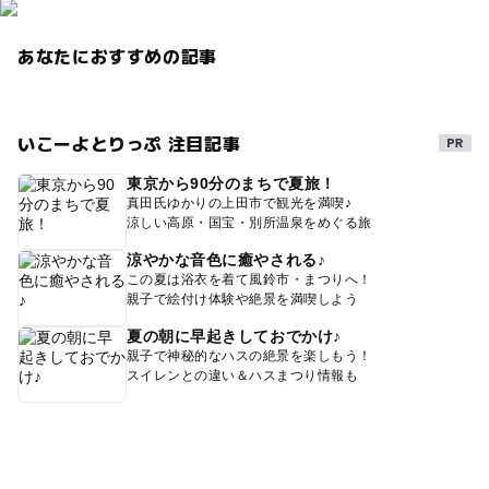
あなたにおすすめの記事
いこーよとりっぷ 注目記事
東京から90分のまちで夏旅！
真田氏ゆかりの上田市で観光を満喫♪
涼しい高原・国宝・別所温泉をめぐる旅
涼やかな音色に癒やされる♪
この夏は浴衣を着て風鈴市・まつりへ！
親子で絵付け体験や絶景を満喫しよう
夏の朝に早起きしておでかけ♪
親子で神秘的なハスの絶景を楽しもう！
スイレンとの違い＆ハスまつり情報も