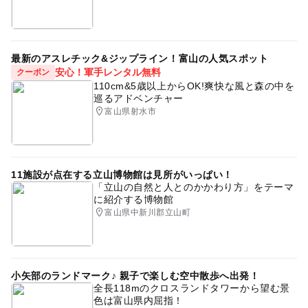
雨でも遊べる
ゴールデンウィーク2016
秋のお出かけ2026
gw2015
北陸3県子連れ
室内
最新のアスレチック&ジップライン！富山の人気スポット
北陸(富山県
ミュージアム
朝から遊べる
漁業体験
安心！軍手レンタル無料
クーポン
110cm&5歳以上からOK!爽快な風と森の中を
日本海
雨の日おでかけ
巡るアドベンチャー
富山県射水市
GW(ゴールデンウィーク)2027
11施設が点在する立山博物館は見所がいっぱい！
「立山の自然と人とのかかわり方」をテーマ
に紹介する博物館
富山県中新川郡立山町
小矢部のランドマーク♪ 親子で楽しむ空中散歩へ出発！
全長118mのクロスランドタワーから望む景
色は富山県内屈指！