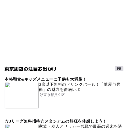
雨の日おでかけ
節約
台東区
節約でおでかけ
◯
◯
売店
オムツ交換台
寒い日
三連休
遊びと学び
0円スポット
つくばエクスプレス(東京都)
無料施設
夏休み自由研究
タダでお出かけ
シルバーウィーク2026
室内
科学館・博物館
無料
東武伊勢崎線(東京都)
日本の歴史・民俗を学ぶ
午後から遊べる
梅雨
GW(ゴールデンウィーク)2027
東京周辺の注目お出かけ
夜まで遊べる
雨のお出かけ
節約お出かけ
本格和食&キッズメニューに子供も大満足！
伝統工芸体験
夏休み・自由研究2026
東京都
3歳以下無料のドリンクバーも！「華屋与兵
衛」の魅力を徹底レポ
東武伊勢崎線
伝統工芸
伝統工芸を学ぶ
東京都足立区
駅から近い
夏休み2026
浅草観光
ミュージアム
屋内施設
春休み2027
文化・歴史にふれる
☆Jリーグ無料招待☆スタジアムの熱狂を体感しよう！
0円お出かけ
冬休み2025-2026
無料観覧日あり
家族・友人とサッカー観戦で最高の週末を過