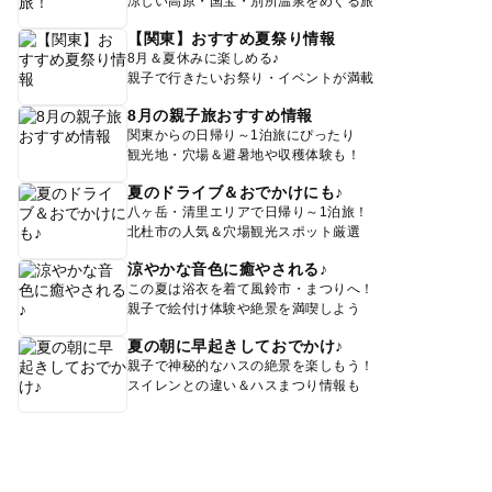
涼しい高原・国宝・別所温泉をめぐる旅
【関東】おすすめ夏祭り情報
8月＆夏休みに楽しめる♪
親子で行きたいお祭り・イベントが満載
8月の親子旅おすすめ情報
関東からの日帰り～1泊旅にぴったり
観光地・穴場＆避暑地や収穫体験も！
夏のドライブ＆おでかけにも♪
八ヶ岳・清里エリアで日帰り～1泊旅！
北杜市の人気＆穴場観光スポット厳選
涼やかな音色に癒やされる♪
この夏は浴衣を着て風鈴市・まつりへ！
親子で絵付け体験や絶景を満喫しよう
夏の朝に早起きしておでかけ♪
親子で神秘的なハスの絶景を楽しもう！
スイレンとの違い＆ハスまつり情報も