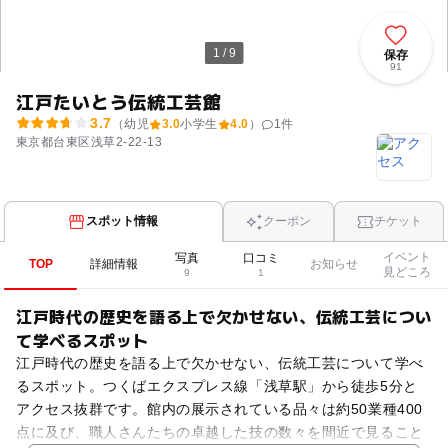
1 / 9
保存
91
江戸たいとう伝統工芸館
3.7
（幼児
3.0
小学生
4.0
）
1
件
東京都台東区浅草2-22-13
スポット情報
クーポン
チケット
イベント
写真
口コミ
TOP
詳細情報
お知らせ
見どころ
9
1
江戸時代の歴史を語る上で欠かせない、伝統工芸につい
て学べるスポット
江戸時代の歴史を語る上で欠かせない、伝統工芸について学べ
るスポット。つくばエクスプレス線「浅草駅」から徒歩5分と
アクセス抜群です。館内の展示されている品々は約50業種400
点に及び、職人さんたちの卓越した技の数々を間近で見ること