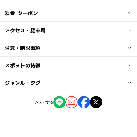
料金･クーポン
子供の料金
アクセス・駐車場
無料
交通アクセス
注意・制限事項
大人の料金
車の場合：公共交通機関をご利用ください。
無料
電車の場合：つくばエキスプレス線 「浅草駅」から徒歩
スポットの特徴
無料観覧日あり：〇
5分／都営地下鉄浅草線・東京メトロ銀座線「浅草駅」か
日本の歴史・民俗を学ぶ：〇
ら徒歩15分
伝統工芸を学ぶ：〇
ー
◯
駐車場あり
ジャンル・タグ
駅から近い
近くの駅
ー
ー
授乳室あり
託児所
ジャンル
浅草駅
シェアする
博物館・科学館
◯
ー
雨でもOK
ベビーカーOK
駐車場詳細
無し
タグ
ー
ー
食事持込OK
レストラン