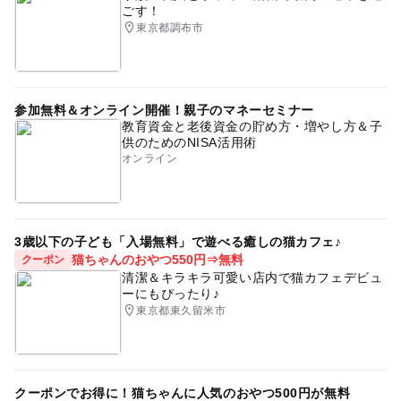
ごす！
雨でも遊べる
秋のお出かけ2026
節約おでかけ
東京都調布市
節約子連れ
0円遊び場
東京メトロ銀座線
室内施設
伝統芸能体験
タイムスリップ
参加無料＆オンライン開催！親子のマネーセミナー
雨でもOK
暑い日でもOK
雨でも楽しめる
教育資金と老後資金の貯め方・増やし方＆子
供のためのNISA活用術
つくばエクスプレス
学習施設
寒くても楽しめる
オンライン
工芸体験
寒い日でもOK
遊び場
雨の日でもOK
屋内遊び場
節約遊び場
3歳以下の子ども「入場無料」で遊べる癒しの猫カフェ♪
猫ちゃんのおやつ550円⇒無料
クーポン
清潔＆キラキラ可愛い店内で猫カフェデビュ
ーにもぴったり♪
東京都東久留米市
クーポンでお得に！猫ちゃんに人気のおやつ500円が無料