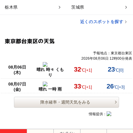
栃木県
茨城県
近くのスポットを探す
東京都台東区の天気
予報地点：東京都台東区
2026年08月06日 12時00分発表
08月06日
32
23
晴れ 時々 くも
℃
[+1]
℃
[0]
(木)
り
08月07日
33
26
℃
[+1]
℃
[+3]
晴れ 一時 雨
(金)
降水確率・週間天気をみる
情報提供：