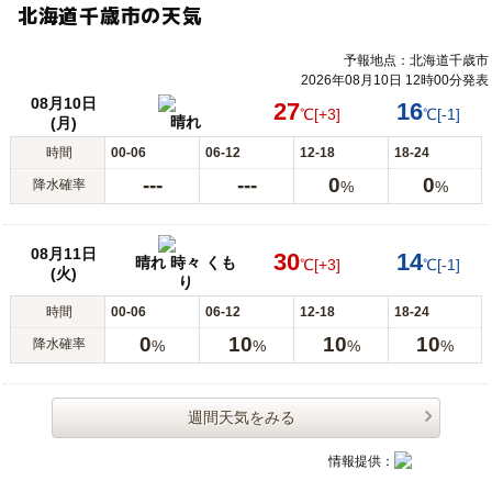
北海道千歳市の天気
予報地点：北海道千歳市
2026年08月10日 12時00分発表
08月10日
27
16
℃
[+3]
℃
[-1]
晴れ
(月)
時間
00-06
06-12
12-18
18-24
---
---
0
0
降水確率
%
%
08月11日
30
14
晴れ 時々 くも
℃
[+3]
℃
[-1]
(火)
り
時間
00-06
06-12
12-18
18-24
0
10
10
10
降水確率
%
%
%
%
週間天気をみる
情報提供：