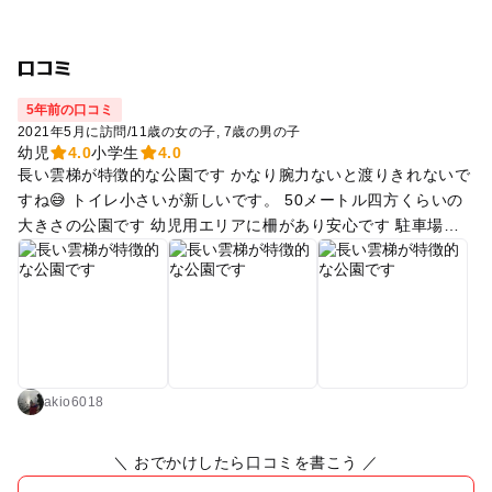
口コミ
5年前の口コミ
2021年5月に訪問
/
11歳の女の子
7歳の男の子
幼児
4.0
小学生
4.0
長い雲梯が特徴的な公園です かなり腕力ないと渡りきれないで
すね😅 トイレ小さいが新しいです。 50メートル四方くらいの
大きさの公園です 幼児用エリアに柵があり安心です 駐車場無
くて路側帯狭いです
akio6018
＼ おでかけしたら口コミを書こう ／