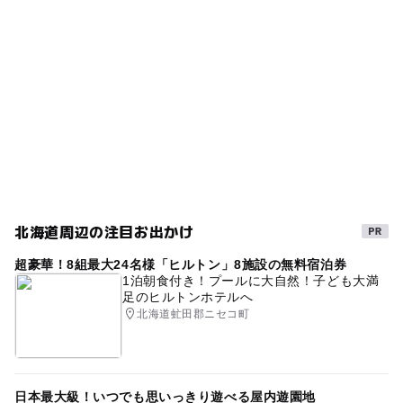
無料施設
ベンチあり
雲梯
鉄棒
夏休み2026
ー
ー
売店
オムツ交換台
砂場
冬のお出かけ
ブランコ
スプリング遊具
春休み2027
冬休み2025-2026
すべり台
雪遊び2025-2026
北海道周辺の注目お出かけ
超豪華！8組最大24名様「ヒルトン」8施設の無料宿泊券
1泊朝食付き！プールに大自然！子ども大満
足のヒルトンホテルへ
北海道虻田郡ニセコ町
日本最大級！いつでも思いっきり遊べる屋内遊園地