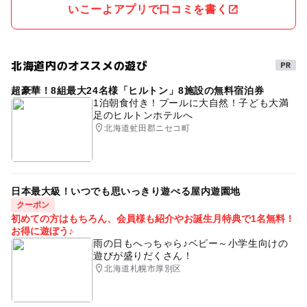
いこーよアプリで口コミを書く
北海道内のオススメの遊び
超豪華！8組最大24名様「ヒルトン」8施設の無料宿泊券
1泊朝食付き！プールに大自然！子ども大満
足のヒルトンホテルへ
北海道虻田郡ニセコ町
日本最大級！いつでも思いっきり遊べる屋内遊園地
クーポン
初めての方はもちろん、会員様も紹介やお誕生月特典で1名無料！
お得に遊ぼう♪
雨の日もへっちゃら♪ベビー～小学生向けの
遊びが盛りだくさん！
北海道札幌市厚別区