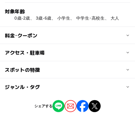
対象年齢
0歳-2歳、 3歳-6歳、 小学生、 中学生･高校生、 大人
料金･クーポン
子供の料金
アクセス・駐車場
無料
交通アクセス
スポットの特徴
大人の料金
千歳線 千歳駅より徒歩6分
無料
ー
ー
駐車場あり
ジャンル・タグ
駅から近い
近くの駅
千歳駅
ー
ー
授乳室あり
託児所
ジャンル
シェアする
公園・総合公園
ー
◯
雨でもOK
ベビーカーOK
長都駅
タグ
◯
ー
食事持込OK
レストラン
南千歳駅