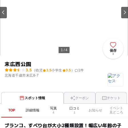
1 / 4
保存
3
末広西公園
3.5
（幼児
3.5
小学生
3.5
）
1
件
北海道千歳市末広8-7
スポット情報
クーポン
チケット
イベント
写真
口コミ
TOP
詳細情報
お知らせ
見どころ
4
1
ブランコ、すべり台が大小2種類設置！幅広い年齢の子