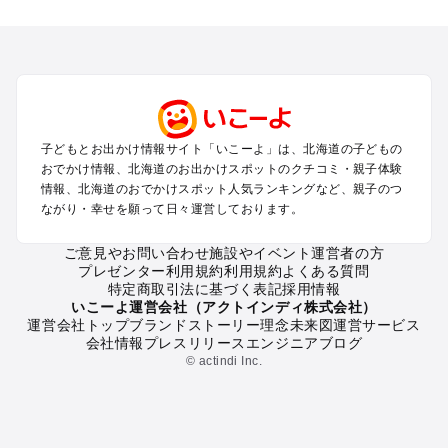
北海道のエリアからプール子ども連れのお出かけスポッ
トを探す
札幌（大通公園・すすきの）周辺のプールお出かけ
旭川・美瑛・層雲峡のプールお出かけ
登別・洞爺湖・苫小牧・室蘭のプールお出かけ
函館・湯の川温泉・大沼・松前のプールお出かけ
帯広・十勝・サホロ・狩勝高原のプールお出かけ
子どもとお出かけ情報サイト「いこーよ」は、北海道の子どもの
千歳・石狩・空知・美唄のプールお出かけ
おでかけ情報、北海道のお出かけスポットのクチコミ・親子体験
小樽・積丹・キロロのプールお出かけ
情報、北海道のおでかけスポット人気ランキングなど、親子のつ
富良野・美瑛・トマム・占冠のプールお出かけ
ながり・幸せを願って日々運営しております。
ニセコ・ルスツのプールお出かけ
知床・ウトロ・羅臼・網走・北見のプールお出かけ
ご意見やお問い合わせ
施設やイベント運営者の方
プレゼンター利用規約
利用規約
よくある質問
釧路・阿寒・屈斜路・川湯・根室のプールお出かけ
特定商取引法に基づく表記
採用情報
えりも・日高・新冠のプールお出かけ
いこーよ運営会社（アクトインディ株式会社）
稚内・宗谷岬・留萌のプールお出かけ
運営会社トップ
ブランドストーリー
理念
未来図
運営サービス
会社情報
プレスリリース
エンジニアブログ
離島（利尻・礼文・天売・焼尻）のプールお出かけ
© actindi Inc.
北海道の定番お出かけスポット
北海道の遊園地
北海道の動物園