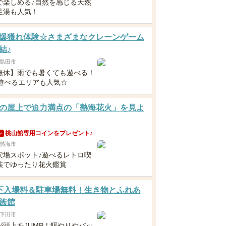
で楽しめる♪自然を感じる天然
足湯も人気！
爆獲れ体験☆さまざまなクレーンゲーム
結♪
島田市
無休】雨でも暑くても遊べる！
で遊べるエリアも人気☆
の屋上で迫力満点の「熱海花火」を見よ
桃山館専用コインをプレゼント♪
ン
熱海市
穴場スポット♪遊べるレトロ喫
族でゆったり花火鑑賞
下入場料＆駐車場無料！生き物とふれあ
族館
下田市
が頭上をJUMP！餌やりやバッ