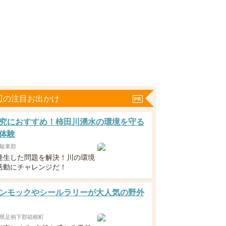
辺の注目お出かけ
究におすすめ！柿田川湧水の環境を守る
体験
駿東郡
発生した問題を解決！川の環境
活動にチャレンジだ！
ンモックやシールラリーが大人気の野外
県足柄下郡箱根町