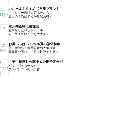
いこーよおすすめ【早割プラン】
ファミリー向け人気ホテルも！
旅行の予約は早めが断然お得♪
水分補給時は要注意！
直飲みしたペットボトル、
何日後まで飲んでも大丈夫？
お得いっぱい！2026夏の福袋特集
早い者勝ち！数量限定の人気福袋
発売日や価格、内容を最速でお届け
【子供映画】公開中＆公開予定作品
パウ・パトロールや
アンパンマンの人気作