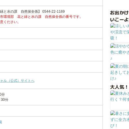
お出か
水の課 自然保全係】 0544-22-1169
市環境部 花と緑と水の課 自然保全係の番号です。
いこーよ
意ください。
ャル（公式）サイトへ
大人気！
0分
30分
園