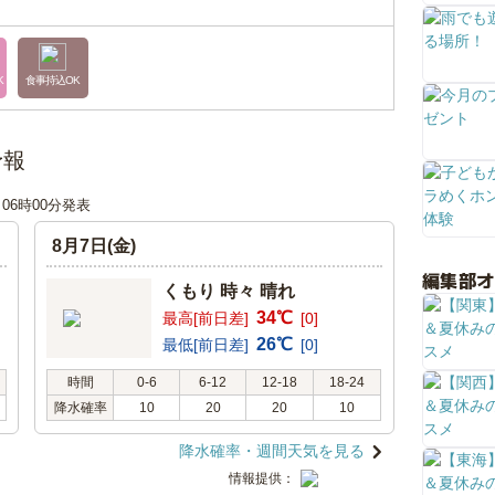
K
食事持込OK
予報
日 06時00分発表
8月7日(金)
編集部
くもり 時々 晴れ
34℃
最高[前日差]
[0]
26℃
最低[前日差]
[0]
時間
0-6
6-12
12-18
18-24
降水確率
10
20
20
10
降水確率・週間天気を見る
情報提供：