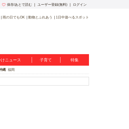
保存/あとで読む
ユーザー登録(無料)
ログイン
雨の日でもOK
動物とふれあう
1日中遊べるスポット
かけニュース
子育て
特集
沖縄
福岡