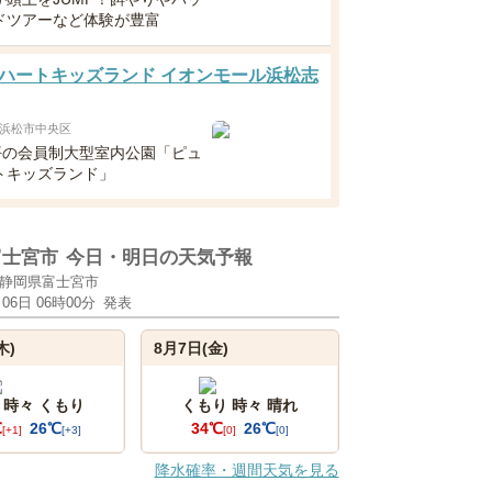
ドツアーなど体験が豊富
ハートキッズランド イオンモール浜松志
浜松市中央区
0坪の会員制大型室内公園「ピュ
トキッズランド」
富士宮市
今日・明日の天気予報
静岡県富士宮市
月06日 06時00分
発表
木)
8月7日(金)
 時々 くもり
くもり 時々 晴れ
℃
26℃
34℃
26℃
[+1]
[+3]
[0]
[0]
降水確率・週間天気を見る