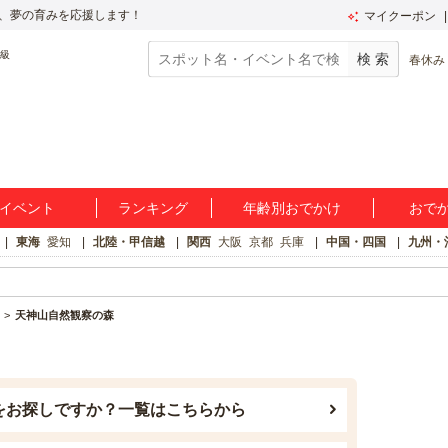
、夢の育みを応援します！
マイクーポン
春休み
イベント
ランキング
年齢別おでかけ
おで
東海
愛知
北陸・甲信越
関西
大阪
京都
兵庫
中国・四国
九州・
天神山自然観察の森
をお探しですか？一覧はこちらから