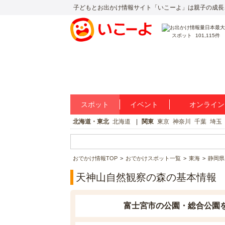
子どもとお出かけ情報サイト「いこーよ」は親子の成長
スポット
101,115件
スポット
イベント
オンライン
北海道・東北
北海道
関東
東京
神奈川
千葉
埼玉
おでかけ情報TOP
おでかけスポット一覧
東海
静岡県
天神山自然観察の森の基本情報
富士宮市の公園・総合公園