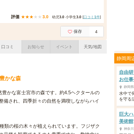
評価
★
★
★
★
★
3.0
幼児
3.0
小学生
3.0
[
口コミ
1
件
]
保存
4
口コミ
お知らせ
イベント
天気/地図
静岡周
自由研
豊かな森
お仕事
静岡県
然豊かな富士宮市の森です。約4.5ヘクタールの
水中で
を守る
整備され、四季折々の自然を満喫しながらハイ
巨大ハ
美術館
5種類の桜の木々が植えられています。フジザク
神奈川