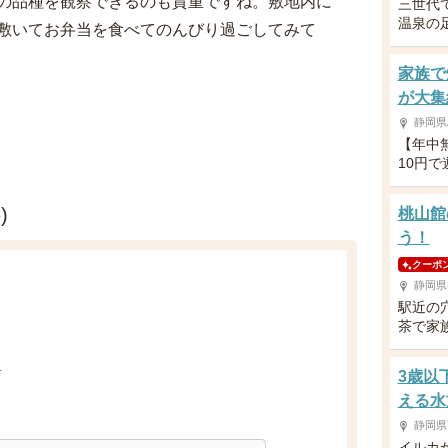
の品種を観察できるのも貴重ですね。敷地内に
三世代
温泉の
敷いてお弁当を食べてのんびり過ごしてみて
家族で
が大集
静岡県
【年中
10円
)
桃山館
う！
クーポ
静岡県
駅近の
茶で家
？
3歳以
？
える水
静岡県
イルカ