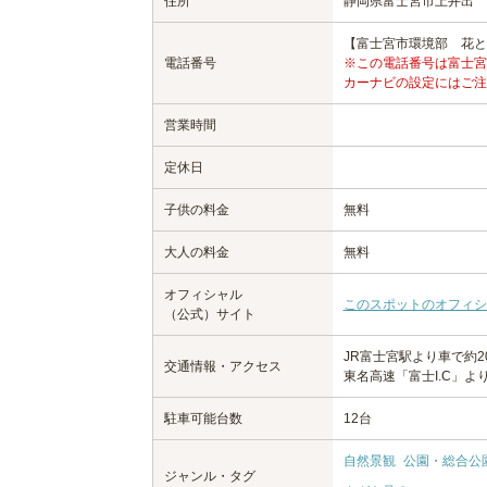
住所
静岡県富士宮市上井出
【富士宮市環境部 花と緑と
電話番号
※この電話番号は富士宮
カーナビの設定にはご注
営業時間
定休日
子供の料金
無料
大人の料金
無料
オフィシャル
このスポットのオフィシ
（公式）サイト
JR富士宮駅より車で約2
交通情報・アクセス
東名高速「富士I.C」より
駐車可能台数
12台
自然景観
公園・総合公
ジャンル・タグ