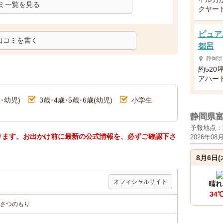
ミ一覧を見る
クヤー
ピュア
口コミを書く
都呂
静岡県
約52
アハー
･幼児)
3歳･4歳･5歳･6歳(幼児)
小学生
静岡県
予報地点：
ります。お出かけ前に最新の公式情報を、必ずご確認下さ
2026年08
8月6日(
オフィシャルサイト
晴れ
34
さつのもり