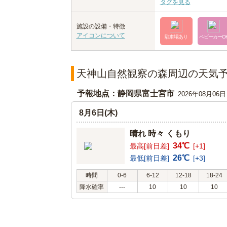
タグを見る
施設の設備・特徴
アイコンについて
駐車場あり
ベビーカーO
天神山自然観察の森周辺の天気
予報地点：静岡県富士宮市
2026年08月06
8月6日(木)
晴れ 時々 くもり
34℃
最高[前日差]
[+1]
26℃
最低[前日差]
[+3]
時間
0-6
6-12
12-18
18-24
降水確率
---
10
10
10