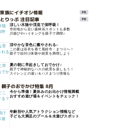
け家族にイチオシ情報
とりっぷ 注目記事
涼しい木陰や渓流で深呼吸！
市街地から近い森林浴スポットも多数
川遊びやハイキングを親子で満喫♪
涼やかな音色に癒やされる♪
この夏は浴衣を着て風鈴市・まつりへ！
親子で絵付け体験や絶景を満喫しよう
夏の朝に早起きしておでかけ♪
親子で神秘的なハスの絶景を楽しもう！
スイレンとの違い＆ハスまつり情報も
 親子のおでかけ特集 8月
今から準備！夏休みのお出かけ情報満載
おすすめ遊び場＆イベントをチェック！
年齢別や人気アトラクション情報など
子ども大満足のプール＆水遊びスポット