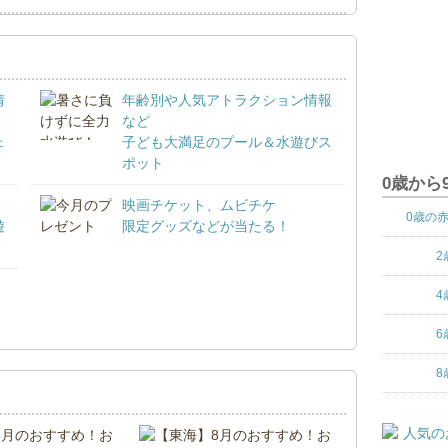
情
年齢別や人気アトラクション情報
など
ェ
子ども大満足のプール＆水遊びス
ポット
0歳から
映画チケット、ムビチケ
0歳の
遊
限定グッズなどが当たる！
2
4
！
6
8