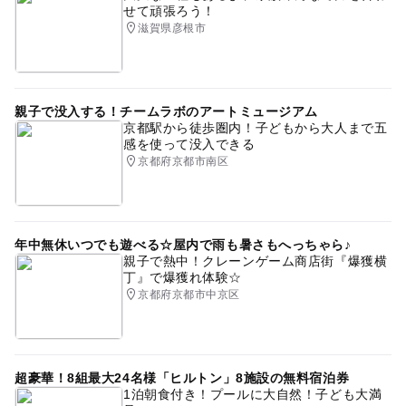
せて頑張ろう！
滋賀県彦根市
親子で没入する！チームラボのアートミュージアム
京都駅から徒歩圏内！子どもから大人まで五
感を使って没入できる
京都府京都市南区
年中無休いつでも遊べる☆屋内で雨も暑さもへっちゃら♪
親子で熱中！クレーンゲーム商店街『爆獲横
丁』で爆獲れ体験☆
京都府京都市中京区
超豪華！8組最大24名様「ヒルトン」8施設の無料宿泊券
1泊朝食付き！プールに大自然！子ども大満