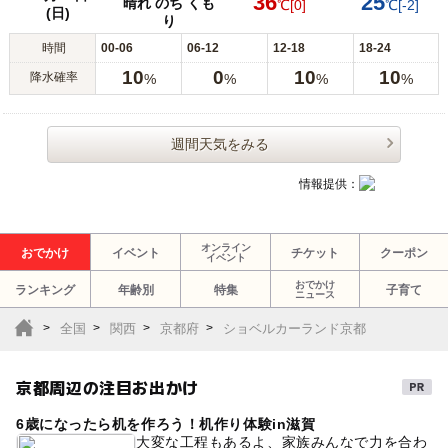
36
25
晴れ のち くも
℃
[0]
℃
[-2]
(日)
り
時間
00-06
06-12
12-18
18-24
10
0
10
10
降水確率
%
%
%
%
週間天気をみる
情報提供：
オンライン
おでかけ
イベント
チケット
クーポン
イベント
おでかけ
ランキング
年齢別
特集
子育て
ニュース
全国
関西
京都府
ショベルカーランド京都
京都周辺の注目お出かけ
6歳になったら机を作ろう！机作り体験in滋賀
大変な工程もあるよ、家族みんなで力を合わ