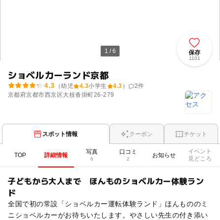
1 / 6
保存
1101
ショベルカーランド京都
4.3
（幼児
4.3
小学生
4.3
）
2
件
京都府京都市西京区大枝沓掛町26-279
スポット情報
クーポン
チケット
イベント
写真
口コミ
TOP
詳細情報
お知らせ
見どころ
6
2
子どもから大人まで ほんものショベルカー体験ラン
ド
全国で初の常設「ショベルカー運転体験ランド」ほんもののミ
ニショベルカーがお待ちいたします。やさしい先生の付き添い