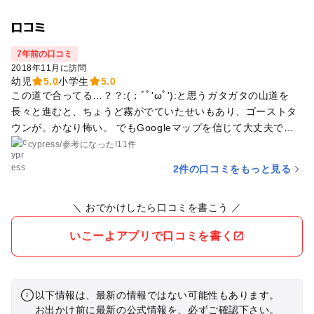
口コミ
7年前の口コミ
2018年11月に訪問
幼児
5.0
小学生
5.0
この道で合ってる…？？:(；ﾞﾟ'ωﾟ'):と思うガタガタの山道を
長々と進むと、ちょうど霧がでていたせいもあり、ゴーストタ
ウンが。かなり怖い。 でもGoogleマップを信じて大丈夫でし
た。 ナイトスクープで出てきそうな手作りランド。 1日保険と
cypress
/
参考に
なった!
11件
か入ってないんだろなーと、息子が怪我をさせてもしても、そ
2件の口コミをもっと見る
の辺りは昭和なので自己責任で親が気をつけるしかない感じ。
(と思われる雰囲気） おっちゃんに教えてもらい、3歳10ヶ月の
＼ おでかけしたら口コミを書こう ／
息子は運転しまくって楽しんでいた。1歳半の息子は、座って
写真のみ。私はちょっと運転させてもらう。また次は運転でき
いこーよアプリで口コミを書く
るようになってからかな。 事故がなかったからのだと思います
が、本物を動かすのは大人も子どももめちゃくちゃ楽しかった
です。
以下情報は、最新の情報ではない可能性もあります。
お出かけ前に最新の公式情報を、必ずご確認下さい。