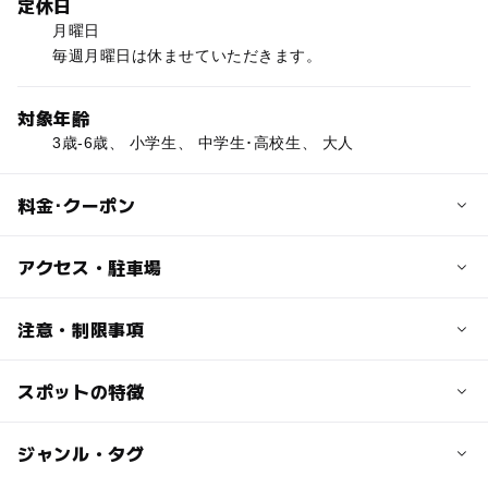
定休日
月曜日
毎週月曜日は休ませていただきます。
対象年齢
3歳-6歳、 小学生、 中学生･高校生、 大人
料金･クーポン
子供の料金
アクセス・駐車場
体験コース 約30分 2000円
交通アクセス
注意・制限事項
大人の料金
車でお越しください
2,000円
名神高速大山崎JCー京都縦貫道・大原野出口ー国道9号
スポットの特徴
京都西山の山頂 標高400ｍ
コース内容はご相談！
線 京都霊園信号左折約10分
猿 鹿 小鳥 緑 紅葉 自然がいっぱい
京都縦貫道・沓掛出口 －国道9号
京都市街の遠景も望めます
◯
ー
駐車場あり
ジャンル・タグ
駅から近い
線 京都霊園信号右折約10分
お弁当を食べに来てください
山頂の団地内 途中案内あり