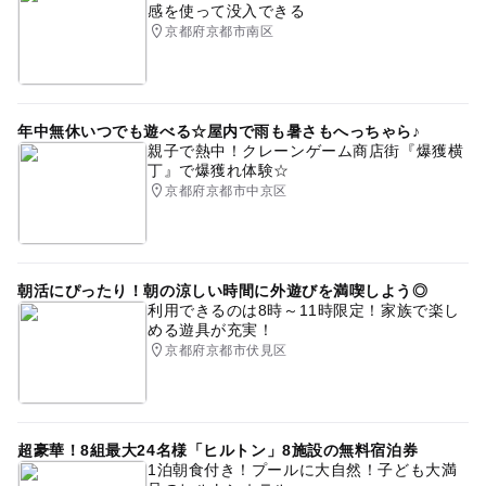
感を使って没入できる
食事持込OK
京都府京都市南区
年中無休いつでも遊べる☆屋内で雨も暑さもへっちゃら♪
親子で熱中！クレーンゲーム商店街『爆獲横
丁』で爆獲れ体験☆
京都府京都市中京区
朝活にぴったり！朝の涼しい時間に外遊びを満喫しよう◎
利用できるのは8時～11時限定！家族で楽し
める遊具が充実！
京都府京都市伏見区
超豪華！8組最大24名様「ヒルトン」8施設の無料宿泊券
1泊朝食付き！プールに大自然！子ども大満