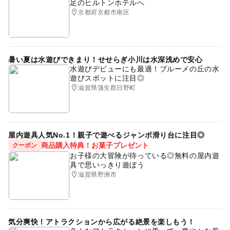
足のヒルトンホテルへ
京都府京都市南区
暑い夏は水遊びできまり！せせらぎ小川は水深浅めで安心
水遊びデビューにも最適！ブルーメの丘の水
遊びスポットに注目◎
滋賀県蒲生郡日野町
屋内遊具人気No.1！親子で遊べるジャンボ滑り台に注目◎
商品購入特典！お菓子プレゼント
クーポン
お子様の大冒険が待っている◎無料の屋内遊
具で思いっきり遊ぼう
滋賀県野洲市
気分爽快！アトラクションから広がる絶景を楽しもう！