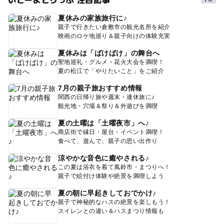
夏休みの家族旅行に♪
親子で行きたい倉敷市の観光名所を紹介
映画のロケ地巡り＆親子向けの体験充実
夏休みは「ばけばけ」の舞台へ
聖地巡礼・グルメ・花火大会を満喫！
夏の松江で「やりたいこと」をご紹介
7月の親子旅おすすめ情報
関西の日帰り旅や週末・連休旅に♪
観光地・穴場＆祭り＆外遊びを満喫
夏の土曜は「土曜夜市」へ♪
商店街で縁日・屋台・イベント満喫！
食べて、遊んで、親子の思い出作り
涼やかな音色に癒やされる♪
この夏は浴衣を着て風鈴市・まつりへ！
親子で絵付け体験や絶景を満喫しよう
夏の朝に早起きしておでかけ♪
親子で神秘的なハスの絶景を楽しもう！
スイレンとの違い＆ハスまつり情報も