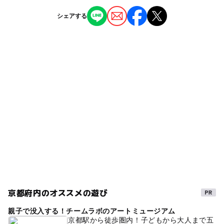
ー
ー
授乳室あり
託児所
ジャンル
シェアする
近くの駅
体験施設
ー
ー
雨でもOK
ベビーカーOK
桂駅
タグ
◯
ー
食事持込OK
レストラン
桂川駅
夏休み2015
春休み2027
GW2016
夏休み2016
ー
ー
売店
オムツ交換台
駐車場料金
2014年夏休み特集
駐車場あり
無料
ゴールデンウィーク2016
シルバーウィーク2026
運転体験
秋のお出かけ2026
GW
三連休
駐車場詳細
場内駐車場 5台
GW(ゴールデンウィーク)2016
自動車テーマパーク
第２駐車場 30台 徒歩3分
夏休み2014
GW(ゴールデンウィーク)2015
gw2015
夏休み2026
お正月2026
乗り物スポット
京都府内のオススメの遊び
冬休み2025-2026
GW(ゴールデンウィーク)2027
親子で没入する！チームラボのアートミュージアム
外遊び
日帰り
午後から遊べる
阪急嵐山線
京都駅から徒歩圏内！子どもから大人まで五