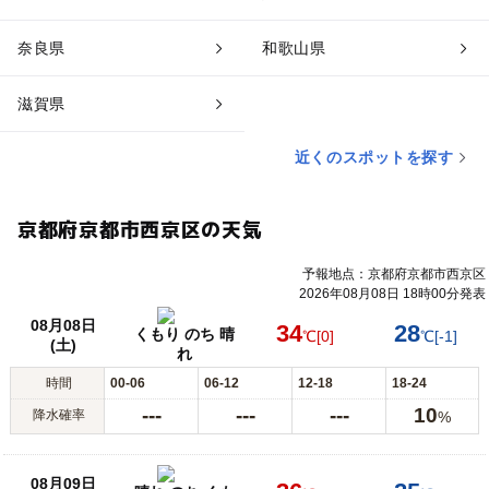
奈良県
和歌山県
滋賀県
近くのスポットを探す
京都府京都市西京区の天気
予報地点：京都府京都市西京区
2026年08月08日 18時00分発表
08月08日
34
28
くもり のち 晴
℃
[0]
℃
[-1]
(土)
れ
時間
00-06
06-12
12-18
18-24
---
---
---
10
降水確率
%
08月09日