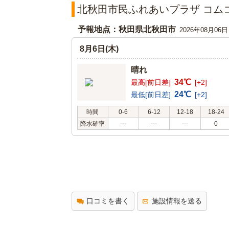
北秋田市民ふれあいプラザ コム
予報地点：秋田県北秋田市
2026年08月06
8月6日(木)
晴れ
34℃
最高[前日差]
[+2]
24℃
最低[前日差]
[+2]
時間
0-6
6-12
12-18
18-24
降水確率
---
---
---
0
口コミを書く
施設情報を送る