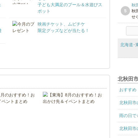
ェ
子ども大満足のプール＆水遊びス
秋
5
ポット
秋
せ
映画チケット、ムビチケ
遊
限定グッズなどが当たる！
北海道･
！
北秋田
おすすめ
北秋田市
雨の日で
北秋田市