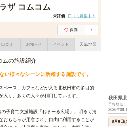
ラザ コムコム
未評価
口コミ募集中！
保存
7
口コミ
お知らせ
イベント
天気/地図
コムの施設紹介
ない様々なシーンに活躍する施設です。
スペース、カフェなどが入る北秋田市の多目的
が入り、多くの人々が利用しています。
秋田県
予報地点：
2026年08
階の子育て支援施設「ねまーる広場」。明るく清
なおもちゃが用意され、自由に利用することが
8月6日(