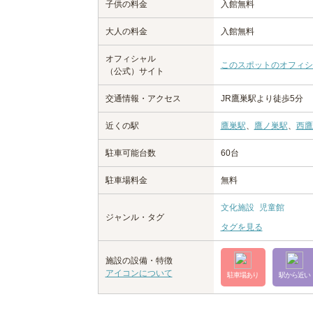
子供の料金
入館無料
大人の料金
入館無料
オフィシャル
このスポットのオフィシ
（公式）サイト
交通情報・アクセス
JR鷹巣駅より徒歩5分
近くの駅
鷹巣駅
、
鷹ノ巣駅
、
西鷹
駐車可能台数
60台
駐車場料金
無料
文化施設
児童館
ジャンル・タグ
タグを見る
施設の設備・特徴
アイコンについて
駐車場あり
駅から近い