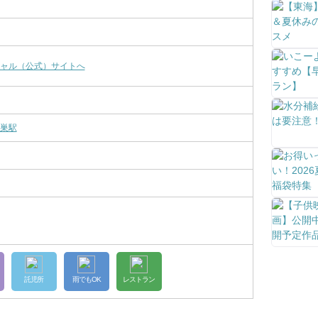
ャル（公式）サイトへ
巣駅
託児所
雨でもOK
レストラン