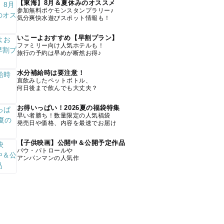
【東海】8月＆夏休みのオススメ
参加無料ポケモンスタンプラリー♪
気分爽快水遊びスポット情報も！
いこーよおすすめ【早割プラン】
ファミリー向け人気ホテルも！
旅行の予約は早めが断然お得♪
水分補給時は要注意！
直飲みしたペットボトル、
何日後まで飲んでも大丈夫？
お得いっぱい！2026夏の福袋特集
早い者勝ち！数量限定の人気福袋
発売日や価格、内容を最速でお届け
【子供映画】公開中＆公開予定作品
パウ・パトロールや
アンパンマンの人気作