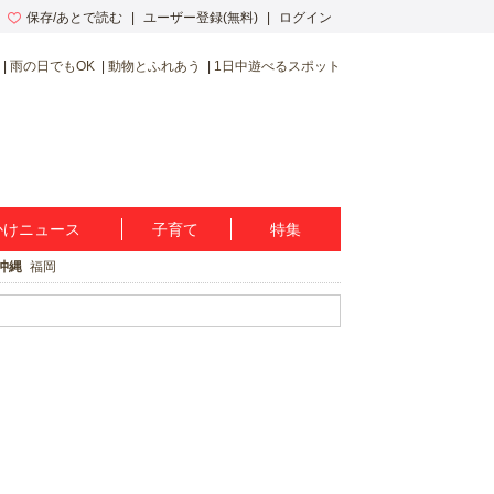
保存/あとで読む
ユーザー登録(無料)
ログイン
雨の日でもOK
動物とふれあう
1日中遊べるスポット
かけニュース
子育て
特集
沖縄
福岡