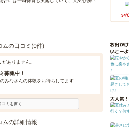
場合には一時保育も実施していて、大変心強い
34
お出か
ムの口コミ(0件)
いこーよ
まだありません。
ミ募集中！
のみなさんの体験をお待ちしてます！
大人気！
口コミを書く
コムの詳細情報