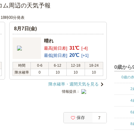
コム周辺の天気予報
日 18時00分発表
8月7日(金)
晴れ
31℃
最高[前日差]
[-4]
20℃
最低[前日差]
[+1]
時間
0-6
6-12
12-18
18-24
0歳から
降水確率
0
10
10
10
0歳の
降水確率・週間天気を見る
2
情報提供：
4
6
保存
7
8