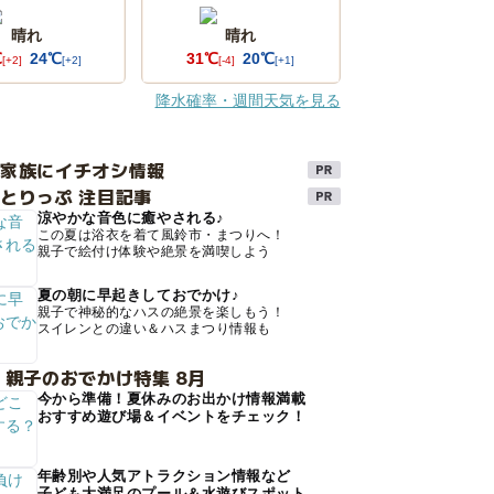
晴れ
晴れ
℃
24℃
31℃
20℃
[+2]
[+2]
[-4]
[+1]
降水確率・週間天気を見る
け家族にイチオシ情報
とりっぷ 注目記事
涼やかな音色に癒やされる♪
この夏は浴衣を着て風鈴市・まつりへ！
親子で絵付け体験や絶景を満喫しよう
夏の朝に早起きしておでかけ♪
親子で神秘的なハスの絶景を楽しもう！
スイレンとの違い＆ハスまつり情報も
 親子のおでかけ特集 8月
今から準備！夏休みのお出かけ情報満載
おすすめ遊び場＆イベントをチェック！
年齢別や人気アトラクション情報など
子ども大満足のプール＆水遊びスポット