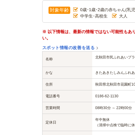
0歳･1歳･2歳の赤ちゃん(乳児
対象年齢
中学生･高校生
大人
※ 以下情報は、最新の情報ではない可能性もあ
い。
スポット情報の改善を送る
北秋田市民ふれあいプラ
名称
かな
きたあきたしみんふれあ
住所
秋田県北秋田市花園町10
電話番号
0186-62-1130
営業時間
08時30分 ～ 22時00分
年中無休
定休日
（清掃や点検で臨時に休