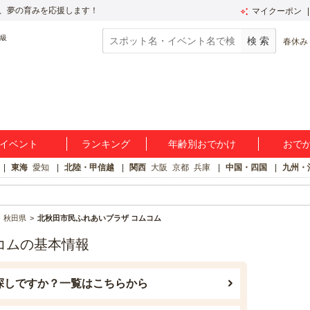
、夢の育みを応援します！
マイクーポン
春休み
イベント
ランキング
年齢別おでかけ
おで
東海
愛知
北陸・甲信越
関西
大阪
京都
兵庫
中国・四国
九州・
秋田県
北秋田市民ふれあいプラザ コムコム
コムの基本情報
探しですか？一覧はこちらから