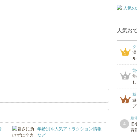
人気おで
ク
温
1
ル
能
能
2
し
秋
遊
3
プ
鳥
4
旧
情
年齢別や人気アトラクション情報
育
など