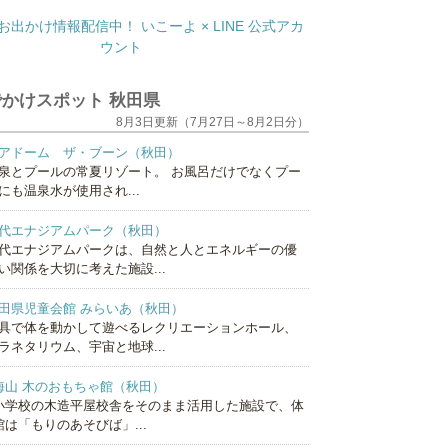
かけスポット 秋田県
8月3日更新（7月27日～8月2日分）
アドーム ザ・ブーン（秋田）
泉とプールの常夏リゾート。 お風呂だけでなくプー
にも温泉水が使用され...
代エナジアムパーク（秋田）
代エナジアムパークは、自然と人とエネルギーの優
い関係を大切に考えた施設...
田県児童会館 みらいあ（秋田）
具で体を動かして遊べるレクリエーションホール、
ラネタリウム、宇宙と地球...
海山 木のおもちゃ館（秋田）
小学校の木造平屋校舎をそのまま活用した施設で、体
館は「もりのあそびば」...