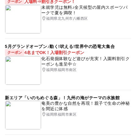
入場料⇒割引きクーポン！
クーポン
未就学児は無料♪全天候型の屋内スポーツパ
ークで夏を満喫！
福岡県北九州市八幡西区
5月グランドオープン♪動く!吠える!世界中の恐竜大集合
4名までOK！入場割引クーポン
クーポン
化石発掘体験など遊びが充実！入園料割引ク
ーポンも進呈中☆
福岡県福岡市南区
新エリア「いのちめぐる森」！九州の海がテーマの水族館
奄美の豊かな自然を再現！親子で生命の神秘
を間近に体感
福岡県福岡市東区