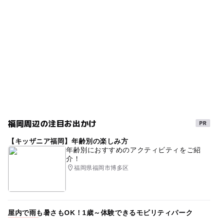
雨でも遊べる
親子でショッピング
雨でも楽しめる
ー
ー
売店
オムツ交換台
駐車場詳細
家族で買い物
雨の日おでかけ
300円/60分（20時～8時：最大600円）
GW(ゴールデンウィーク)2027
雨の日でもOK
割引サービスあり
福岡周辺の注目お出かけ
【キッザニア福岡】年齢別の楽しみ方
年齢別におすすめのアクティビティをご紹
介！
福岡県福岡市博多区
屋内で雨も暑さもOK！1歳～体験できるモビリティパーク