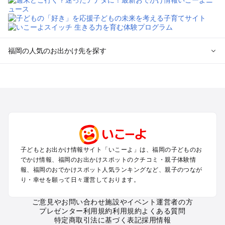
福岡の人気のお出かけ先を探す
福岡のエリアからプール子ども連れのお出かけスポット
を探す
北九州（小倉・門司・八幡）・下関のプールお出かけ
福岡市（博多・天神・海の中道）のプールお出かけ
久留米・筑前・原鶴・筑後川のプールお出かけ
柳川・八女・筑後のプールお出かけ
糸島・前原のプールお出かけ
子どもとお出かけ情報サイト「いこーよ」は、福岡の子どものお
太宰府・宗像のプールお出かけ
でかけ情報、福岡のお出かけスポットのクチコミ・親子体験情
報、福岡のおでかけスポット人気ランキングなど、親子のつなが
福岡の定番お出かけスポット
り・幸せを願って日々運営しております。
福岡の遊園地
ご意見やお問い合わせ
施設やイベント運営者の方
福岡の動物園
プレゼンター利用規約
利用規約
よくある質問
福岡のバーベキュー
特定商取引法に基づく表記
採用情報