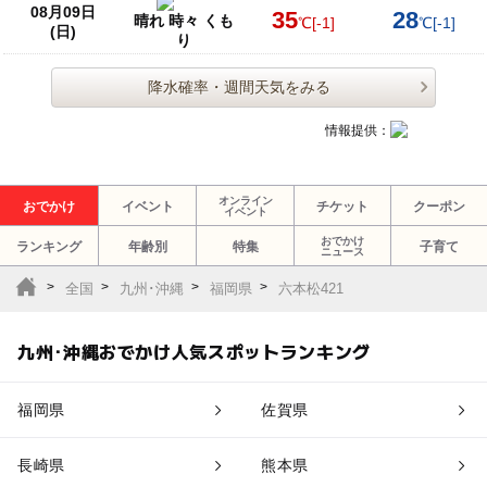
08月09日
35
28
晴れ 時々 くも
℃
[-1]
℃
[-1]
(日)
り
降水確率・週間天気をみる
情報提供：
オンライン
おでかけ
イベント
チケット
クーポン
イベント
おでかけ
ランキング
年齢別
特集
子育て
ニュース
全国
九州･沖縄
福岡県
六本松421
九州･沖縄おでかけ人気スポットランキング
福岡県
佐賀県
長崎県
熊本県