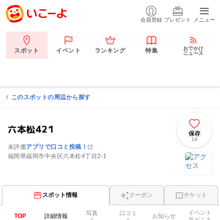
会員登録
プレゼント
メニュー
おでかけ
スポット
イベント
ランキング
特集
ニュース
このスポットの周辺から探す
六本松421
保存
19
未評価
アプリで口コミ投稿！
福岡県福岡市中央区六本松4丁目2-1
スポット情報
クーポン
チケット
イベント
写真
口コミ
TOP
詳細情報
お知らせ
見どころ