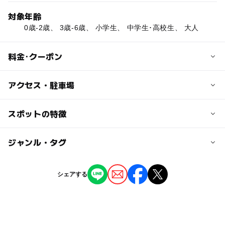
対象年齢
0歳-2歳、 3歳-6歳、 小学生、 中学生･高校生、 大人
料金･クーポン
子供の料金
アクセス・駐車場
科学館は入場料、観覧料あり
交通アクセス
スポットの特徴
大人の料金
六本松駅よりすぐ
科学館は入場料、観覧料あり
◯
◯
駐車場あり
ジャンル・タグ
駅から近い
近くの駅
六本松駅
ー
ー
授乳室あり
託児所
ジャンル
シェアする
ショッピング
◯
◯
雨でもOK
ベビーカーOK
桜坂駅
タグ
ー
ー
食事持込OK
レストラン
別府駅