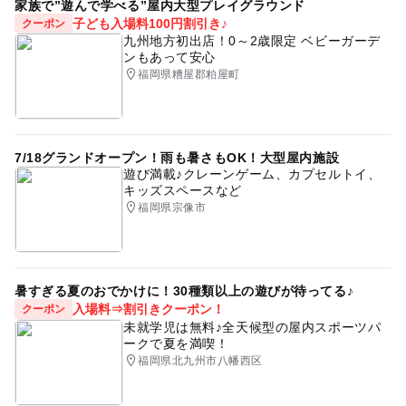
家族で”遊んで学べる”屋内大型プレイグラウンド
子ども入場料100円割引き♪
クーポン
九州地方初出店！0～2歳限定 ベビーガーデ
ンもあって安心
福岡県糟屋郡粕屋町
7/18グランドオープン！雨も暑さもOK！大型屋内施設
遊び満載♪クレーンゲーム、カプセルトイ、
キッズスペースなど
福岡県宗像市
暑すぎる夏のおでかけに！30種類以上の遊びが待ってる♪
入場料⇒割引きクーポン！
クーポン
未就学児は無料♪全天候型の屋内スポーツパ
ークで夏を満喫！
福岡県北九州市八幡西区