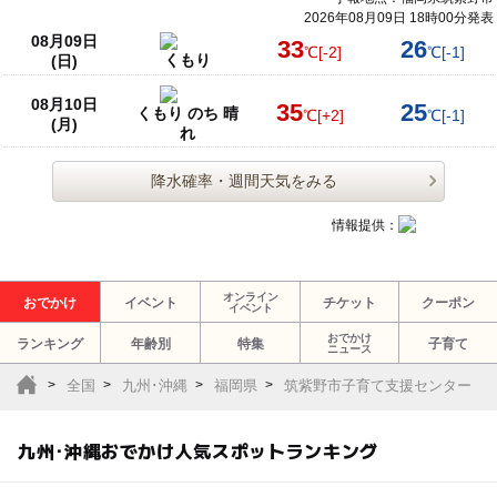
2026年08月09日 18時00分発表
08月09日
33
26
℃
[-2]
℃
[-1]
くもり
(日)
08月10日
35
25
くもり のち 晴
℃
[+2]
℃
[-1]
(月)
れ
降水確率・週間天気をみる
情報提供：
オンライン
おでかけ
イベント
チケット
クーポン
イベント
おでかけ
ランキング
年齢別
特集
子育て
ニュース
全国
九州･沖縄
福岡県
筑紫野市子育て支援センター
九州･沖縄おでかけ人気スポットランキング