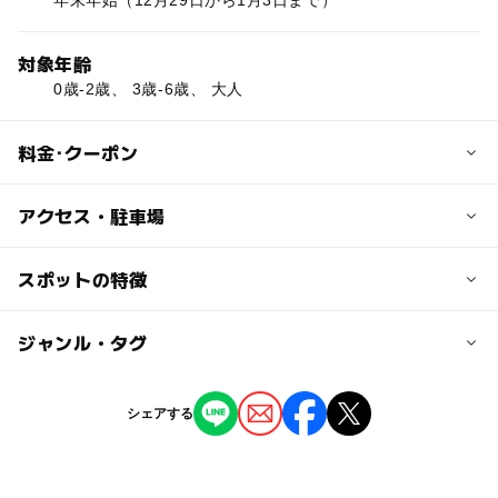
年末年始（12月29日から1月3日まで）
対象年齢
0歳-2歳、 3歳-6歳、 大人
料金･クーポン
子供の料金
アクセス・駐車場
無料
交通アクセス
スポットの特徴
大人の料金
【電車】
無料
JR天拝山駅から徒歩10分、西鉄朝倉街道駅から徒歩10分
◯
ー
駐車場あり
ジャンル・タグ
駅から近い
【西鉄バス】
西鉄朝倉街道駅から西鉄バス[40]番・[41]番 JR二日市駅行
◯
ー
授乳室あり
託児所
ジャンル
きに乗車またはJR二日市駅から西鉄バス[40]番 甘木営業所
シェアする
行き、[41]番 杷木行きに乗車、『筑紫野市役所前』バス停
児童館
◯
ー
雨でもOK
ベビーカーOK
で下車し、徒歩1分
【筑紫野市コミュニティバス「つくし号」】