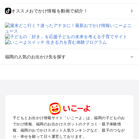
オススメおでかけ情報を動画で紹介！
福岡の人気のお出かけ先を探す
福岡のエリアからプール子ども連れのお出かけスポット
を探す
北九州（小倉・門司・八幡）・下関のプールお出かけ
福岡市（博多・天神・海の中道）のプールお出かけ
久留米・筑前・原鶴・筑後川のプールお出かけ
柳川・八女・筑後のプールお出かけ
糸島・前原のプールお出かけ
子どもとお出かけ情報サイト「いこーよ」は、福岡の子どものお
太宰府・宗像のプールお出かけ
でかけ情報、福岡のお出かけスポットのクチコミ・親子体験情
報、福岡のおでかけスポット人気ランキングなど、親子のつなが
福岡の定番お出かけスポット
り・幸せを願って日々運営しております。