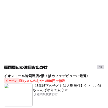
タグ
ー
ー
食事持込OK
レストラン
コミュニティバス「つくし号」に乗車、『筑紫野市役所』
バス停で下車し、徒歩1分
雨でも楽しめる
イベント
雨の日でもOK
ー
◯
売店
オムツ交換台
子育て支援
雨でも遊べる
子育て相談
ママ友
近くの駅
雨の日おでかけ
無料施設
朝倉街道駅
天拝山駅
紫駅
福岡周辺の注目お出かけ
駐車場詳細
筑紫野市役所の駐車場（平面駐車場43台、立体駐車場154
イオンモール筑紫野店2階！猫カフェデビューに最適♪
台）をご利用ください。
猫ちゃんのおやつ550円⇒無料
クーポン
【3歳以下の子どもは入場無料】やさしい猫
ちゃんばかりで安心☆
福岡県筑紫野市