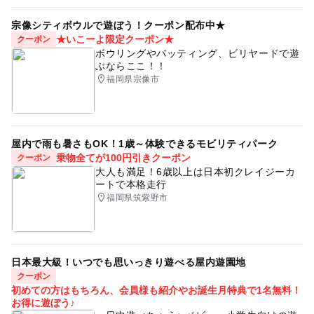
宗像シティボウルで遊ぼう！クーポン配布中★
★いこーよ限定クーポン★
クーポン
ボウリングやバッティング、ビリヤードで遊
ぶならここ！！
福岡県宗像市
屋内で雨も暑さもOK！1歳～体験できるモビリティパーク
乗物全てが100円引きクーポン
クーポン
大人も満足！6歳以上は日本初クレイジーカ
ートで本格走行
福岡県筑紫野市
日本最大級！いつでも思いっきり遊べる屋内遊園地
クーポン
初めての方はもちろん、会員様も紹介やお誕生月特典で1名無料！
お得に遊ぼう♪