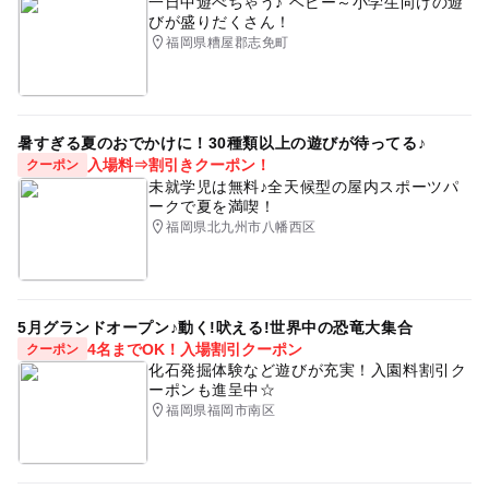
一日中遊べちゃう♪ ベビー～小学生向けの遊
びが盛りだくさん！
福岡県糟屋郡志免町
暑すぎる夏のおでかけに！30種類以上の遊びが待ってる♪
入場料⇒割引きクーポン！
クーポン
未就学児は無料♪全天候型の屋内スポーツパ
ークで夏を満喫！
福岡県北九州市八幡西区
5月グランドオープン♪動く!吠える!世界中の恐竜大集合
4名までOK！入場割引クーポン
クーポン
化石発掘体験など遊びが充実！入園料割引ク
ーポンも進呈中☆
福岡県福岡市南区