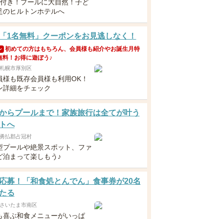
食付き！プールに大自然！子ど
足のヒルトンホテルへ
「1名無料」クーポンをお見逃しなく！
初めての方はもちろん、会員様も紹介やお誕生月特
ン
無料！お得に遊ぼう♪
札幌市厚別区
員様も既存会員様も利用OK！
ン詳細をチェック
からプールまで！家族旅行は全てが叶う
トへ
勇払郡占冠村
型プールや絶景スポット、ファ
ど泊まって楽しもう♪
応募！「和食処とんでん」食事券が20名
たる
さいたま市南区
も喜ぶ和食メニューがいっぱ