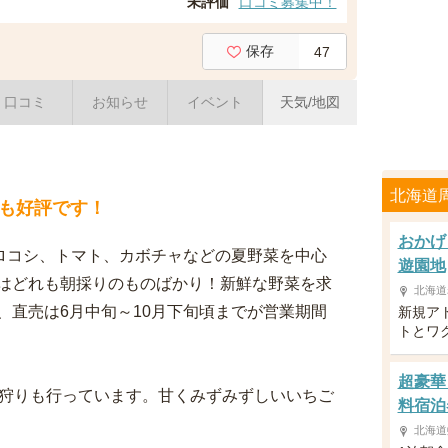
未評価
口コミ募集中！
保存
47
口コミ
お知らせ
イベント
天気/地図
北海道
も好評です！
おかげ
モロコシ、トマト、カボチャなどの夏野菜を中心
遊園地
はどれも朝採りのものばかり！新鮮な野菜を求
北海道
、直売は6月中旬～10月下旬頃までが営業期間
新規ア
トとワ
超豪華
ご狩りも行っています。甘くみずみずしいいちご
料宿泊
北海道