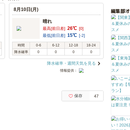
8月10日(月)
編集部
晴れ
26℃
最高[前日差]
[0]
15℃
最低[前日差]
[-2]
時間
0-6
6-12
12-18
18-24
降水確率
0
0
0
0
降水確率・週間天気を見る
情報提供：
保存
47