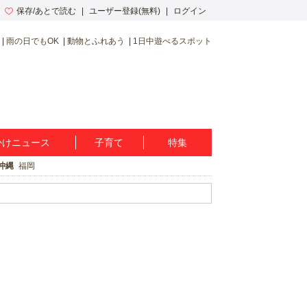
保存/あとで読む
ユーザー登録(無料)
ログイン
雨の日でもOK
動物とふれあう
1日中遊べるスポット
かけニュース
子育て
特集
沖縄
福岡