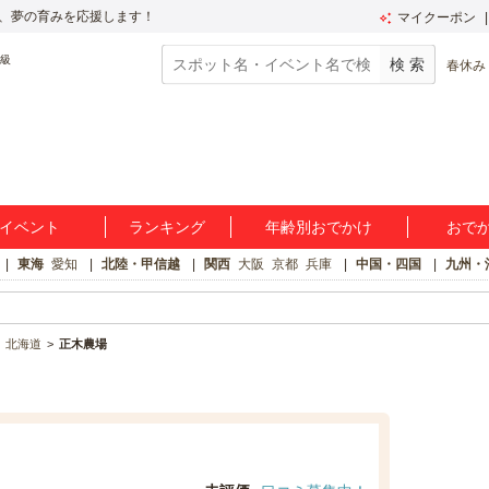
、夢の育みを応援します！
マイクーポン
春休み
イベント
ランキング
年齢別おでかけ
おで
東海
愛知
北陸・甲信越
関西
大阪
京都
兵庫
中国・四国
九州・
北海道
正木農場