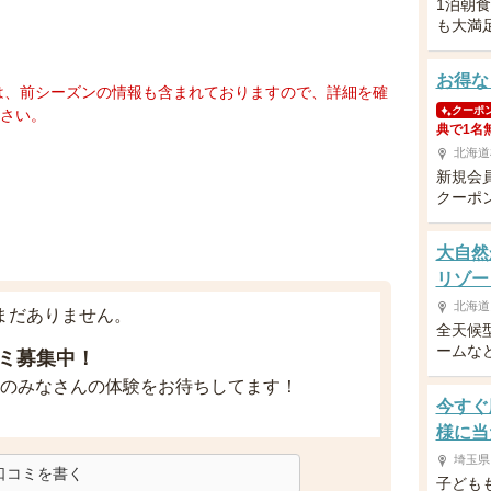
1泊朝
も大満
お得な
は、前シーズンの情報も含まれておりますので、詳細を確
クーポ
さい。
典で1名
北海道
新規会
クーポ
大自然
リゾー
北海道
まだありません。
全天候
ームな
ミ募集中！
のみなさんの体験をお待ちしてます！
今すぐ
様に当
埼玉県
口コミを書く
子ども