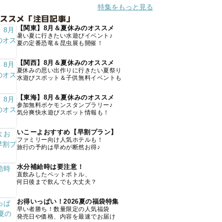
特集をもっと見る
オススメ「注目記事」
【関東】8月＆夏休みのオススメ
暑い夏に行きたい水遊びイベント♪
夏の定番恐竜＆昆虫展も開催！
【関西】8月＆夏休みのオススメ
夏休みの思い出作りに行きたい夏祭り
水遊びスポット＆子供無料イベントも
【東海】8月＆夏休みのオススメ
参加無料ポケモンスタンプラリー♪
気分爽快水遊びスポット情報も！
いこーよおすすめ【早割プラン】
ファミリー向け人気ホテルも！
旅行の予約は早めが断然お得♪
水分補給時は要注意！
直飲みしたペットボトル、
何日後まで飲んでも大丈夫？
お得いっぱい！2026夏の福袋特集
早い者勝ち！数量限定の人気福袋
発売日や価格、内容を最速でお届け