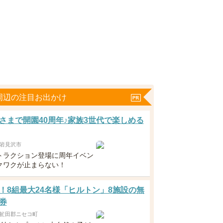
周辺の注目お出かけ
さまで開園40周年♪家族3世代で楽しめる
岩見沢市
トラクション登場に周年イベン
クワクが止まらない！
！8組最大24名様「ヒルトン」8施設の無
券
虻田郡ニセコ町