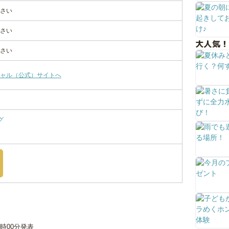
さい
さい
大人気！
さい
ャル（公式）サイトへ
グ
12時00分発表