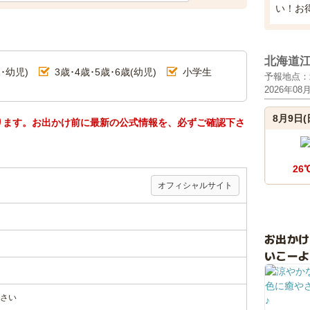
い！お
北海道
･幼児)
3歳･4歳･5歳･6歳(幼児)
小学生
予報地点：
2026年08
8月9日(
ります。お出かけ前に最新の公式情報を、必ずご確認下さ
26
オフィシャルサイト
お出か
いこーよ
さい