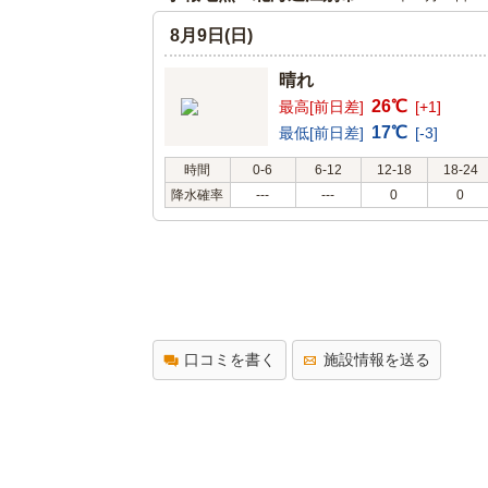
8月9日(日)
晴れ
26℃
最高[前日差]
[+1]
17℃
最低[前日差]
[-3]
時間
0-6
6-12
12-18
18-24
降水確率
---
---
0
0
口コミを書く
施設情報を送る