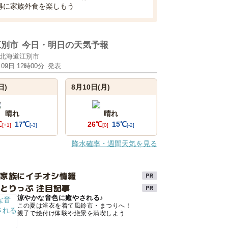
得に家族外食を楽しもう
江別市
今日・明日の天気予報
北海道江別市
月09日 12時00分
発表
日)
8月10日(月)
晴れ
晴れ
℃
17℃
26℃
15℃
[+1]
[-3]
[0]
[-2]
降水確率・週間天気を見る
け家族にイチオシ情報
とりっぷ 注目記事
涼やかな音色に癒やされる♪
この夏は浴衣を着て風鈴市・まつりへ！
親子で絵付け体験や絶景を満喫しよう