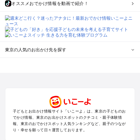
オススメおでかけ情報を動画で紹介！
東京の人気のお出かけ先を探す
東京のエリアからプール子ども連れのお出かけスポット
を探す
立川・国分寺・八王子・昭島・多摩のプールお出かけ
お台場・品川・新橋・汐留・豊洲のプールお出かけ
上野・浅草・錦糸町・両国のプールお出かけ
町田・相模原・愛川・上野原のプールお出かけ
渋谷・原宿・恵比寿・中目黒・自由が丘のプールお出かけ
子どもとお出かけ情報サイト「いこーよ」は、東京の子どものお
池袋・赤羽・王子・巣鴨・目白・石神井のプールお出かけ
でかけ情報、東京のお出かけスポットのクチコミ・親子体験情
新宿・高田馬場・代々木・千駄ヶ谷のプールお出かけ
報、東京のおでかけスポット人気ランキングなど、親子のつなが
銀座・丸の内・日本橋・有楽町・築地・月島のプールお出かけ
り・幸せを願って日々運営しております。
吉祥寺・三鷹・中野・高円寺・荻窪・阿佐谷のプールお出かけ