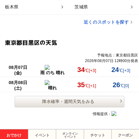
栃木県
茨城県
近くのスポットを探す
東京都目黒区の天気
予報地点：東京都目黒区
2026年08月07日 12時00分発表
08月07日
34
24
℃
[+3]
℃
[+3]
雨 のち 晴れ
(金)
08月08日
35
26
℃
[+1]
℃
[0]
晴れ
(土)
降水確率・週間天気をみる
情報提供：
オンライン
おでかけ
イベント
チケット
クーポン
イベント