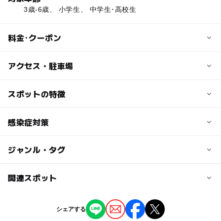
3歳-6歳、 小学生、 中学生･高校生
料金･クーポン
子供の料金
アクセス・駐車場
コース、学年によって料金が異なります。詳しくは弊社ホ
ームページをご覧ください。
交通アクセス
スポットの特徴
東急東横線・大井町線 自由が丘駅北口 徒歩4分
ー
◯
駐車場あり
感染症対策
駅から近い
駅北口を出て右折し、約40m先つきあたりを左折。さらに
つきあたりを右折し約100m直進した先、セブンイレブ
ー
ー
授乳室あり
託児所
ジャンル・タグ
株式会社サイエンス倶楽部では、実習に参加されるみなさ
ン、資生堂パーラー並びの建物です。
まと保護者のみなさま、そして教室のスタッフが、一致団
ー
ー
雨でもOK
ベビーカーOK
結してコロナ感染予防を徹底していくことで、大切な学習
ジャンル
関連スポット
近くの駅
の機会を得ることできるように全力を尽くしてまいる所存
自由が丘駅
教室・習い事
です。
ー
ー
食事持込OK
レストラン
サイエンス倶楽部豊洲駅前教室
シェアする
駐車場詳細
ー
ー
売店
オムツ交換台