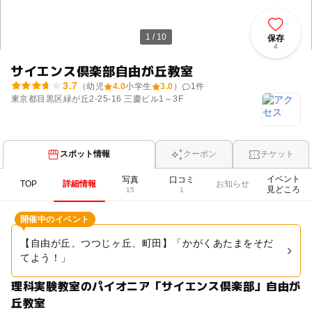
1 / 10
保存
4
サイエンス倶楽部自由が丘教室
3.7
（幼児
4.0
小学生
3.0
）
1
件
東京都目黒区緑が丘2-25-16 三慶ビル1～3F
スポット情報
クーポン
チケット
イベント
写真
口コミ
TOP
詳細情報
お知らせ
見どころ
15
1
開催中のイベント
【自由が丘、つつじヶ丘、町田】「かがくあたまをそだ
てよう！」
理科実験教室のパイオニア「サイエンス倶楽部」自由が
丘教室