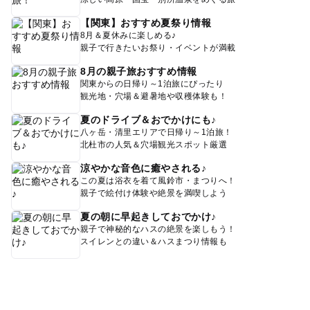
【関東】おすすめ夏祭り情報
8月＆夏休みに楽しめる♪
親子で行きたいお祭り・イベントが満載
8月の親子旅おすすめ情報
関東からの日帰り～1泊旅にぴったり
観光地・穴場＆避暑地や収穫体験も！
夏のドライブ＆おでかけにも♪
八ヶ岳・清里エリアで日帰り～1泊旅！
北杜市の人気＆穴場観光スポット厳選
涼やかな音色に癒やされる♪
この夏は浴衣を着て風鈴市・まつりへ！
親子で絵付け体験や絶景を満喫しよう
夏の朝に早起きしておでかけ♪
親子で神秘的なハスの絶景を楽しもう！
スイレンとの違い＆ハスまつり情報も