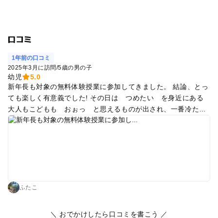
口コミ
1年前の口コミ
2025年3月に訪問
/
5歳の男の子
幼児
5.0
新年長も対象の無料体験授業に参加してきました。 結論、とっ
ても楽しく有意義でした! その日は つめたい を身近にある
大人もこどもも おぉっ と思えるものが出され、一番冷たい
ものを予想→温度計で実際に測ったり、液体窒素を使ってテレ
ビでは観たことのある不思議を実際に体験できたり。 実験にも
ルールがあり、守れないと怪我をしてしまうこともあるという
ことで、見守る親も子も、ときに真剣になりました。 体験中は
写真や動画撮影禁止でしたが、終了後であれば撮ってもよいと
のことでした。我が家はすっかり撮影を忘れてしまいまし
た、、白衣をお借りした小さな我が子のドヤ顔を撮り忘れたこ
ふたこ
とだけが無念でした(⁠T⁠T⁠) 会員だけでなく一般の方も参加できる
面白い企画も随時計画されていて、科学に興味のある子をもつ
＼ おでかけしたら口コミを書こう ／