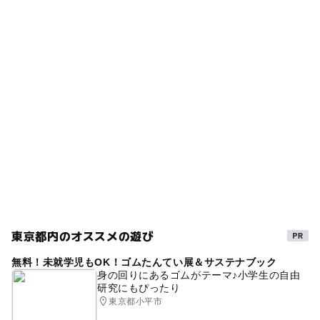
タグ
※駐車場・駐輪場はございません。
サイエンス倶楽部本部教室(中野)
相模原市
世田谷区
大田区
渋谷区
東京都
科学実験
幼児
小学生
中学生
理科実験
サイエンス倶楽部板橋教室
目黒区
サイエンス倶楽部西葛西教室
プロ・テック倶楽部自由が丘教室
東京都内のオススメの遊び
無料！未就学児もOK！ゴムたんてい展＆サステナブック
身の回りにあるゴムがテーマ♪小学生の自由
研究にもぴったり
東京都小平市