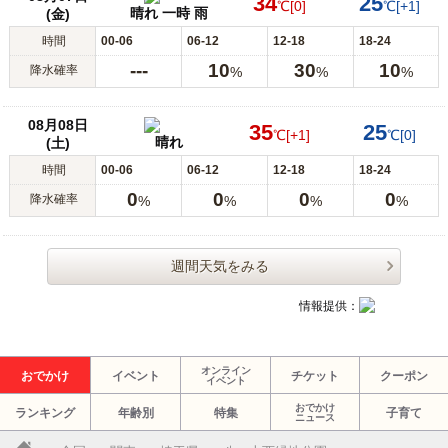
34
25
℃
[0]
℃
[+1]
晴れ 一時 雨
(金)
時間
00-06
06-12
12-18
18-24
---
10
30
10
降水確率
%
%
%
08月08日
35
25
℃
[+1]
℃
[0]
晴れ
(土)
時間
00-06
06-12
12-18
18-24
0
0
0
0
降水確率
%
%
%
%
週間天気をみる
情報提供：
オンライン
おでかけ
イベント
チケット
クーポン
イベント
おでかけ
ランキング
年齢別
特集
子育て
ニュース