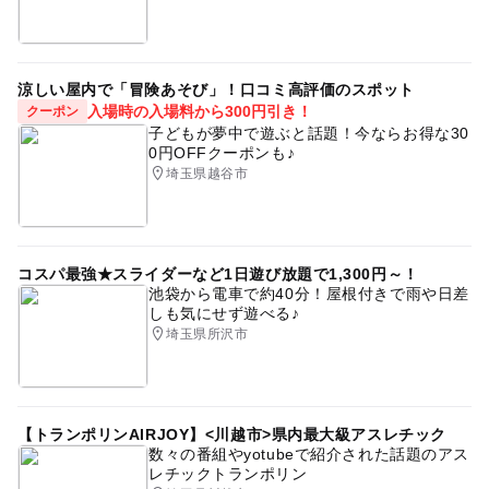
涼しい屋内で「冒険あそび」！口コミ高評価のスポット
入場時の入場料から300円引き！
クーポン
子どもが夢中で遊ぶと話題！今ならお得な30
0円OFFクーポンも♪
埼玉県越谷市
コスパ最強★スライダーなど1日遊び放題で1,300円～！
池袋から電車で約40分！屋根付きで雨や日差
しも気にせず遊べる♪
埼玉県所沢市
【トランポリンAIRJOY】<川越市>県内最大級アスレチック
数々の番組やyotubeで紹介された話題のアス
レチックトランポリン