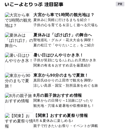
いこーよとりっぷ 注目記事
大宮から車で1時間の観光地は？
夏休みに気軽に行けるまちを紹介！
子供の心を育てる＆涼しく遊べる穴場も
夏休みは「ばけばけ」の舞台へ
聖地巡礼・グルメ・花火大会を満喫！
夏の松江で「やりたいこと」をご紹介
暑い日はひんやりかき氷！
子供が笑顔になる♪ふわふわ天然かき氷
関東の有名＆おすすめ店を厳選紹介
東京から90分のまちで夏旅！
真田氏ゆかりの上田市で観光を満喫♪
涼しい高原・国宝・別所温泉をめぐる旅
8月の親子旅おすすめ情報
関東からの日帰り～1泊旅にぴったり
観光地・穴場＆避暑地や収穫体験も！
【関東】おすすめ夏祭り情報
8月＆夏休みに楽しめる♪
親子で行きたいお祭り・イベントが満載