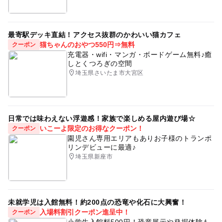
最寄駅デッキ直結！アクセス抜群のかわいい猫カフェ
猫ちゃんのおやつ550円⇒無料
クーポン
充電器・wifi・マンガ・ボードゲーム無料♪癒
しとくつろぎの空間
埼玉県さいたま市大宮区
日常では味わえない浮遊感！家族で楽しめる屋内遊び場☆
いこーよ限定のお得なクーポン！
クーポン
園児さん専用エリアもありお子様のトランポ
リンデビューに最適♪
埼玉県新座市
未就学児は入館無料！約200点の恐竜や化石に大興奮！
入場料割引クーポン進呈中！
クーポン
小学生入館料500円！恐竜展示や発掘体験も