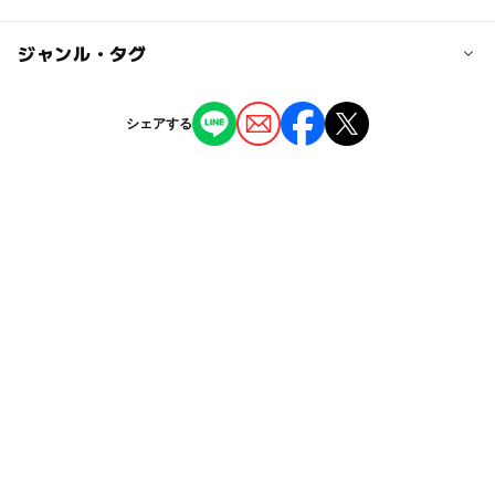
大人の料金
東武東上線 鶴瀬駅より徒歩13分
無料
ー
ー
駐車場あり
ジャンル・タグ
駅から近い
近くの駅
鶴瀬駅
ー
ー
授乳室あり
託児所
ジャンル
シェアする
公園・総合公園
ー
ー
雨でもOK
ベビーカーOK
みずほ台駅
タグ
◯
ー
食事持込OK
レストラン
柳瀬川駅
冬休み2025-2026
夏休み2026
昆虫採集
ー
ー
売店
オムツ交換台
無料施設
雑木林
自然体験
春休み2027