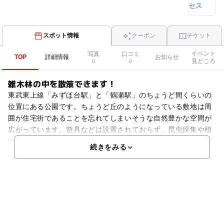
スポット情報
クーポン
チケット
イベント
写真
口コミ
TOP
詳細情報
お知らせ
見どころ
0
0
雑木林の中を散策できます！
東武東上線「みずほ台駅」と「鶴瀬駅」のちょうど間くらいの
位置にある公園です。ちょうど丘のようになっている敷地は周
囲が住宅街であることを忘れてしまいそうな自然豊かな空間が
広がっています。遊具などは設置されておらず、昆虫採集や植
物観察など、自然体験がいっぱいです。雑木林の中を歩けばハ
続きをみる