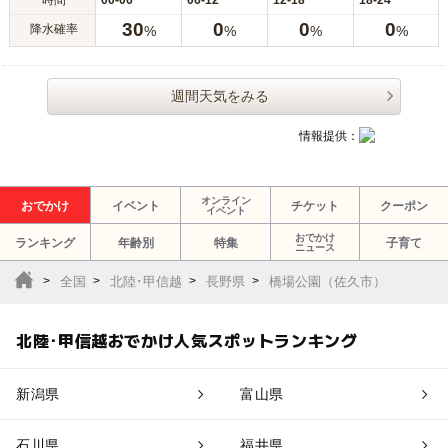
時間
00-06
06-12
12-18
18-24
30
0
0
0
降水確率
%
%
%
%
週間天気をみる
情報提供：
オンライン
おでかけ
イベント
チケット
クーポン
イベント
おでかけ
ランキング
年齢別
特集
子育て
ニュース
全国
北陸･甲信越
長野県
橋場公園（佐久市）
北陸･甲信越おでかけ人気スポットランキング
新潟県
富山県
石川県
福井県