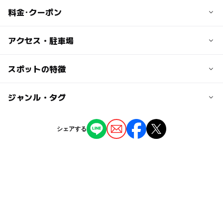
料金･クーポン
子供の料金
アクセス・駐車場
無料
交通アクセス
スポットの特徴
大人の料金
八ヶ岳高原線 中込駅より徒歩8分
無料
ー
ー
駐車場あり
ジャンル・タグ
駅から近い
近くの駅
中込駅
ー
ー
授乳室あり
託児所
ジャンル
シェアする
公園・総合公園
ー
◯
雨でもOK
ベビーカーOK
太田部駅
タグ
◯
ー
食事持込OK
レストラン
滑津駅
春休み2027
トイレあり
芝生
水道あり
ー
ー
売店
オムツ交換台
すべり台
冬休み2025-2026
芝生広場
夏休み2026
無料施設
紅葉2026