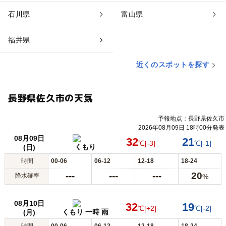
石川県
富山県
福井県
近くのスポットを探す
長野県佐久市の天気
予報地点：長野県佐久市
2026年08月09日 18時00分発表
08月09日
32
21
℃
[-3]
℃
[-1]
くもり
(日)
時間
00-06
06-12
12-18
18-24
---
---
---
20
降水確率
%
08月10日
32
19
℃
[+2]
℃
[-2]
くもり 一時 雨
(月)