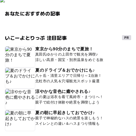
あなたにおすすめの記事
いこーよとりっぷ 注目記事
東京から90分のまちで夏旅！
真田氏ゆかりの上田市で観光を満喫♪
涼しい高原・国宝・別所温泉をめぐる旅
夏のドライブ＆おでかけにも♪
八ヶ岳・清里エリアで日帰り～1泊旅！
北杜市の人気＆穴場観光スポット厳選
涼やかな音色に癒やされる♪
この夏は浴衣を着て風鈴市・まつりへ！
親子で絵付け体験や絶景を満喫しよう
夏の朝に早起きしておでかけ♪
親子で神秘的なハスの絶景を楽しもう！
スイレンとの違い＆ハスまつり情報も