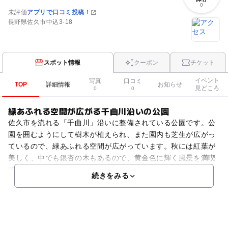
0
未評価
アプリで口コミ投稿！
長野県佐久市中込3-18
スポット情報
クーポン
チケット
イベント
写真
口コミ
TOP
詳細情報
お知らせ
見どころ
0
0
緑あふれる空間が広がる千曲川沿いの公園
佐久市を流れる「千曲川」沿いに整備されている公園です。公
園を囲むようにして樹木が植えられ、また園内も芝生が広がっ
ているので、緑あふれる空間が広がっています。秋には紅葉が
美しく、中でも銀杏の木もあるので、黄金色に輝く風景を満喫
できます。芝生の中を思い切り走り回ったり、バドミントンな
続きをみる