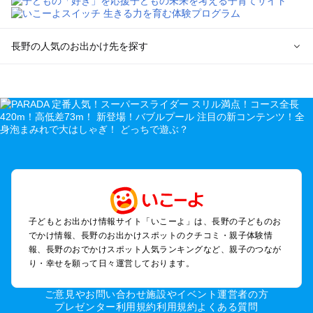
長野の人気のお出かけ先を探す
長野のエリアからプール子ども連れのお出かけスポット
を探す
軽井沢・万座・嬬恋・北軽井沢のプールお出かけ
松本・上高地・諏訪・乗鞍・美ヶ原のプールお出かけ
長野・戸隠・小布施のプールお出かけ
上田・佐久・小諸・別所のプールお出かけ
伊那・駒ヶ根・飯田・昼神（伊那路）のプールお出かけ
蓼科・白樺湖・車山・女神湖・姫木平のプールお出かけ
安曇野・大町のプールお出かけ
子どもとお出かけ情報サイト「いこーよ」は、長野の子どものお
白馬・小谷のプールお出かけ
でかけ情報、長野のお出かけスポットのクチコミ・親子体験情
八ヶ岳・野辺山・富士見・原村・小海線沿線のプールお出かけ
報、長野のおでかけスポット人気ランキングなど、親子のつなが
木曽路・木曽周辺のプールお出かけ
り・幸せを願って日々運営しております。
野沢・志賀高原周辺のプールお出かけ
飯山・斑尾・信濃町・黒姫のプールお出かけ
ご意見やお問い合わせ
施設やイベント運営者の方
千曲・戸倉上山田のプールお出かけ
プレゼンター利用規約
利用規約
よくある質問