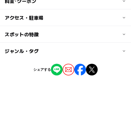
料金･クーポン
子供の料金
アクセス・駐車場
無料
交通アクセス
スポットの特徴
大人の料金
JRおごと温泉駅からすぐ
無料
ー
◯
駐車場あり
ジャンル・タグ
駅から近い
駐車場詳細
無し
ー
ー
授乳室あり
託児所
ジャンル
シェアする
温泉・銭湯
ー
ー
雨でもOK
ベビーカーOK
タグ
ー
ー
食事持込OK
レストラン
冬のお出かけ
冬休み2025-2026
無料施設
ー
ー
売店
オムツ交換台
単純泉の温泉
足湯
GW(ゴールデンウィーク)2027
春休み2027