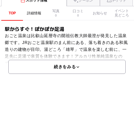
スポット情報
クーポン
チケット
イベント
写真
口コミ
TOP
詳細情報
お知らせ
見どころ
0
0
駅からすぐ！ぽかぽか足湯
おごと温泉は比叡山延暦寺の開祖伝教大師最澄が発見した温泉
郷です。JRおごと温泉駅のまん前にある、落ち着きのある和風
造りの建物が目印。湯どころ「雄琴」で温泉を楽しむ前に、一
足先に足湯で泉質を体験できます！アルカリ性単純温泉なの
で、すべすべしっとりな美肌効果が期待できます。
続きをみる