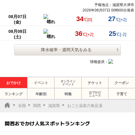
予報地点：滋賀県大津市
2026年08月07日 00時00分発表
08月07日
34
27
℃
[0]
℃
[+2]
晴れ
(金)
08月08日
36
25
℃
[+2]
℃
[-2]
晴れ
(土)
降水確率・週間天気をみる
情報提供：
オンライン
おでかけ
イベント
チケット
クーポン
イベント
おでかけ
ランキング
年齢別
特集
子育て
ニュース
全国
関西
滋賀県
おごと温泉六角足湯
関西おでかけ人気スポットランキング